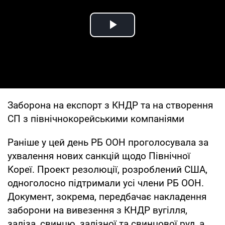
Play Video
Заборона на експорт з КНДР та на створення
СП з північнокорейськими компаніями
Раніше у цей день РБ ООН проголосувала за
ухвалення нових санкцій щодо Північної
Кореї. Проект резолюції, розроблений США,
одноголосно підтримали усі члени РБ ООН.
Документ, зокрема, передбачає накладення
заборони на вивезення з КНДР вугілля,
заліза, свинцю, залізної та свинцової руд, а