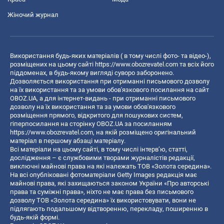
Жіночий журнал
Використання будь-яких матеріалів ( в тому числі фото- та відео-),
розміщених на цьому сайті
https://www.obozrevatel.com
та всіх його
піддоменах, в будь-якому вигляді суворо заборонено.
Дозволяється використання при отриманні письмового дозволу
на їх використання та за умови обов'язкового посилання на сайт
OBOZ.UA, а для інтернет-видань - при отриманні письмового
дозволу на їх використання та за умови обов'язкового
розміщення прямого, відкритого для пошукових систем,
гіперпосилання на сторінку OBOZ.UA за посиланням
https://www.obozrevatel.com
, на якій розміщено оригінальний
матеріал в першому абзаці матеріалу.
Всі матеріали на цьому сайті, в тому числі інтерв’ю, статті,
дослідження – є службовими творами журналістів редакції,
виключні майнові права на які належать ТОВ «Золота середина».
На всі опубліковані фотоматеріали Getty Images редакція має
майнові права, які захищаються законом України «Про авторські
права та суміжні права», ніхто не має права без письмового
дозволу ТОВ «Золота середина» їх використовувати, вони не
підлягають подальшому відтворенню, перекладу, поширенню в
будь-якій формі.