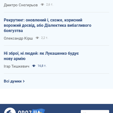
Дмитро Снєгирьов
2,6 т.
Рекрутинг: оновлений і, схоже, корисний
ворожий досвід, або Діалектика вибагливого
боягузтва
Олександр Кірш
2,2 т.
Ні зброї, ні людей: як Лукашенко будує
нову армію
Ігар Тишкевич
16,8 т.
Всі думки