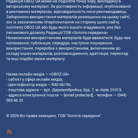
Редакція OBOZ.UA може не поділяти точку зору, викладену в
авторському матеріалі. За достовірність інформації, опублікованої
в рекламних матеріалах, відповідальність несе рекламодавець.
Заборонено використання матеріалів розміщених на цьому сайті,
хоч із зазначенням гіперпосилання на сторінку цього сайту,
логотипу OBOZ.UA або будь-якого іншого згадування, але без
письмового дозволу Редакції/ТОВ «Золота середина»
Незаконним використанням матеріалів буде вважатися: будь-яке
копiювання, публiкацiя, передрук, наступне поширення,
використання, переробка з використанням, включенням до
складу інших матеріалів, розповсюдження, адаптація, переклад
та інші подібні зміни матеріалу.
Назва онлайн медіа — «OBOZ.UA»
- суб'єкт у сфері онлайн медіа;
- ідентифікатор медіа — R40-06156;
- поштова адреса — вул. Деревообробна, буд. 7, м. Київ, 01013;
- адреса електронної пошти —
[email protected]
; - телефон — (044)
585 46 20
© 2026 Всі права захищені, ТОВ "Золота середина".