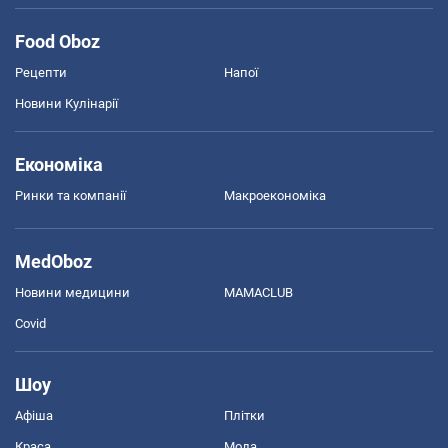
Food Oboz
Рецепти
Напої
Новини Кулінарії
Економіка
Ринки та компанії
Макроекономіка
MedOboz
Новини медицини
MAMACLUB
Covid
Шоу
Афіша
Плітки
Краса
Мода