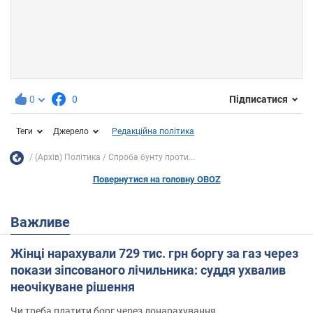
0
0
Підписатися
Теги
Джерело
Редакційна політика
(Архів) Політика
Спроба бунту проти...
Повернутися на головну OBOZ
Важливе
Жінці нарахували 729 тис. грн боргу за газ через
покази зіпсованого лічильника: суддя ухвалив
неочікуване рішення
Чи треба платити борг через донарахування