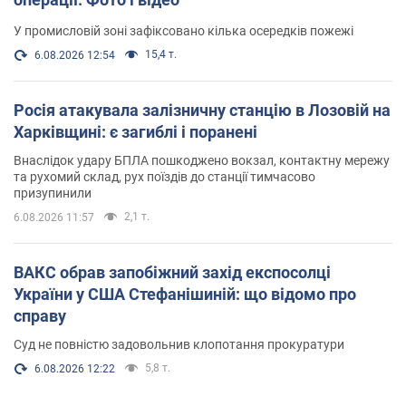
У промисловій зоні зафіксовано кілька осередків пожежі
15,4 т.
6.08.2026 12:54
Росія атакувала залізничну станцію в Лозовій на
Харківщині: є загиблі і поранені
Внаслідок удару БПЛА пошкоджено вокзал, контактну мережу
та рухомий склад, рух поїздів до станції тимчасово
призупинили
2,1 т.
6.08.2026 11:57
ВАКС обрав запобіжний захід експосолці
України у США Стефанішиній: що відомо про
справу
Суд не повністю задовольнив клопотання прокуратури
5,8 т.
6.08.2026 12:22