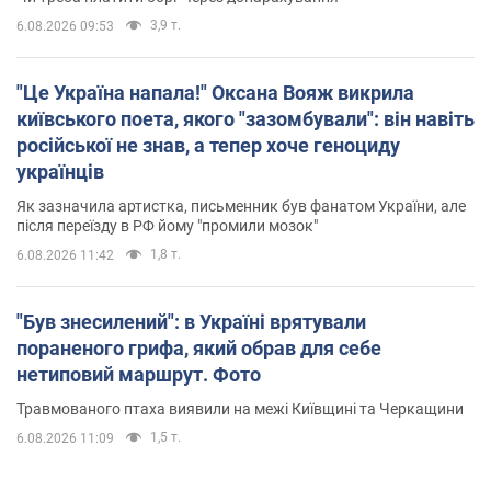
3,9 т.
6.08.2026 09:53
"Це Україна напала!" Оксана Вояж викрила
київського поета, якого "зазомбували": він навіть
російської не знав, а тепер хоче геноциду
українців
Як зазначила артистка, письменник був фанатом України, але
після переїзду в РФ йому "промили мозок"
1,8 т.
6.08.2026 11:42
"Був знесилений": в Україні врятували
пораненого грифа, який обрав для себе
нетиповий маршрут. Фото
Травмованого птаха виявили на межі Київщині та Черкащини
1,5 т.
6.08.2026 11:09