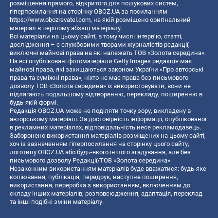
розміщення прямого, відкритого для пошукових систем,
гіперпосилання на сторінку OBOZ.UA за посиланням
https://www.obozrevatel.com
, на якій розміщено оригінальний
матеріал в першому абзаці матеріалу.
Всі матеріали на цьому сайті, в тому числі інтерв’ю, статті,
дослідження – є службовими творами журналістів редакції,
виключні майнові права на які належать ТОВ «Золота середина».
На всі опубліковані фотоматеріали Getty Images редакція має
майнові права, які захищаються законом України «Про авторські
права та суміжні права», ніхто не має права без письмового
дозволу ТОВ «Золота середина» їх використовувати, вони не
підлягають подальшому відтворенню, перекладу, поширенню в
будь-якій формі.
Редакція OBOZ.UA може не поділяти точку зору, викладену в
авторському матеріалі. За достовірність інформації, опублікованої
в рекламних матеріалах, відповідальність несе рекламодавець.
Заборонено використання матеріалів розміщених на цьому сайті,
хоч із зазначенням гіперпосилання на сторінку цього сайту,
логотипу OBOZ.UA або будь-якого іншого згадування, але без
письмового дозволу Редакції/ТОВ «Золота середина»
Незаконним використанням матеріалів буде вважатися: будь-яке
копiювання, публiкацiя, передрук, наступне поширення,
використання, переробка з використанням, включенням до
складу інших матеріалів, розповсюдження, адаптація, переклад
та інші подібні зміни матеріалу.