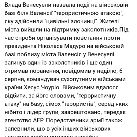
Влада Венесуели назвала події на військовій
базі біля Валенсії "терористичною атакою",
яку здійснили "цивільні злочинці". Жителі
міста вийшли на підтримку заколотників.Під
час спроби організувати повстання проти
президента Ніколаса Мадуро на військовій
базі поблизу міста Валенсія у Венесуелі
загинув один із заколотників і ще один
отримав поранення, повідомив у неділю, 6
серпня, командувач сухопутними військами
країни Хесус Чоуріо. Військовим вдалося
відбити, за його словами, "терористичну
атаку" на базу, сімох "терористів", серед яких
нібито і лідер групи, заарештовано, передає
агентство AFP. Поредставники армії також
запевнили, що в усіх інших військових
частинах країни ситуація спокійна.