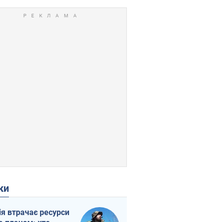
ки
ія втрачає ресурси