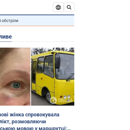
і обстріли
ливе
вові жінка спровокувала
лікт, розмовляючи
йською мовою у маршрутці: