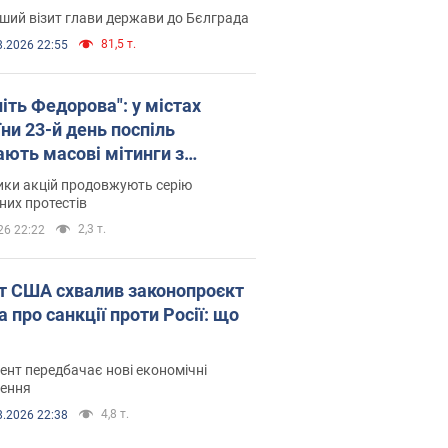
ший візит глави держави до Бєлграда
81,5 т.
8.2026 22:55
іть Федорова": у містах
ни 23-й день поспіль
ають масові мітинги з
онками. Фото і відео
ики акцій продовжують серію
их протестів
2,3 т.
26 22:22
т США схвалив законопроєкт
 про санкції проти Росії: що
нт передбачає нові економічні
ення
4,8 т.
8.2026 22:38