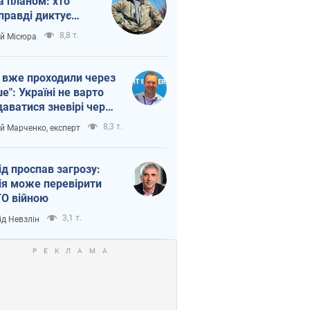
а планом: хто
правді диктує
п війни
8,8 т.
ій Місюра
 вже проходили через
ше": Україні не варто
даватися зневірі через
етний терор
8,3 т.
ій Марченко, експерт
ід проспав загрозу:
ія може перевірити
О війною
3,1 т.
ід Невзлін