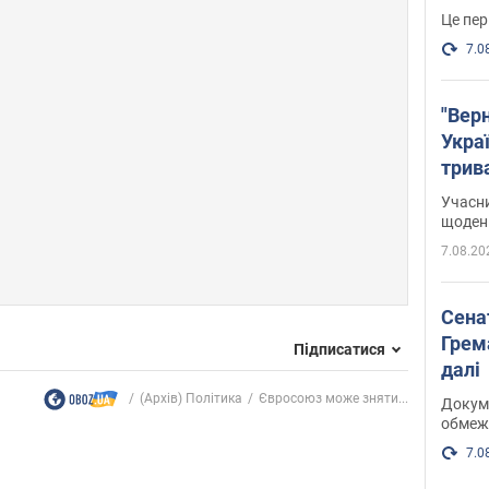
Це пер
7.0
"Верн
Украї
трив
карт
Учасн
щоденн
7.08.20
Сена
Грема
Підписатися
далі
(Архів) Політика
Євросоюз може зняти...
Докуме
обмеж
7.0