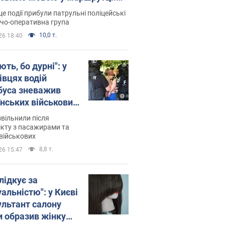
ція склала адмінпротокол.
це події прибули патрульні поліцейські
о
дчо-оперативна група
10,0 т.
26 18:40
ть, бо дурні": у
івцях водій
буса зневажив
їнських військових
латився. Відео
звільнили після
кту з пасажирами та
військових
8,8 т.
26 15:47
лідкує за
альністю": у Києві
ультант салону
и образив жінку