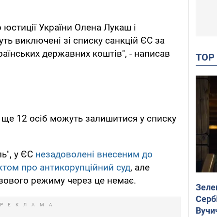
 юстиції України Олена Лукаш і
ть виключені зі списку санкцій ЄС за
аїнських державних коштів", - написав
TO
і ще 12 осіб можуть залишитися у списку
ь", у ЄС
незадоволені внесеним до
ктом про антикорупційний суд
, але
зового режиму через це немає.
Зеле
Сербі
Вучи