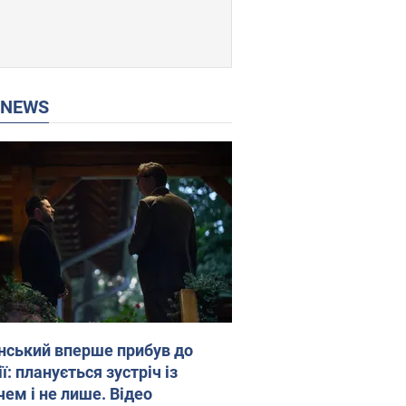
P NEWS
нський вперше прибув до
ї: планується зустріч із
чем і не лише. Відео