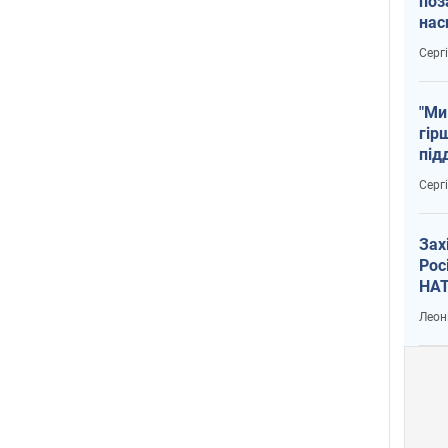
поз
нас
тем
Серг
"Ми
гір
під
рак
Серг
Зах
Рос
НАТ
Леон