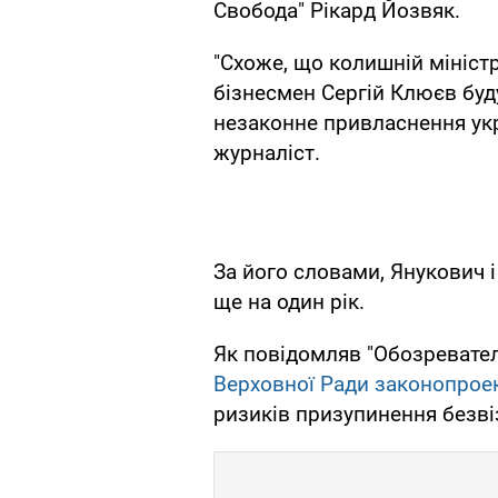
Свобода" Рікард Йозвяк.
"Схоже, що колишній міністр
бізнесмен Сергій Клюєв буду
незаконне привласнення укр
журналіст.
За його словами, Янукович 
ще на один рік.
Як повідомляв "Обозревател
Верховної Ради законопрое
ризиків призупинення безві