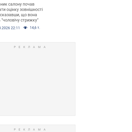
 хімієтерапії,
ник салону почав
орівся скандал.
ти оцінку зовнішності
 сказавши, що вона
 "чоловічу стрижку"
14,6 т.
8.2026 22:11