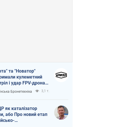
рта" та "Новатор"
римали кулеметний
тріл і удар FPV-дрона,
тувавши життя
3,1 т.
їнська Бронетехніка
церу ЗСУ
Р як каталізатор
ни, або Про новий етап
ійсько-
нічнокорейського