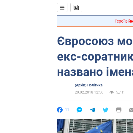
Герої вій
Євросоюз мож
екс-соратник
названо імен
(Архів) Політика
20.02.2018 12:56
5,7 т.
11