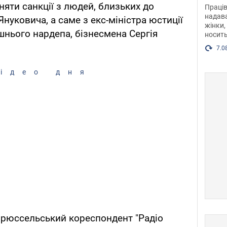
після
ти санкції з людей, близьких до
Праців
розг
надава
Януковича, а саме з екс-міністра юстиції
жінки,
Фото
шнього нардепа, бізнесмена Сергія
носить
7.0
ідео дня
 брюссельський кореспондент "Радіо