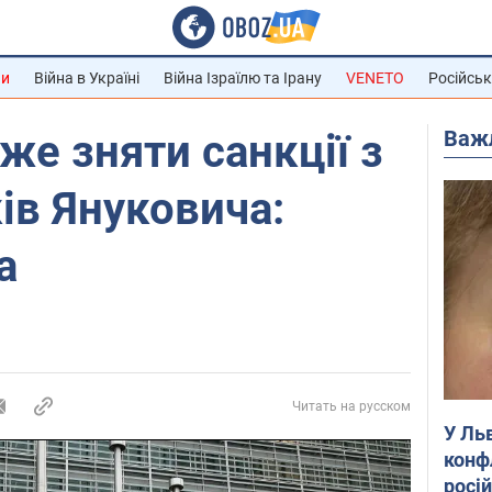
ни
Війна в Україні
Війна Ізраїлю та Ірану
VENETO
Російськ
Важ
е зняти санкції з
ів Януковича:
а
Читать на русском
У Ль
конф
росі