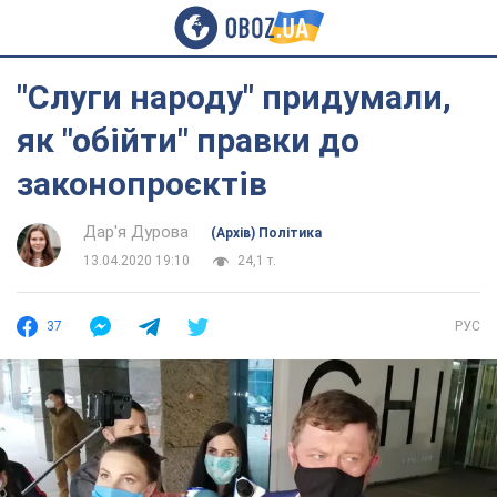
"Слуги народу" придумали,
як "обійти" правки до
законопроєктів
Дар'я Дурова
(Архів) Політика
13.04.2020 19:10
24,1 т.
37
РУС