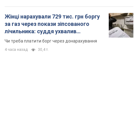
Жінці нарахували 729 тис. грн боргу
за газ через покази зіпсованого
лічильника: суддя ухвалив
неочікуване рішення
Чи треба платити борг через донарахування
4 часа назад
30,4 т.