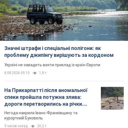
Значні штрафи і спеціальні полігони: як
проблему джипінгу вирішують за кордоном
Україні не завадить взяти приклад із країн Європи
8.08.2026 05:10
1,8 т.
На Прикарпатті після аномальної
спеки пройшла потужна злива:
дороги перетворились на річки.
Відео
Негода накрила Івано-Франківщину та
курортний Буковель
9 часов назад
20,2 т.