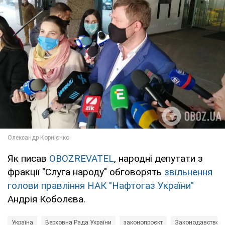
Як писав
OBOZREVATEL
, народні депутати з
фракції "Слуга народу" обговорять
звільнення
голови правління НАК "Нафтогаз України"
Андрія Коболєва.
Україна
Верховна Рада України
законопроєкт
Законодавство