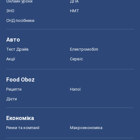
Онлайн уроки
ДПА
ЗНО
НМТ
СНД посібники
Авто
Тест Драйв
Електромобілі
Акції
Сервіс
Food Oboz
Рецепти
Напої
Дієти
Економіка
Ринки та компанії
Макроекономіка