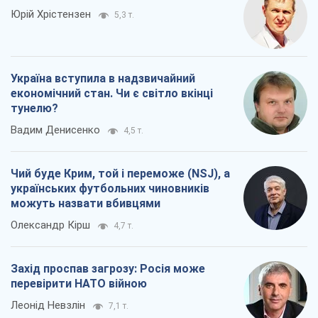
Юрій Хрістензен
5,3 т.
Україна вступила в надзвичайний
економічний стан. Чи є світло вкінці
тунелю?
Вадим Денисенко
4,5 т.
Чий буде Крим, той і переможе (NSJ), а
українських футбольних чиновників
можуть назвати вбивцями
Олександр Кірш
4,7 т.
Захід проспав загрозу: Росія може
перевірити НАТО війною
Леонід Невзлін
7,1 т.