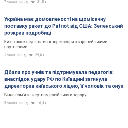
7 часов назад
31,5 т.
Україна має домовленості на щомісячну
поставку ракет до Patriot від США: Зеленський
розкрив подробиці
Київ також веде активні переговори з європейськими
партнерами
4 часа назад
29,8 т.
Дбала про учнів та підтримувала педагогів:
внаслідок удару РФ по Київщині загинула
директорка київського ліцею, її чоловік та онук
Вічна пам'ять жертвам російського терору
5 часов назад
16,4 т.