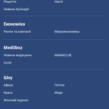
Рецепти
Напої
Новини Кулінарії
Економіка
Ринки та компанії
Макроекономіка
MedOboz
Новини медицини
MAMACLUB
Covid
Шоу
Афіша
Плітки
Краса
Мода
Жіночий журнал