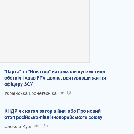
"Варта" та "Новатор" витримали кулеметний
обстріл і удар FPV-дрона, врятувавши життя
офіцеру ЗСУ
Українська Бронетехніка
1,3 т.
КНДР як каталізатор війни, або Про новий
етап російсько-північнокорейського союзу
Олексій Кущ
1,5 т.