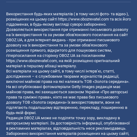
Використання будь-яких матеріалів ( в тому числі фото- та відео-),
розміщених на цьому сайті
https://www.obozrevatel.com
та всіх його
піддоменах, в будь-якому вигляді суворо заборонено.
Дозволяється використання при отриманні письмового дозволу
на їх використання та за умови обов'язкового посилання на сайт
OBOZ.UA, а для інтернет-видань - при отриманні письмового
дозволу на їх використання та за умови обов'язкового
розміщення прямого, відкритого для пошукових систем,
гіперпосилання на сторінку OBOZ.UA за посиланням
https://www.obozrevatel.com
, на якій розміщено оригінальний
матеріал в першому абзаці матеріалу.
Всі матеріали на цьому сайті, в тому числі інтерв’ю, статті,
дослідження – є службовими творами журналістів редакції,
виключні майнові права на які належать ТОВ «Золота середина».
На всі опубліковані фотоматеріали Getty Images редакція має
майнові права, які захищаються законом України «Про авторські
права та суміжні права», ніхто не має права без письмового
дозволу ТОВ «Золота середина» їх використовувати, вони не
підлягають подальшому відтворенню, перекладу, поширенню в
будь-якій формі.
Редакція OBOZ.UA може не поділяти точку зору, викладену в
авторському матеріалі. За достовірність інформації, опублікованої
в рекламних матеріалах, відповідальність несе рекламодавець.
Заборонено використання матеріалів розміщених на цьому сайті,