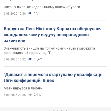
Спершу лікарі не надали цьому належної уваги
16,7 т.
6.08.2026 12:46
Відпустка Лесі Нікітюк у Карпатах обернулася
скандалом: чому ведучу несправедливо
захейтили
Знаменитість вийшла на пряму комунікацію в мережі та
розставила всі крапки над "і"
13,4 т.
6.08.2026 17:32
"Динамо" з перемоги стартувало у кваліфікації
Ліги конференцій. Відео
Матч відбувся в Любліні
2,4 т.
6.08.2026 21:56