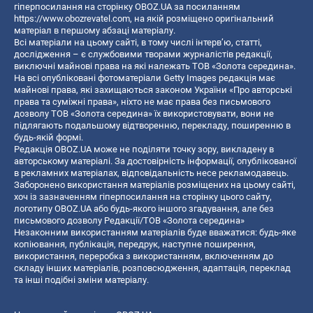
гіперпосилання на сторінку OBOZ.UA за посиланням
https://www.obozrevatel.com
, на якій розміщено оригінальний
матеріал в першому абзаці матеріалу.
Всі матеріали на цьому сайті, в тому числі інтерв’ю, статті,
дослідження – є службовими творами журналістів редакції,
виключні майнові права на які належать ТОВ «Золота середина».
На всі опубліковані фотоматеріали Getty Images редакція має
майнові права, які захищаються законом України «Про авторські
права та суміжні права», ніхто не має права без письмового
дозволу ТОВ «Золота середина» їх використовувати, вони не
підлягають подальшому відтворенню, перекладу, поширенню в
будь-якій формі.
Редакція OBOZ.UA може не поділяти точку зору, викладену в
авторському матеріалі. За достовірність інформації, опублікованої
в рекламних матеріалах, відповідальність несе рекламодавець.
Заборонено використання матеріалів розміщених на цьому сайті,
хоч із зазначенням гіперпосилання на сторінку цього сайту,
логотипу OBOZ.UA або будь-якого іншого згадування, але без
письмового дозволу Редакції/ТОВ «Золота середина»
Незаконним використанням матеріалів буде вважатися: будь-яке
копiювання, публiкацiя, передрук, наступне поширення,
використання, переробка з використанням, включенням до
складу інших матеріалів, розповсюдження, адаптація, переклад
та інші подібні зміни матеріалу.