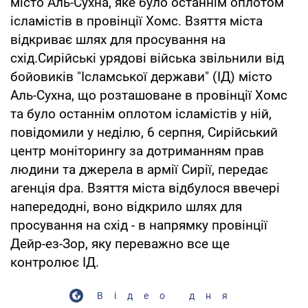
місто Аль-Сухна, яке було останнім оплотом
ісламістів в провінції Хомс. Взяття міста
відкриває шлях для просування на
схід.Сирійські урядові війська звільнили від
бойовиків "Ісламської держави" (ІД) місто
Аль-Сухна, що розташоване в провінції Хомс
та було останнім оплотом ісламістів у ній,
повідомили у неділю, 6 серпня, Сирійський
центр моніторингу за дотриманням прав
людини та джерела в армії Сирії, передає
агенція dpa. Взяття міста відбулося ввечері
напередодні, воно відкрило шлях для
просування на схід - в напрямку провінції
Дейр-ез-Зор, яку переважно все ще
контролює ІД.
Відео дня