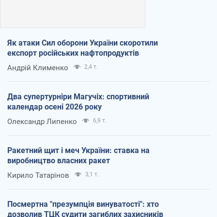
Як атаки Сил оборони України скоротили
експорт російських нафтопродуктів
Андрій Клименко
2,4 т.
Два супертурніри Магучіх: спортивний
календар осені 2026 року
Олександр Липенко
6,9 т.
Ракетний щит і меч України: ставка на
виробництво власних ракет
Кирило Татарінов
3,1 т.
Посмертна "презумпція винуватості": хто
дозволив ТЦК судити загиблих захисників