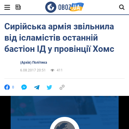
Сирійська армія звільнила
від ісламістів останній
бастіон ІД у провінції Хомс
(Архів) Політика
6.08.2017 20:51
411
0