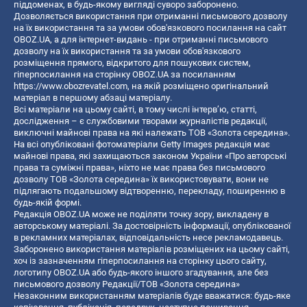
піддоменах, в будь-якому вигляді суворо заборонено.
Дозволяється використання при отриманні письмового дозволу
на їх використання та за умови обов'язкового посилання на сайт
OBOZ.UA, а для інтернет-видань - при отриманні письмового
дозволу на їх використання та за умови обов'язкового
розміщення прямого, відкритого для пошукових систем,
гіперпосилання на сторінку OBOZ.UA за посиланням
https://www.obozrevatel.com
, на якій розміщено оригінальний
матеріал в першому абзаці матеріалу.
Всі матеріали на цьому сайті, в тому числі інтерв’ю, статті,
дослідження – є службовими творами журналістів редакції,
виключні майнові права на які належать ТОВ «Золота середина».
На всі опубліковані фотоматеріали Getty Images редакція має
майнові права, які захищаються законом України «Про авторські
права та суміжні права», ніхто не має права без письмового
дозволу ТОВ «Золота середина» їх використовувати, вони не
підлягають подальшому відтворенню, перекладу, поширенню в
будь-якій формі.
Редакція OBOZ.UA може не поділяти точку зору, викладену в
авторському матеріалі. За достовірність інформації, опублікованої
в рекламних матеріалах, відповідальність несе рекламодавець.
Заборонено використання матеріалів розміщених на цьому сайті,
хоч із зазначенням гіперпосилання на сторінку цього сайту,
логотипу OBOZ.UA або будь-якого іншого згадування, але без
письмового дозволу Редакції/ТОВ «Золота середина»
Незаконним використанням матеріалів буде вважатися: будь-яке