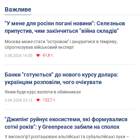
Важливе
"У мене для росіян погані новини": Селезньов
припустив, чим закінчиться "війна складів"
Москва може стати "островом" і зануритися в темряву,
спрогнозував військовий експерт
61,8 т.
5.08.2026 16:00
Банки "готуються" до нового курсу долара:
українцям розповіли, чого очікувати
Яким буде курс валюти в обмінниках
122,7 т.
5.08.2026 23:12
"Джипінг руйнує екосистеми, які формувалися
сотні років": у Greenpeace забили на сполох
У високогір'ї розташовані альпійські та субальпійські луки –