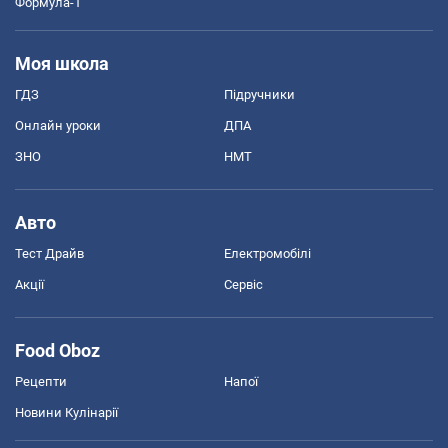
Формула-1
Моя школа
ГДЗ
Підручники
Онлайн уроки
ДПА
ЗНО
НМТ
Авто
Тест Драйв
Електромобілі
Акції
Сервіс
Food Oboz
Рецепти
Напої
Новини Кулінарії