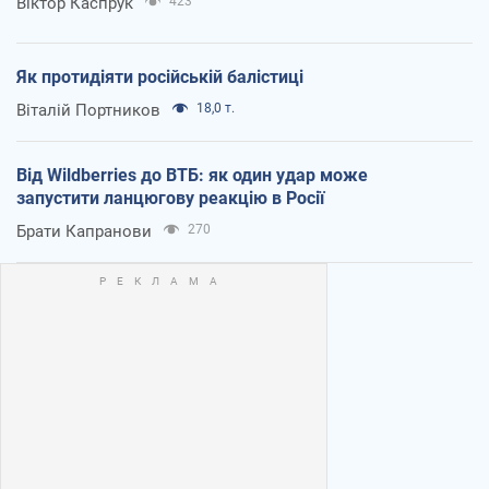
Віктор Каспрук
423
Як протидіяти російській балістиці
Віталій Портников
18,0 т.
Від Wildberries до ВТБ: як один удар може
запустити ланцюгову реакцію в Росії
Брати Капранови
270