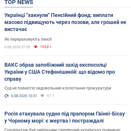
TOP NEWS
Українці "хакнули" Пенсійний фонд: виплати
масово підвищують через позови, але грошей не
вистачає
Як перераховують пенсії
103,8 т.
6.08.2026 07:00
ВАКС обрав запобіжний захід експосолці
України у США Стефанішиній: що відомо про
справу
Суд не повністю задовольнив клопотання прокуратури
4,1 т.
6.08.2026 10:31
Росія атакувала судно під прапором Гвінеї-Бісау
у Чорному морі: є жертва і постраждалі
Суховантаж був цивільним і перевозив українську пшеницю