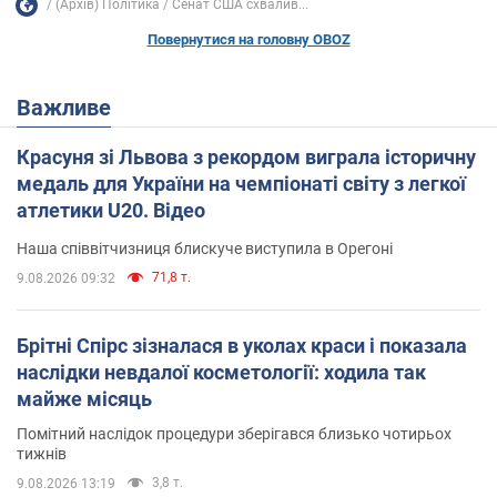
(Архів) Політика
Сенат США схвалив...
Повернутися на головну OBOZ
Важливе
Красуня зі Львова з рекордом виграла історичну
медаль для України на чемпіонаті світу з легкої
атлетики U20. Відео
Наша співвітчизниця блискуче виступила в Орегоні
71,8 т.
9.08.2026 09:32
Брітні Спірс зізналася в уколах краси і показала
наслідки невдалої косметології: ходила так
майже місяць
Помітний наслідок процедури зберігався близько чотирьох
тижнів
3,8 т.
9.08.2026 13:19