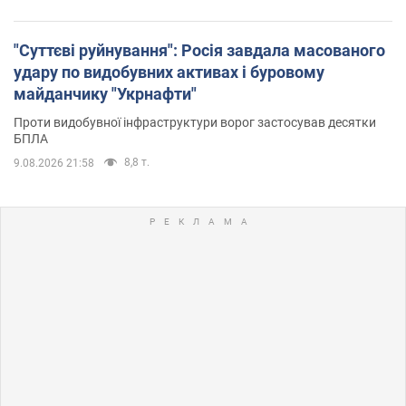
"Суттєві руйнування": Росія завдала масованого
удару по видобувних активах і буровому
майданчику "Укрнафти"
Проти видобувної інфраструктури ворог застосував десятки
БПЛА
8,8 т.
9.08.2026 21:58