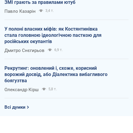
ЗМІ грають за правилами ютуб
Павло Казарін
3,4 т.
У полоні власних міфів: як Костянтинівка
стала головною ідеологічною пасткою для
російських окупантів
Дмитро Снєгирьов
6,9 т.
Рекрутинг: оновлений і, схоже, корисний
ворожий досвід, або Діалектика вибагливого
боягузтва
Олександр Кірш
5,8 т.
Всі думки