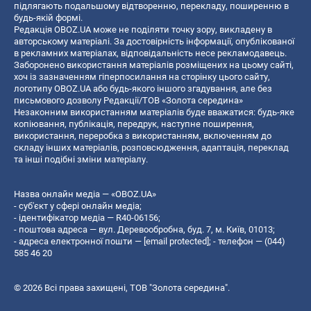
підлягають подальшому відтворенню, перекладу, поширенню в
будь-якій формі.
Редакція OBOZ.UA може не поділяти точку зору, викладену в
авторському матеріалі. За достовірність інформації, опублікованої
в рекламних матеріалах, відповідальність несе рекламодавець.
Заборонено використання матеріалів розміщених на цьому сайті,
хоч із зазначенням гіперпосилання на сторінку цього сайту,
логотипу OBOZ.UA або будь-якого іншого згадування, але без
письмового дозволу Редакції/ТОВ «Золота середина»
Незаконним використанням матеріалів буде вважатися: будь-яке
копiювання, публiкацiя, передрук, наступне поширення,
використання, переробка з використанням, включенням до
складу інших матеріалів, розповсюдження, адаптація, переклад
та інші подібні зміни матеріалу.
Назва онлайн медіа — «OBOZ.UA»
- суб'єкт у сфері онлайн медіа;
- ідентифікатор медіа — R40-06156;
- поштова адреса — вул. Деревообробна, буд. 7, м. Київ, 01013;
- адреса електронної пошти —
[email protected]
; - телефон — (044)
585 46 20
© 2026 Всі права захищені, ТОВ "Золота середина".