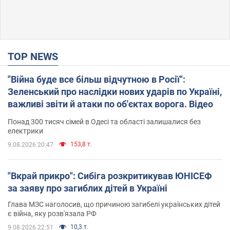
TOP NEWS
"Війна буде все більш відчутною в Росії":
Зеленський про наслідки нових ударів по Україні,
важливі звіти й атаки по об'єктах ворога. Відео
Понад 300 тисяч сімей в Одесі та області залишалися без
електрики
153,8 т.
9.08.2026 20:47
"Вкрай прикро": Сибіга розкритикував ЮНІСЕФ
за заяву про загиблих дітей в Україні
Глава МЗС наголосив, що причиною загибелі українських дітей
є війна, яку розв'язала РФ
10,3 т.
9.08.2026 22:51