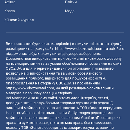
Афіша
Плітки
Краса
Мода
Жіночий журнал
Використання будь-яких матеріалів ( в тому числі фото- та відео-),
розміщених на цьому сайті
https://www.obozrevatel.com
та всіх його
піддоменах, в будь-якому вигляді суворо заборонено.
Дозволяється використання при отриманні письмового дозволу
на їх використання та за умови обов'язкового посилання на сайт
OBOZ.UA, а для інтернет-видань - при отриманні письмового
дозволу на їх використання та за умови обов'язкового
розміщення прямого, відкритого для пошукових систем,
гіперпосилання на сторінку OBOZ.UA за посиланням
https://www.obozrevatel.com
, на якій розміщено оригінальний
матеріал в першому абзаці матеріалу.
Всі матеріали на цьому сайті, в тому числі інтерв’ю, статті,
дослідження – є службовими творами журналістів редакції,
виключні майнові права на які належать ТОВ «Золота середина».
На всі опубліковані фотоматеріали Getty Images редакція має
майнові права, які захищаються законом України «Про авторські
права та суміжні права», ніхто не має права без письмового
дозволу ТОВ «Золота середина» їх використовувати, вони не