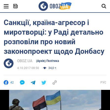
Санкції, країна-агресор і
миротворці: у Раді детально
розповіли про новий
законопроект щодо Донбасу
OBOZ.UA
(Архів) Політика
4.10.2017 08:50
34,0 т.
42
РУС