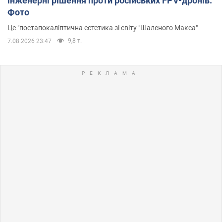
інженерні рішення проти російських FPV-дронів.
Фото
Це "постапокаліптична естетика зі світу "Шаленого Макса"
9,8 т.
7.08.2026 23:47