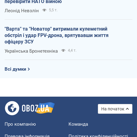
перевірити НАТО війною
Леонід Невзлін
5,5 т.
"Варта" та "Новатор" витримали кулеметний
обстріл і удар FPV-дрона, врятувавши життя
офіцеру ЗСУ
Українська Бронетехніка
4,4 т.
Всі думки
На початок
Про компанію
Команда
Правова інформація
Політика конфіденційності