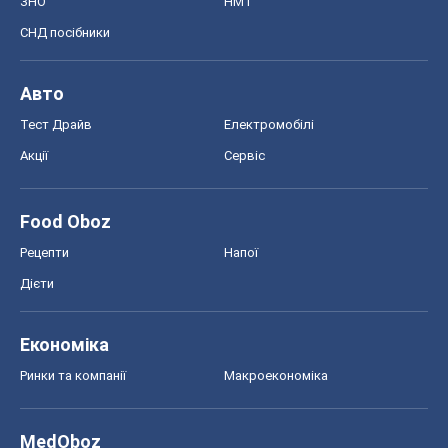
ЗНО
НМТ
СНД посібники
Авто
Тест Драйв
Електромобілі
Акції
Сервіс
Food Oboz
Рецепти
Напої
Дієти
Економіка
Ринки та компанії
Макроекономіка
MedOboz