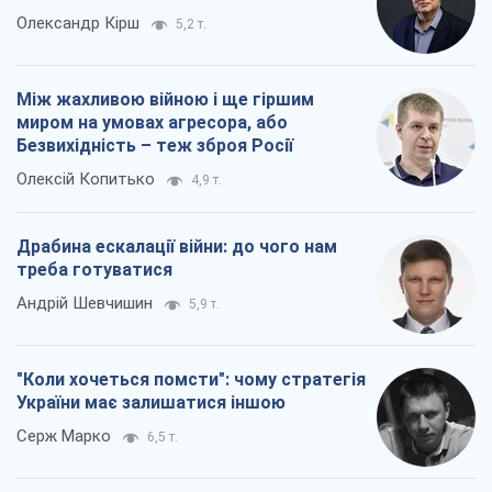
Олександр Кірш
5,2 т.
Між жахливою війною і ще гіршим
миром на умовах агресора, або
Безвихідність – теж зброя Росії
Олексій Копитько
4,9 т.
Драбина ескалації війни: до чого нам
треба готуватися
Андрій Шевчишин
5,9 т.
"Коли хочеться помсти": чому стратегія
України має залишатися іншою
Серж Марко
6,5 т.