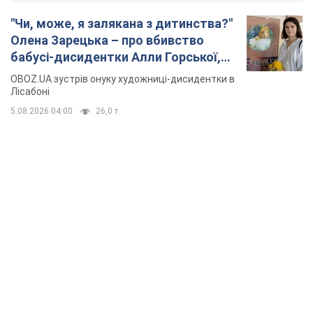
"Чи, може, я залякана з дитинства?"
Олена Зарецька – про вбивство
бабусі-дисидентки Алли Горської,
критику Дмитра Стуса та втечу в
OBOZ.UA зустрів онуку художниці-дисидентки в
Португалію з 5 дітьми
Лісабоні
5.08.2026 04:00
26,0 т.