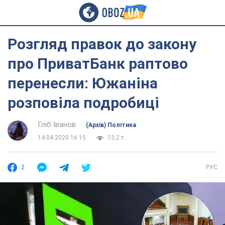
Розгляд правок до закону
про ПриватБанк раптово
перенесли: Южаніна
розповіла подробиці
Гліб Іванов
(Архів) Політика
14.04.2020 16:15
13,2 т.
2
РУС