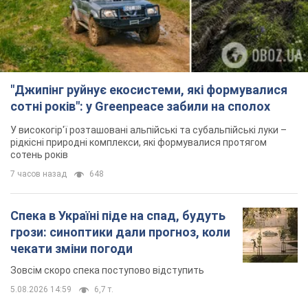
"Джипінг руйнує екосистеми, які формувалися
сотні років": у Greenpeace забили на сполох
У високогір'ї розташовані альпійські та субальпійські луки –
рідкісні природні комплекси, які формувалися протягом
сотень років
7 часов назад
648
Спека в Україні піде на спад, будуть
грози: синоптики дали прогноз, коли
чекати зміни погоди
Зовсім скоро спека поступово відступить
5.08.2026 14:59
6,7 т.