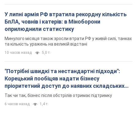
У липні армія РФ втратила рекордну кількість
БпЛА, човнів і катерів: в Міноборони
оприлюднили статистику
Минулого місяця також зросли втрати РФ у живій силі, танках
та кількість уражень на великій відстані
10 часов назад
5,0 т.
"Потрібні швидкі та нестандартні підходи":
Корецький пообіцяв надати бізнесу
пріоритетний доступ до наявних складських
приміщень
Так чи так, бізнес після обстрілів отримає підтримку
6 часов назад
1,4 т.