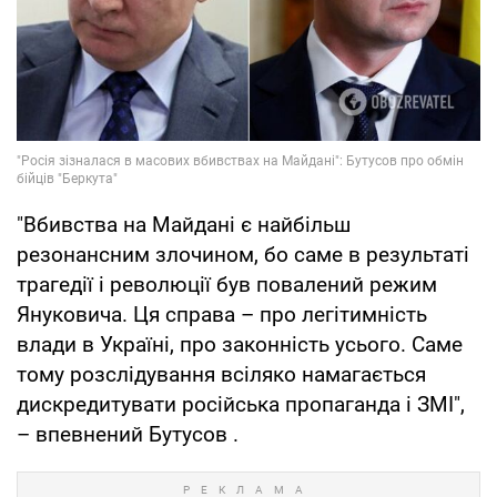
"Вбивства на Майдані є найбільш
резонансним злочином, бо саме в результаті
трагедії і революції був повалений режим
Януковича. Ця справа – про легітимність
влади в Україні, про законність усього. Саме
тому розслідування всіляко намагається
дискредитувати російська пропаганда і ЗМІ",
– впевнений Бутусов .