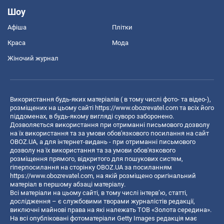
Шоу
Афіша
Плітки
Краса
Мода
Жіночий журнал
Використання будь-яких матеріалів ( в тому числі фото- та відео-),
розміщених на цьому сайті
https://www.obozrevatel.com
та всіх його
піддоменах, в будь-якому вигляді суворо заборонено.
Дозволяється використання при отриманні письмового дозволу
на їх використання та за умови обов'язкового посилання на сайт
OBOZ.UA, а для інтернет-видань - при отриманні письмового
дозволу на їх використання та за умови обов'язкового
розміщення прямого, відкритого для пошукових систем,
гіперпосилання на сторінку OBOZ.UA за посиланням
https://www.obozrevatel.com
, на якій розміщено оригінальний
матеріал в першому абзаці матеріалу.
Всі матеріали на цьому сайті, в тому числі інтерв’ю, статті,
дослідження – є службовими творами журналістів редакції,
виключні майнові права на які належать ТОВ «Золота середина».
На всі опубліковані фотоматеріали Getty Images редакція має