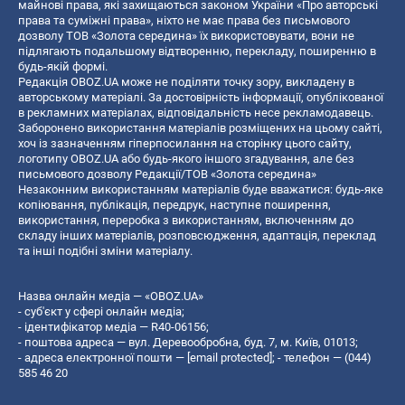
майнові права, які захищаються законом України «Про авторські
права та суміжні права», ніхто не має права без письмового
дозволу ТОВ «Золота середина» їх використовувати, вони не
підлягають подальшому відтворенню, перекладу, поширенню в
будь-якій формі.
Редакція OBOZ.UA може не поділяти точку зору, викладену в
авторському матеріалі. За достовірність інформації, опублікованої
в рекламних матеріалах, відповідальність несе рекламодавець.
Заборонено використання матеріалів розміщених на цьому сайті,
хоч із зазначенням гіперпосилання на сторінку цього сайту,
логотипу OBOZ.UA або будь-якого іншого згадування, але без
письмового дозволу Редакції/ТОВ «Золота середина»
Незаконним використанням матеріалів буде вважатися: будь-яке
копiювання, публiкацiя, передрук, наступне поширення,
використання, переробка з використанням, включенням до
складу інших матеріалів, розповсюдження, адаптація, переклад
та інші подібні зміни матеріалу.
Назва онлайн медіа — «OBOZ.UA»
- суб'єкт у сфері онлайн медіа;
- ідентифікатор медіа — R40-06156;
- поштова адреса — вул. Деревообробна, буд. 7, м. Київ, 01013;
- адреса електронної пошти —
[email protected]
; - телефон — (044)
585 46 20