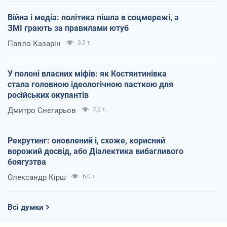
Війна і медіа: політика пішла в соцмережі, а
ЗМІ грають за правилами ютуб
Павло Казарін
3,5 т.
У полоні власних міфів: як Костянтинівка
стала головною ідеологічною пасткою для
російських окупантів
Дмитро Снєгирьов
7,2 т.
Рекрутинг: оновлений і, схоже, корисний
ворожий досвід, або Діалектика вибагливого
боягузтва
Олександр Кірш
6,0 т.
Всі думки