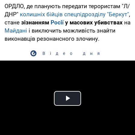
ОРДЛО, де планують передати терористам "Л/
ДНР"
колишніх бійців спецпідрозділу "Беркут"
,
стане
зізнанням
Росії
у масових убивствах
на
Майдані
і виключить можливість знайти
виконавців резонансного злочину.
Відео дня
Play Video