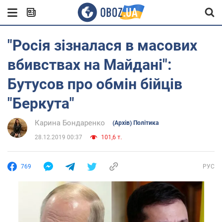
"Росія зізналася в масових
вбивствах на Майдані":
Бутусов про обмін бійців
"Беркута"
Карина Бондаренко
(Архів) Політика
28.12.2019 00:37
101,6 т.
769
РУС