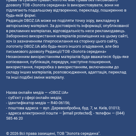
дозволу ТОВ «Золота середина» їх використовувати, вони не
підлягають подальшому відтворенню, перекладу, поширенню в
будь-якій формі.
Редакція OBOZ.UA може не поділяти точку зору, викладену в
авторському матеріалі. За достовірність інформації, опублікованої
в рекламних матеріалах, відповідальність несе рекламодавець.
Заборонено використання матеріалів розміщених на цьому сайті,
хоч із зазначенням гіперпосилання на сторінку цього сайту,
логотипу OBOZ.UA або будь-якого іншого згадування, але без
письмового дозволу Редакції/ТОВ «Золота середина»
Незаконним використанням матеріалів буде вважатися: будь-яке
копiювання, публiкацiя, передрук, наступне поширення,
використання, переробка з використанням, включенням до
складу інших матеріалів, розповсюдження, адаптація, переклад
та інші подібні зміни матеріалу.
Назва онлайн медіа — «OBOZ.UA»
- суб'єкт у сфері онлайн медіа;
- ідентифікатор медіа — R40-06156;
- поштова адреса — вул. Деревообробна, буд. 7, м. Київ, 01013;
- адреса електронної пошти —
[email protected]
; - телефон — (044)
585 46 20
© 2026 Всі права захищені, ТОВ "Золота середина".