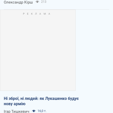
Олександр Кірш
213
Ні зброї, ні людей: як Лукашенко будує
нову армію
Ігар Тишкевич
16,0 т.