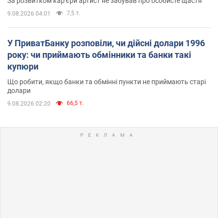
За розвитком кар'єри артист не забував про особисте щастя
7,5 т.
9.08.2026 04:01
У ПриватБанку розповіли, чи дійсні долари 1996
року: чи приймають обмінники та банки такі
купюри
Що робити, якщо банки та обмінні пункти не приймають старі
долари
66,5 т.
9.08.2026 02:20