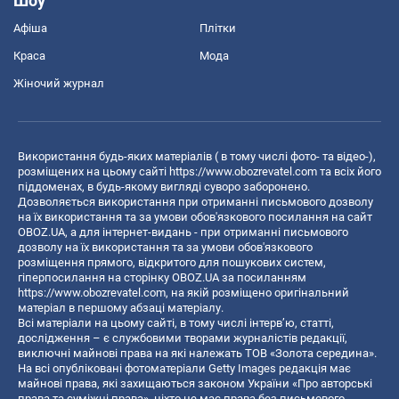
Шоу
Афіша
Плітки
Краса
Мода
Жіночий журнал
Використання будь-яких матеріалів ( в тому числі фото- та відео-),
розміщених на цьому сайті
https://www.obozrevatel.com
та всіх його
піддоменах, в будь-якому вигляді суворо заборонено.
Дозволяється використання при отриманні письмового дозволу
на їх використання та за умови обов'язкового посилання на сайт
OBOZ.UA, а для інтернет-видань - при отриманні письмового
дозволу на їх використання та за умови обов'язкового
розміщення прямого, відкритого для пошукових систем,
гіперпосилання на сторінку OBOZ.UA за посиланням
https://www.obozrevatel.com
, на якій розміщено оригінальний
матеріал в першому абзаці матеріалу.
Всі матеріали на цьому сайті, в тому числі інтерв’ю, статті,
дослідження – є службовими творами журналістів редакції,
виключні майнові права на які належать ТОВ «Золота середина».
На всі опубліковані фотоматеріали Getty Images редакція має
майнові права, які захищаються законом України «Про авторські
права та суміжні права», ніхто не має права без письмового