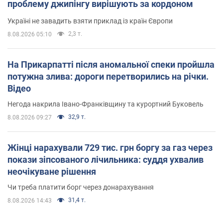
проблему джипінгу вирішують за кордоном
Україні не завадить взяти приклад із країн Європи
2,3 т.
8.08.2026 05:10
На Прикарпатті після аномальної спеки пройшла
потужна злива: дороги перетворились на річки.
Відео
Негода накрила Івано-Франківщину та курортний Буковель
32,9 т.
8.08.2026 09:27
Жінці нарахували 729 тис. грн боргу за газ через
покази зіпсованого лічильника: суддя ухвалив
неочікуване рішення
Чи треба платити борг через донарахування
31,4 т.
8.08.2026 14:43