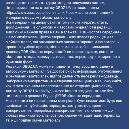
розміщення прямого, відкритого для пошукових систем,
гіперпосилання на сторінку OBOZ.UA за посиланням
https://www.obozrevatel.com
, на якій розміщено оригінальний
матеріал в першому абзаці матеріалу.
Всі матеріали на цьому сайті, в тому числі інтерв’ю, статті,
дослідження – є службовими творами журналістів редакції,
виключні майнові права на які належать ТОВ «Золота середина».
На всі опубліковані фотоматеріали Getty Images редакція має
майнові права, які захищаються законом України «Про авторські
права та суміжні права», ніхто не має права без письмового
дозволу ТОВ «Золота середина» їх використовувати, вони не
підлягають подальшому відтворенню, перекладу, поширенню в
будь-якій формі.
Редакція OBOZ.UA може не поділяти точку зору, викладену в
авторському матеріалі. За достовірність інформації, опублікованої
в рекламних матеріалах, відповідальність несе рекламодавець.
Заборонено використання матеріалів розміщених на цьому сайті,
хоч із зазначенням гіперпосилання на сторінку цього сайту,
логотипу OBOZ.UA або будь-якого іншого згадування, але без
письмового дозволу Редакції/ТОВ «Золота середина»
Незаконним використанням матеріалів буде вважатися: будь-яке
копiювання, публiкацiя, передрук, наступне поширення,
використання, переробка з використанням, включенням до
складу інших матеріалів, розповсюдження, адаптація, переклад
та інші подібні зміни матеріалу.