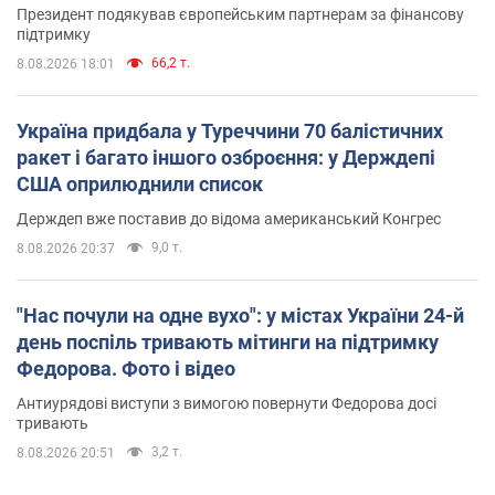
Президент подякував європейським партнерам за фінансову
підтримку
66,2 т.
8.08.2026 18:01
Україна придбала у Туреччини 70 балістичних
ракет і багато іншого озброєння: у Держдепі
США оприлюднили список
Держдеп вже поставив до відома американський Конгрес
9,0 т.
8.08.2026 20:37
"Нас почули на одне вухо": у містах України 24-й
день поспіль тривають мітинги на підтримку
Федорова. Фото і відео
Антиурядові виступи з вимогою повернути Федорова досі
тривають
3,2 т.
8.08.2026 20:51