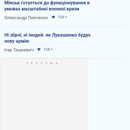
Мінськ готується до функціонування в
умовах масштабної воєнної кризи
Олександр Левченко
15,9 т.
Ні зброї, ні людей: як Лукашенко будує
нову армію
Ігар Тишкевич
13,6 т.