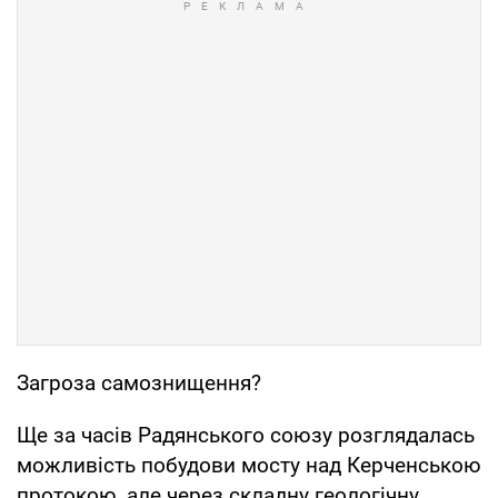
Загроза самознищення?
Ще за часів Радянського союзу розглядалась
можливість побудови мосту над Керченською
протокою, але через складну геологічну