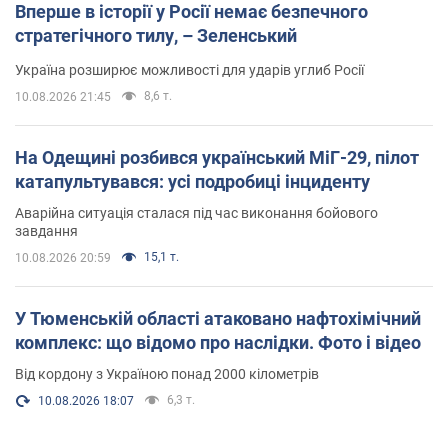
Вперше в історії у Росії немає безпечного
стратегічного тилу, – Зеленський
Україна розширює можливості для ударів углиб Росії
8,6 т.
10.08.2026 21:45
На Одещині розбився український МіГ-29, пілот
катапультувався: усі подробиці інциденту
Аварійна ситуація сталася під час виконання бойового
завдання
15,1 т.
10.08.2026 20:59
У Тюменській області атаковано нафтохімічний
комплекс: що відомо про наслідки. Фото і відео
Від кордону з Україною понад 2000 кілометрів
6,3 т.
10.08.2026 18:07