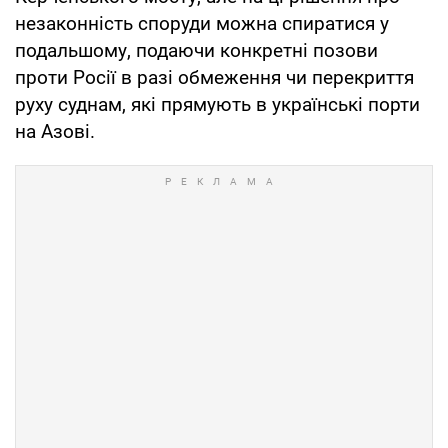
незаконність споруди можна спиратися у
подальшому, подаючи конкретні позови
проти Росії в разі обмеження чи перекриття
руху суднам, які прямують в українські порти
на Азові.