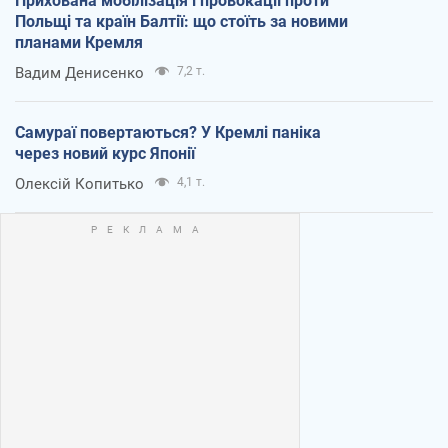
Прихована мобілізація і провокації проти
Польщі та країн Балтії: що стоїть за новими
планами Кремля
Вадим Денисенко
7,2 т.
Самураї повертаються? У Кремлі паніка
через новий курс Японії
Олексій Копитько
4,1 т.