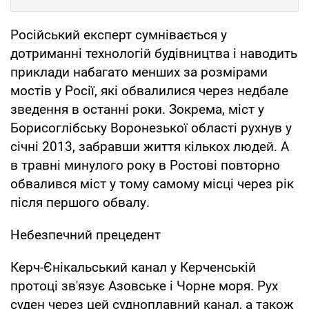
Російський експерт сумнівається у
дотриманні технологій будівництва і наводить
приклади набагато менших за розмірами
мостів у Росії, які обвалилися через недбале
зведення в останні роки. Зокрема, міст у
Борисоглібську Воронезької області рухнув у
січні 2013, забравши життя кількох людей. А
в травні минулого року в Ростові повторно
обвалився міст у тому самому місці через рік
після першого обвалу.
Небезпечний прецедент
Керч-Єнікальський канал у Керченській
протоці зв'язує Азовське і Чорне моря. Рух
суден через цей судноплавний канал, а також