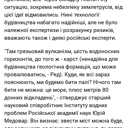
ситуацію, зокрема небезпеку землетрусів, від
цієї ідеї відмовились. Нині технології
будівництва набагато надійніші, але не було
належної експертизи і розрахунку ризиків,
вважають також і деякі російські експерти.
"Там грязьовий вулканізм, шість водоносних
горизонтів, до того ж - карст (ненадійна для
будівництва геологічна формація, що може
провалюватись, - Ред). Куди, як всі зараз
пояснюють, ми будемо бити палі? Нічого там
бити не можна: це море, плюс метрів 80
донних відкладень", - стверджує старший
науковий співробітник Інституту водних
проблем Російської академії наук Юрій
Медовар. Він визнає: звести міст можна буде,