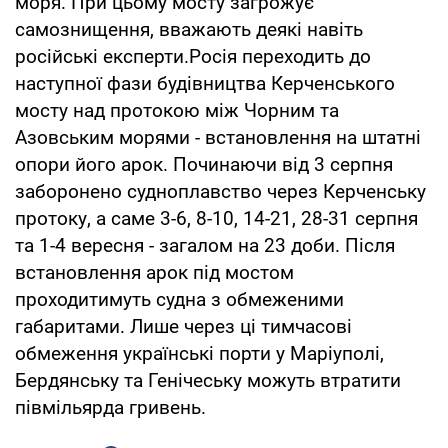
моря. При цьому мосту загрожує
самознищення, вважають деякі навіть
російські експерти.Росія переходить до
наступної фази будівництва Керченського
мосту над протокою між Чорним та
Азовським морями - встановлення на штатні
опори його арок. Починаючи від 3 серпня
заборонено судноплавство через Керченську
протоку, а саме 3-6, 8-10, 14-21, 28-31 серпня
та 1-4 вересня - загалом на 23 доби. Після
встановлення арок під мостом
проходитимуть судна з обмеженими
габаритами. Лише через ці тимчасові
обмеження українські порти у Маріуполі,
Бердянську та Генічеську можуть втратити
півмільярда гривень.