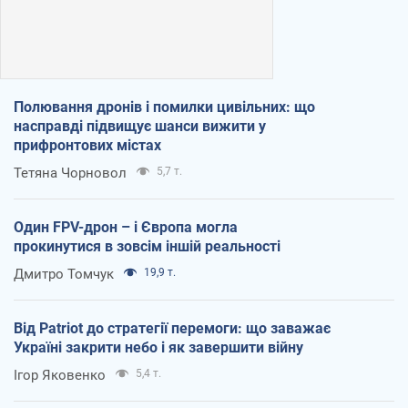
Полювання дронів і помилки цивільних: що
насправді підвищує шанси вижити у
прифронтових містах
Тетяна Чорновол
5,7 т.
Один FPV-дрон – і Європа могла
прокинутися в зовсім іншій реальності
Дмитро Томчук
19,9 т.
Від Patriot до стратегії перемоги: що заважає
Україні закрити небо і як завершити війну
Ігор Яковенко
5,4 т.