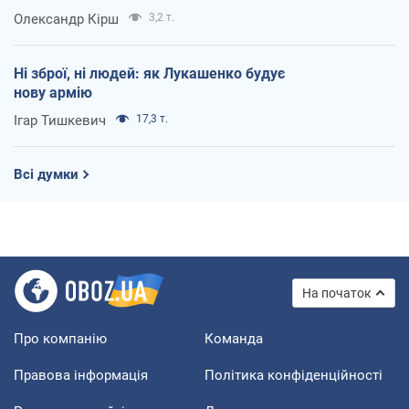
Олександр Кірш
3,2 т.
Ні зброї, ні людей: як Лукашенко будує
нову армію
Ігар Тишкевич
17,3 т.
Всі думки
На початок
Про компанію
Команда
Правова інформація
Політика конфіденційності