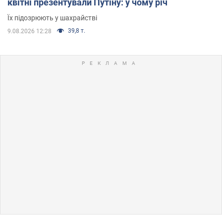
квітні презентували Путіну: у чому річ
Їх підозрюють у шахрайстві
39,8 т.
9.08.2026 12:28