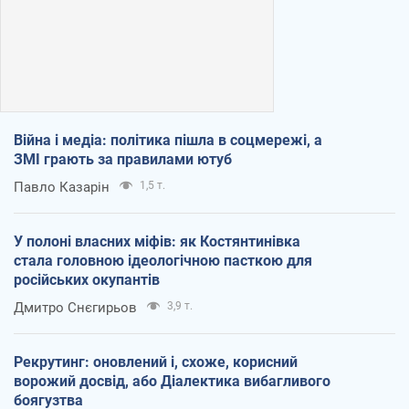
Війна і медіа: політика пішла в соцмережі, а
ЗМІ грають за правилами ютуб
Павло Казарін
1,5 т.
У полоні власних міфів: як Костянтинівка
стала головною ідеологічною пасткою для
російських окупантів
Дмитро Снєгирьов
3,9 т.
Рекрутинг: оновлений і, схоже, корисний
ворожий досвід, або Діалектика вибагливого
боягузтва