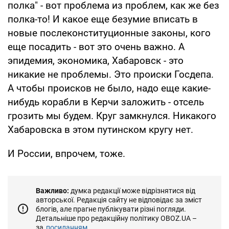
полка" - вот проблема из проблем, как же без
полка-то! И какое еще безумие вписать в
новые послеконституционные законы, кого
еще посадить - вот это очень важно. А
эпидемия, экономика, Хабаровск - это
никакие не проблемы. Это происки Госдепа.
А чтобы происков не было, надо еще какие-
нибудь корабли в Керчи заложить - отсель
грозить мы будем. Круг замкнулся. Никакого
Хабаровска в этом путинском кругу нет.
И России, впрочем, тоже.
Важливо:
думка редакції може відрізнятися від
авторської. Редакція сайту не відповідає за зміст
блогів, але прагне публікувати різні погляди.
Детальніше про редакційну політику OBOZ.UA –
за
посиланням...