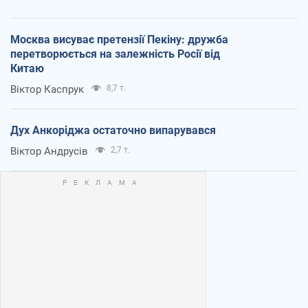
Москва висуває претензії Пекіну: дружба
перетворюється на залежність Росії від
Китаю
Віктор Каспрук
8,7 т.
Дух Анкоріджа остаточно випарувався
Віктор Андрусів
2,7 т.