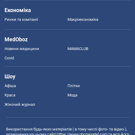
Економіка
Ринки та компанії
Макроекономіка
MedOboz
Новини медицини
MAMACLUB
Covid
Шоу
Афіша
Плітки
Краса
Мода
Жіночий журнал
Використання будь-яких матеріалів ( в тому числі фото- та відео-),
розміщених на цьому сайті
https://www.obozrevatel.com
та всіх його