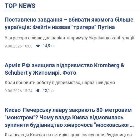
TOP NEWS
Поставлено завдання – вбивати якомога більше
українців: Фейгін назвав "тригери" Путіна
У агресора є лише два варіанти примусу України до капітуляції
14,5 т.
9.08.2026 16:00
Армія РФ знищила підприємство Kromberg &
Schubert у Житомирі. Фото
Коли поновить роботу підприємство, наразі невідомо
12,1 т.
9.08.2026 15:24
Києво-Печерську лавру закриють 80-метровим
"монстром"? Чому влада Києва відмовилась
зупиняти будівництво хмарочоса "московського
вірянина"
Яка реакція Кличка на петицію щодо скасування будівництва