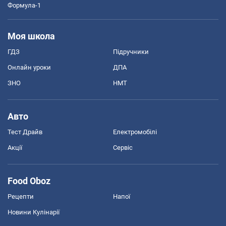
Формула-1
Моя школа
ГДЗ
Підручники
Онлайн уроки
ДПА
ЗНО
НМТ
Авто
Тест Драйв
Електромобілі
Акції
Сервіс
Food Oboz
Рецепти
Напої
Новини Кулінарії