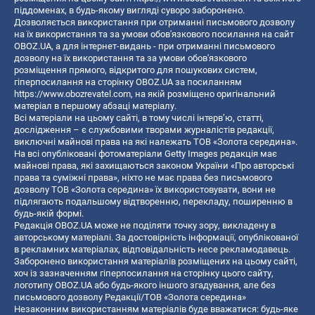
піддоменах, в будь-якому вигляді суворо заборонено.
Дозволяється використання при отриманні письмового дозволу
на їх використання та за умови обов'язкового посилання на сайт
OBOZ.UA, а для інтернет-видань - при отриманні письмового
дозволу на їх використання та за умови обов'язкового
розміщення прямого, відкритого для пошукових систем,
гіперпосилання на сторінку OBOZ.UA за посиланням
https://www.obozrevatel.com
, на якій розміщено оригінальний
матеріал в першому абзаці матеріалу.
Всі матеріали на цьому сайті, в тому числі інтерв’ю, статті,
дослідження – є службовими творами журналістів редакції,
виключні майнові права на які належать ТОВ «Золота середина».
На всі опубліковані фотоматеріали Getty Images редакція має
майнові права, які захищаються законом України «Про авторські
права та суміжні права», ніхто не має права без письмового
дозволу ТОВ «Золота середина» їх використовувати, вони не
підлягають подальшому відтворенню, перекладу, поширенню в
будь-якій формі.
Редакція OBOZ.UA може не поділяти точку зору, викладену в
авторському матеріалі. За достовірність інформації, опублікованої
в рекламних матеріалах, відповідальність несе рекламодавець.
Заборонено використання матеріалів розміщених на цьому сайті,
хоч із зазначенням гіперпосилання на сторінку цього сайту,
логотипу OBOZ.UA або будь-якого іншого згадування, але без
письмового дозволу Редакції/ТОВ «Золота середина»
Незаконним використанням матеріалів буде вважатися: будь-яке