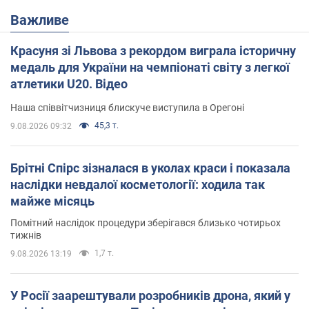
Важливе
Красуня зі Львова з рекордом виграла історичну
медаль для України на чемпіонаті світу з легкої
атлетики U20. Відео
Наша співвітчизниця блискуче виступила в Орегоні
45,3 т.
9.08.2026 09:32
Брітні Спірс зізналася в уколах краси і показала
наслідки невдалої косметології: ходила так
майже місяць
Помітний наслідок процедури зберігався близько чотирьох
тижнів
1,7 т.
9.08.2026 13:19
У Росії заарештували розробників дрона, який у