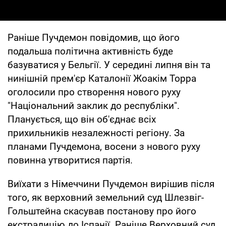
Раніше Пучдемон повідомив, що його
подальша політична активність буде
базуватися у Бельгії. У середині липня він та
нинішній прем'єр Каталонії Жоакім Торра
оголосили про створення нового руху
"Національний заклик до республіки".
Планується, що він об'єднає всіх
прихильників незалежності регіону. За
планами Пучдемона, восени з нового руху
повинна утворитися партія.
Виїхати з Німеччини Пучдемон вирішив після
того, як верховний земельний суд Шлезвіг-
Гольштейна скасував постанову про його
екстрадицію до Іспанії. Раніше Верховний суд