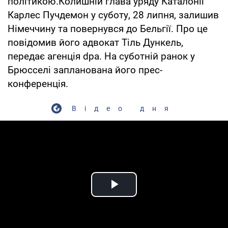
політикою.Колишній глава уряду Каталонії
Карлес Пучдемон у суботу, 28 липня, залишив
Німеччину та повернувся до Бельгії. Про це
повідомив його адвокат Тіль Дункель,
передає агенція dpa. На суботній ранок у
Брюсселі запланована його прес-
конференція.
Відео дня
Play Video