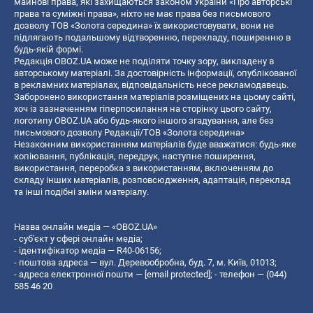
майнові права, які захищаються законом України «Про авторські
права та суміжні права», ніхто не має права без письмового
дозволу ТОВ «Золота середина» їх використовувати, вони не
підлягають подальшому відтворенню, перекладу, поширенню в
будь-якій формі.
Редакція OBOZ.UA може не поділяти точку зору, викладену в
авторському матеріалі. За достовірність інформації, опублікованої
в рекламних матеріалах, відповідальність несе рекламодавець.
Заборонено використання матеріалів розміщених на цьому сайті,
хоч із зазначенням гіперпосилання на сторінку цього сайту,
логотипу OBOZ.UA або будь-якого іншого згадування, але без
письмового дозволу Редакції/ТОВ «Золота середина»
Незаконним використанням матеріалів буде вважатися: будь-яке
копiювання, публiкацiя, передрук, наступне поширення,
використання, переробка з використанням, включенням до
складу інших матеріалів, розповсюдження, адаптація, переклад
та інші подібні зміни матеріалу.
Назва онлайн медіа — «OBOZ.UA»
- суб'єкт у сфері онлайн медіа;
- ідентифікатор медіа — R40-06156;
- поштова адреса — вул. Деревообробна, буд. 7, м. Київ, 01013;
- адреса електронної пошти —
[email protected]
; - телефон — (044)
585 46 20