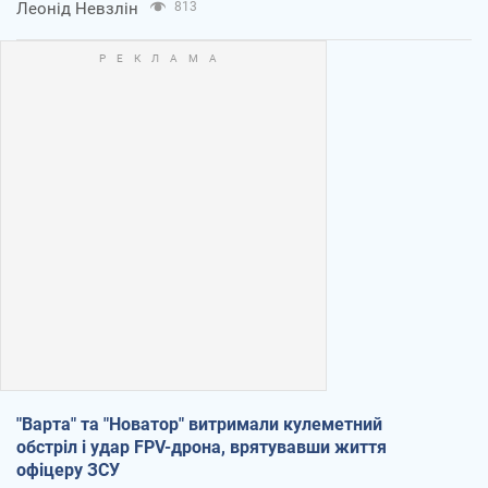
Леонід Невзлін
813
"Варта" та "Новатор" витримали кулеметний
обстріл і удар FPV-дрона, врятувавши життя
офіцеру ЗСУ