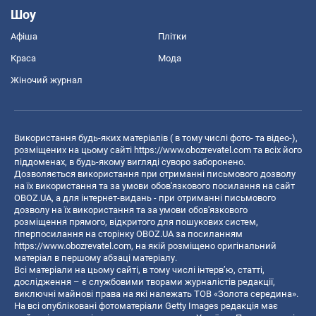
Шоу
Афіша
Плітки
Краса
Мода
Жіночий журнал
Використання будь-яких матеріалів ( в тому числі фото- та відео-),
розміщених на цьому сайті
https://www.obozrevatel.com
та всіх його
піддоменах, в будь-якому вигляді суворо заборонено.
Дозволяється використання при отриманні письмового дозволу
на їх використання та за умови обов'язкового посилання на сайт
OBOZ.UA, а для інтернет-видань - при отриманні письмового
дозволу на їх використання та за умови обов'язкового
розміщення прямого, відкритого для пошукових систем,
гіперпосилання на сторінку OBOZ.UA за посиланням
https://www.obozrevatel.com
, на якій розміщено оригінальний
матеріал в першому абзаці матеріалу.
Всі матеріали на цьому сайті, в тому числі інтерв’ю, статті,
дослідження – є службовими творами журналістів редакції,
виключні майнові права на які належать ТОВ «Золота середина».
На всі опубліковані фотоматеріали Getty Images редакція має