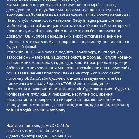
Всі матеріали на цьому сайті, в тому числі інтерв’ю, статті,
дослідження – є службовими творами журналістів редакції,
виключні майнові права на які належать ТОВ «Золота середина».
На всі опубліковані фотоматеріали Getty Images редакція має
майнові права, які захищаються законом України «Про авторські
права та суміжні права», ніхто не має права без письмового
дозволу ТОВ «Золота середина» їх використовувати, вони не
підлягають подальшому відтворенню, перекладу, поширенню в
будь-якій формі.
Редакція OBOZ.UA може не поділяти точку зору, викладену в
авторському матеріалі. За достовірність інформації, опублікованої
в рекламних матеріалах, відповідальність несе рекламодавець.
Заборонено використання матеріалів розміщених на цьому сайті,
хоч із зазначенням гіперпосилання на сторінку цього сайту,
логотипу OBOZ.UA або будь-якого іншого згадування, але без
письмового дозволу Редакції/ТОВ «Золота середина»
Незаконним використанням матеріалів буде вважатися: будь-яке
копiювання, публiкацiя, передрук, наступне поширення,
використання, переробка з використанням, включенням до
складу інших матеріалів, розповсюдження, адаптація, переклад
та інші подібні зміни матеріалу.
Назва онлайн медіа — «OBOZ.UA»
- суб'єкт у сфері онлайн медіа;
- ідентифікатор медіа — R40-06156;