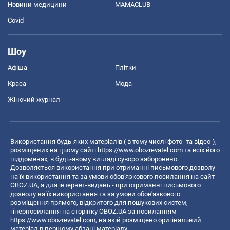
Новини медицини
MAMACLUB
Covid
Шоу
Афіша
Плітки
Краса
Мода
Жіночий журнал
Використання будь-яких матеріалів ( в тому числі фото- та відео-),
розміщених на цьому сайті
https://www.obozrevatel.com
та всіх його
піддоменах, в будь-якому вигляді суворо заборонено.
Дозволяється використання при отриманні письмового дозволу
на їх використання та за умови обов'язкового посилання на сайт
OBOZ.UA, а для інтернет-видань - при отриманні письмового
дозволу на їх використання та за умови обов'язкового
розміщення прямого, відкритого для пошукових систем,
гіперпосилання на сторінку OBOZ.UA за посиланням
https://www.obozrevatel.com
, на якій розміщено оригінальний
матеріал в першому абзаці матеріалу.