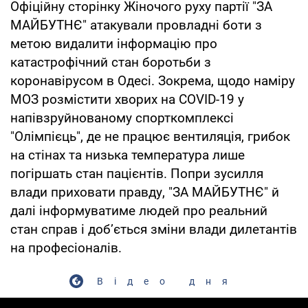
Офіційну сторінку Жіночого руху партії "ЗА
МАЙБУТНЄ" атакували провладні боти з
метою видалити інформацію про
катастрофічний стан боротьби з
коронавірусом в Одесі. Зокрема, щодо наміру
МОЗ розмістити хворих на COVID-19 у
напівзруйнованому спорткомплексі
"Олімпієць", де не працює вентиляція, грибок
на стінах та низька температура лише
погіршать стан пацієнтів. Попри зусилля
влади приховати правду, "ЗА МАЙБУТНЄ" й
далі інформуватиме людей про реальний
стан справ і доб’ється зміни влади дилетантів
на професіоналів.
Відео дня