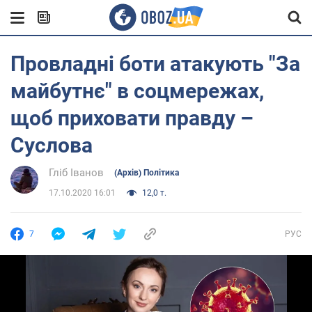
Провладні боти атакують "За
майбутнє" в соцмережах,
щоб приховати правду –​​​​​​​
Суслова
Гліб Іванов
(Архів) Політика
17.10.2020 16:01
12,0 т.
7
РУС