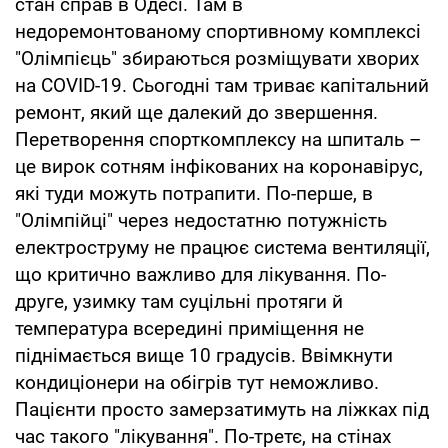
стан справ в Одесі. Там в
недоремонтованому спортивному комплексі
"Олімпієць" збираються розміщувати хворих
на COVID-19. Сьогодні там триває капітальний
ремонт, який ще далекий до звершення.
Перетворення спорткомплексу на шпиталь –
це вирок сотням інфікованих на коронавірус,
які туди можуть потрапити. По-перше, в
"Олімпійці" через недостатню потужність
електроструму не працює система вентиляції,
що критично важливо для лікування. По-
друге, узимку там суцільні протяги й
температура всередині приміщення не
піднімається вище 10 градусів. Ввімкнути
кондиціонери на обігрів тут неможливо.
Пацієнти просто замерзатимуть на ліжках під
час такого "лікування". По-третє, на стінах