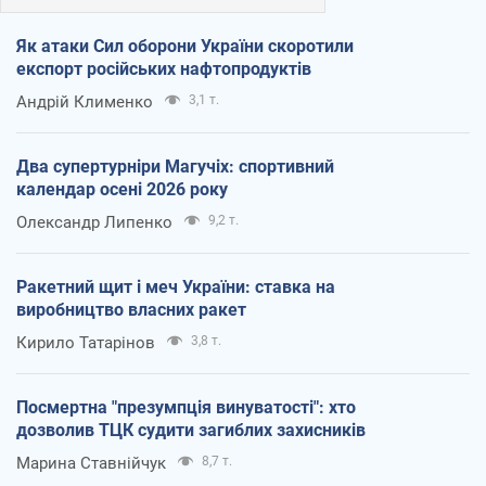
Як атаки Сил оборони України скоротили
експорт російських нафтопродуктів
Андрій Клименко
3,1 т.
Два супертурніри Магучіх: спортивний
календар осені 2026 року
Олександр Липенко
9,2 т.
Ракетний щит і меч України: ставка на
виробництво власних ракет
Кирило Татарінов
3,8 т.
Посмертна "презумпція винуватості": хто
дозволив ТЦК судити загиблих захисників
Марина Ставнійчук
8,7 т.