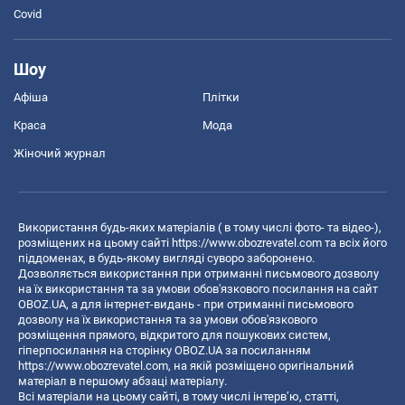
Covid
Шоу
Афіша
Плітки
Краса
Мода
Жіночий журнал
Використання будь-яких матеріалів ( в тому числі фото- та відео-),
розміщених на цьому сайті
https://www.obozrevatel.com
та всіх його
піддоменах, в будь-якому вигляді суворо заборонено.
Дозволяється використання при отриманні письмового дозволу
на їх використання та за умови обов'язкового посилання на сайт
OBOZ.UA, а для інтернет-видань - при отриманні письмового
дозволу на їх використання та за умови обов'язкового
розміщення прямого, відкритого для пошукових систем,
гіперпосилання на сторінку OBOZ.UA за посиланням
https://www.obozrevatel.com
, на якій розміщено оригінальний
матеріал в першому абзаці матеріалу.
Всі матеріали на цьому сайті, в тому числі інтерв’ю, статті,