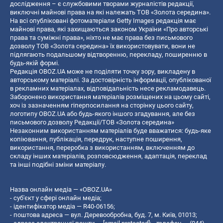
дослідження – є службовими творами журналістів редакції,
виключні майнові права на які належать ТОВ «Золота середина».
На всі опубліковані фотоматеріали Getty Images редакція має
майнові права, які захищаються законом України «Про авторські
права та суміжні права», ніхто не має права без письмового
дозволу ТОВ «Золота середина» їх використовувати, вони не
підлягають подальшому відтворенню, перекладу, поширенню в
будь-якій формі.
Редакція OBOZ.UA може не поділяти точку зору, викладену в
авторському матеріалі. За достовірність інформації, опублікованої
в рекламних матеріалах, відповідальність несе рекламодавець.
Заборонено використання матеріалів розміщених на цьому сайті,
хоч із зазначенням гіперпосилання на сторінку цього сайту,
логотипу OBOZ.UA або будь-якого іншого згадування, але без
письмового дозволу Редакції/ТОВ «Золота середина»
Незаконним використанням матеріалів буде вважатися: будь-яке
копiювання, публiкацiя, передрук, наступне поширення,
використання, переробка з використанням, включенням до
складу інших матеріалів, розповсюдження, адаптація, переклад
та інші подібні зміни матеріалу.
Назва онлайн медіа — «OBOZ.UA»
- суб'єкт у сфері онлайн медіа;
- ідентифікатор медіа — R40-06156;
- поштова адреса — вул. Деревообробна, буд. 7, м. Київ, 01013;