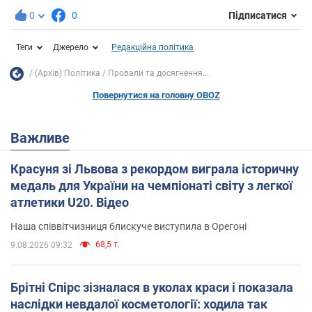
0
0
Підписатися
Теги
Джерело
Редакційна політика
(Архів) Політика
Провали та досягнення...
Повернутися на головну OBOZ
Важливе
Красуня зі Львова з рекордом виграла історичну
медаль для України на чемпіонаті світу з легкої
атлетики U20. Відео
Наша співвітчизниця блискуче виступила в Орегоні
68,5 т.
9.08.2026 09:32
Брітні Спірс зізналася в уколах краси і показала
наслідки невдалої косметології: ходила так