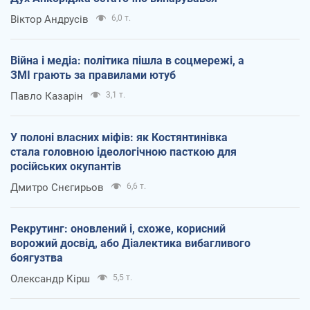
Віктор Андрусів
6,0 т.
Війна і медіа: політика пішла в соцмережі, а
ЗМІ грають за правилами ютуб
Павло Казарін
3,1 т.
У полоні власних міфів: як Костянтинівка
стала головною ідеологічною пасткою для
російських окупантів
Дмитро Снєгирьов
6,6 т.
Рекрутинг: оновлений і, схоже, корисний
ворожий досвід, або Діалектика вибагливого
боягузтва
Олександр Кірш
5,5 т.