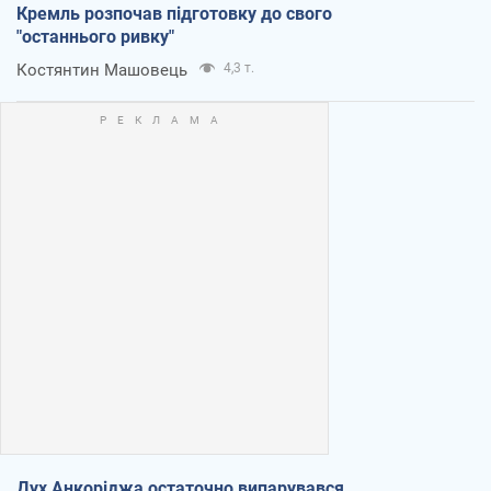
Кремль розпочав підготовку до свого
"останнього ривку"
Костянтин Машовець
4,3 т.
Дух Анкоріджа остаточно випарувався