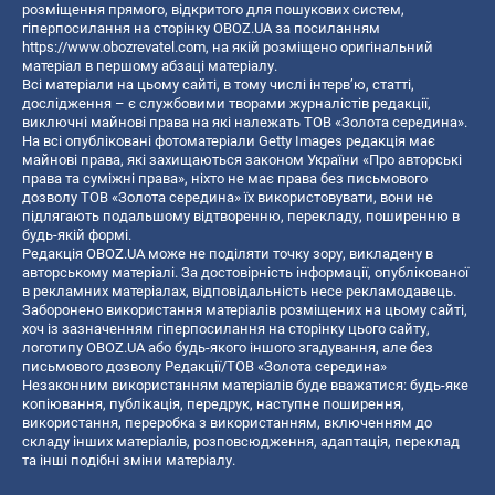
розміщення прямого, відкритого для пошукових систем,
гіперпосилання на сторінку OBOZ.UA за посиланням
https://www.obozrevatel.com
, на якій розміщено оригінальний
матеріал в першому абзаці матеріалу.
Всі матеріали на цьому сайті, в тому числі інтерв’ю, статті,
дослідження – є службовими творами журналістів редакції,
виключні майнові права на які належать ТОВ «Золота середина».
На всі опубліковані фотоматеріали Getty Images редакція має
майнові права, які захищаються законом України «Про авторські
права та суміжні права», ніхто не має права без письмового
дозволу ТОВ «Золота середина» їх використовувати, вони не
підлягають подальшому відтворенню, перекладу, поширенню в
будь-якій формі.
Редакція OBOZ.UA може не поділяти точку зору, викладену в
авторському матеріалі. За достовірність інформації, опублікованої
в рекламних матеріалах, відповідальність несе рекламодавець.
Заборонено використання матеріалів розміщених на цьому сайті,
хоч із зазначенням гіперпосилання на сторінку цього сайту,
логотипу OBOZ.UA або будь-якого іншого згадування, але без
письмового дозволу Редакції/ТОВ «Золота середина»
Незаконним використанням матеріалів буде вважатися: будь-яке
копiювання, публiкацiя, передрук, наступне поширення,
використання, переробка з використанням, включенням до
складу інших матеріалів, розповсюдження, адаптація, переклад
та інші подібні зміни матеріалу.