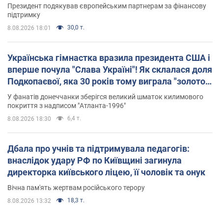
Президент подякував європейським партнерам за фінансову
підтримку
30,0 т.
8.08.2026 18:01
Українська гімнастка вразила президента США і
вперше почула "Слава Україні"! Як склалася доля
Подкопаєвої, яка 30 років тому виграла "золото"
Олімпіади
У фанатів донеччанки зберігся великий шматок килимового
покриття з надписом "Атланта-1996"
6,4 т.
8.08.2026 18:30
Дбала про учнів та підтримувала педагогів:
внаслідок удару РФ по Київщині загинула
директорка київського ліцею, її чоловік та онук
Вічна пам'ять жертвам російського терору
18,3 т.
8.08.2026 13:32