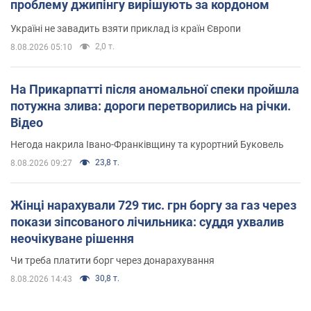
проблему джипінгу вирішують за кордоном
Україні не завадить взяти приклад із країн Європи
2,0 т.
8.08.2026 05:10
На Прикарпатті після аномальної спеки пройшла
потужна злива: дороги перетворились на річки.
Відео
Негода накрила Івано-Франківщину та курортний Буковель
23,8 т.
8.08.2026 09:27
Жінці нарахували 729 тис. грн боргу за газ через
покази зіпсованого лічильника: суддя ухвалив
неочікуване рішення
Чи треба платити борг через донарахування
30,8 т.
8.08.2026 14:43