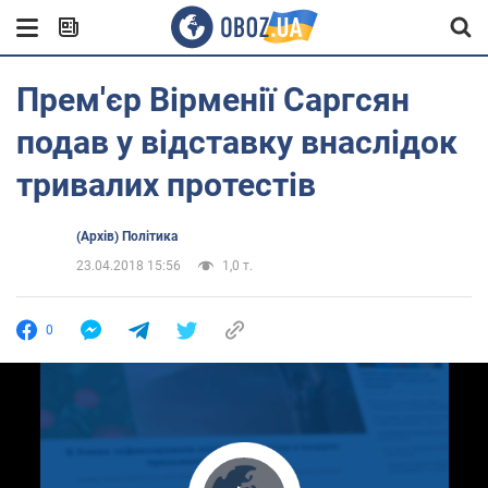
Прем'єр Вірменії Саргсян
подав у відставку внаслідок
тривалих протестів
(Архів) Політика
23.04.2018 15:56
1,0 т.
0