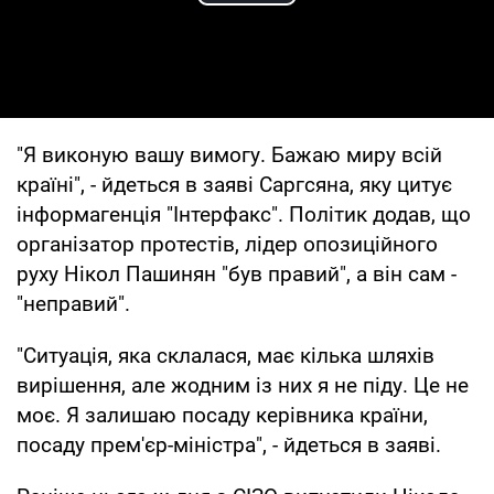
Play Video
"Я виконую вашу вимогу. Бажаю миру всій
країні", - йдеться в заяві Саргсяна, яку цитує
інформагенція "Інтерфакс". Політик додав, що
організатор протестів, лідер опозиційного
руху Нікол Пашинян "був правий", а він сам -
"неправий".
"Ситуація, яка склалася, має кілька шляхів
вирішення, але жодним із них я не піду. Це не
моє. Я залишаю посаду керівника країни,
посаду прем'єр-міністра", - йдеться в заяві.