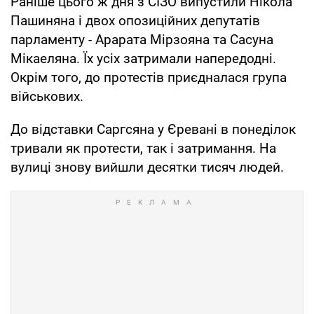
Раніше цього ж дня з СІЗО випустили Нікола
Пашиняна і двох опозиційних депутатів
парламенту - Арарата Мірзояна та Сасуна
Мікаеляна. Їх усіх затримали напередодні.
Окрім того, до протестів приєдналася група
військових.
До відставки Саргсяна у Єревані в понеділок
тривали як протести, так і затримання. На
вулиці знову вийшли десятки тисяч людей.