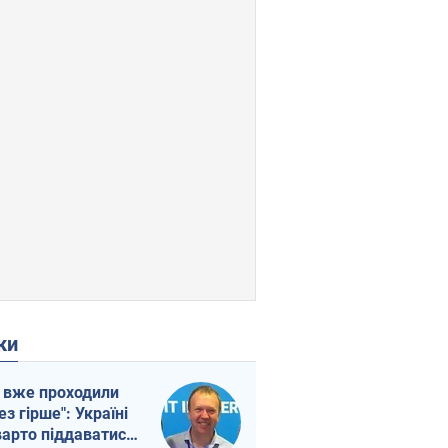
ки
 вже проходили
ез гірше": Україні
варто піддаватися