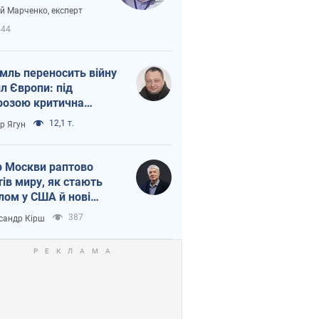
вірі через
ій Марченко, експерт
етний терор
444
мль переносить війну
ил Європи: під
розою критична
істика
12,1 т.
ор Ягун
 Москви раптово
тів миру, як стають
лом у США й нові
аїнські топ-рейтинги
387
сандр Кірш