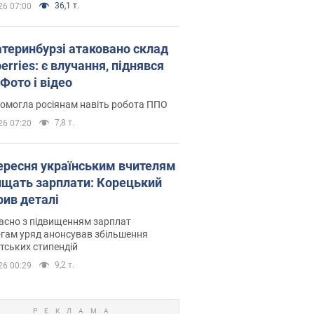
36,1 т.
26 07:00
атеринбурзі атаковано склад
erries: є влучання, піднявся
Фото і відео
омогла росіянам навіть робота ППО
7,8 т.
26 07:20
вересня українським вчителям
ищать зарплати: Корецький
рив деталі
асно з підвищенням зарплат
гам уряд анонсував збільшення
тських стипендій
9,2 т.
26 00:29