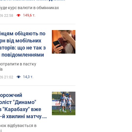
уде курс валюти в обмінниках
149,6 т.
26 22:58
їнцям обіцяють по
рн від мобільних
торів: що не так з
 повідомленнями
потрапити в пастку
їв
14,3 т.
26 21:02
орожчий
оліст "Динамо"
в "Карабаху" вже
-й хвилині матчу.
о
ок відбувається в
і