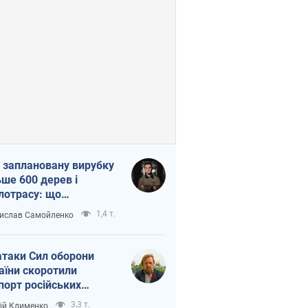
 заплановану вирубку
ьше 600 дерев і
лотрасу: що
бувається на Теремках
1,4 т.
ислав Самойленко
иєві
атаки Сил оборони
аїни скоротили
порт російських
топродуктів
3,3 т.
ій Клименко