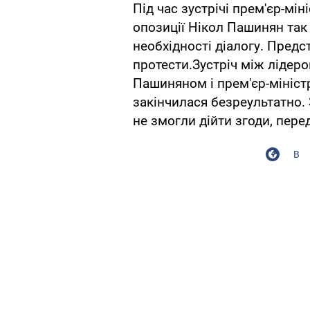
Під час зустрічі прем'єр-мін
опозиції Нікол Пашинян так 
необхідності діалогу. Предс
протести.Зустріч між лідеро
Пашиняном і прем'єр-мініс
закінчилася безреультатно. 
не змогли дійти згоди, пере
В