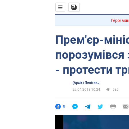
Герої вій
Прем'єр-мініс
порозумівся 
- протести т
(Архів) Політика
22.04.2018 10:24
585
0