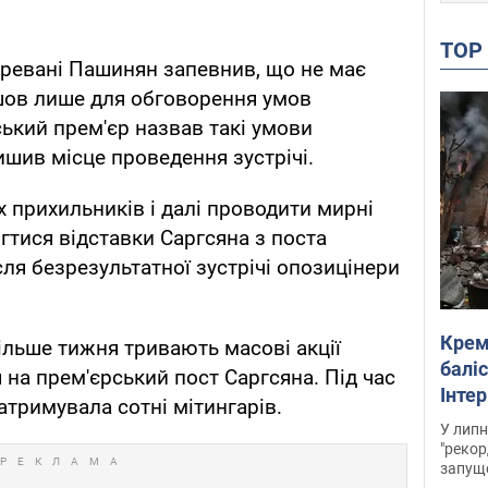
TO
 Єревані Пашинян запевнив, що не має
йшов лише для обговорення умов
ський прем'єр назвав такі умови
шив місце проведення зустрічі.
 прихильників і далі проводити мирні
гтися відставки Саргсяна з поста
ісля безрезультатної зустрічі опозицінери
Крем
більше тижня тривають масові акції
баліс
 на прем'єрський пост Саргсяна. Під час
Інте
затримувала сотні мітингарів.
У липн
"рекор
запуще