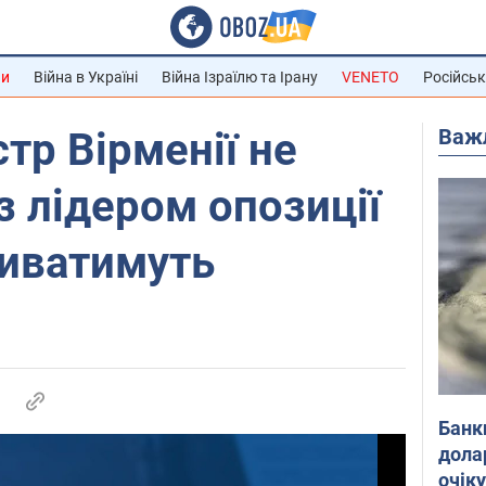
ни
Війна в Україні
Війна Ізраїлю та Ірану
VENETO
Російськ
Важ
тр Вірменії не
з лідером опозиції
риватимуть
Банк
дола
очік