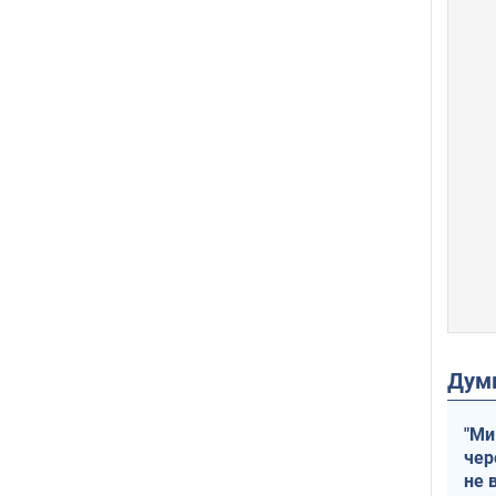
Дум
"Ми
чер
не 