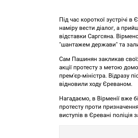
Під час короткої зустрічі в
наміру вести діалог, а при
відставки Саргсяна. Вірмен
"шантажем держави" та зали
Сам Пашинян закликав своїх
акції протесту з метою домо
прем'єр-міністра. Відразу п
відновили ходу Єреваном.
Нагадаємо, в Вірменії вже 
протесту проти призначення
виступів в Єревані поліція 