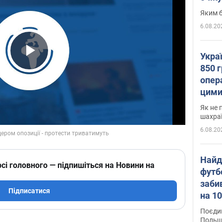
Яким б
6.08.20
Укра
Play Video
850 г
опера
цими
Як не 
шахра
6.08.20
Найд
сі головного — підпишіться на Новини на
футб
заби
Підписатися
на 10
Віде
Поєдин
Польщ