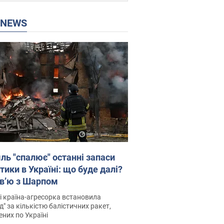
P NEWS
ль "спалює" останні запаси
тики в Україні: що буде далі?
рв’ю з Шарпом
і країна-агресорка встановила
д" за кількістю балістичних ракет,
них по Україні