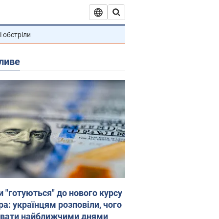
і обстріли
ливе
и "готуються" до нового курсу
ра: українцям розповіли, чого
увати найближчими днями