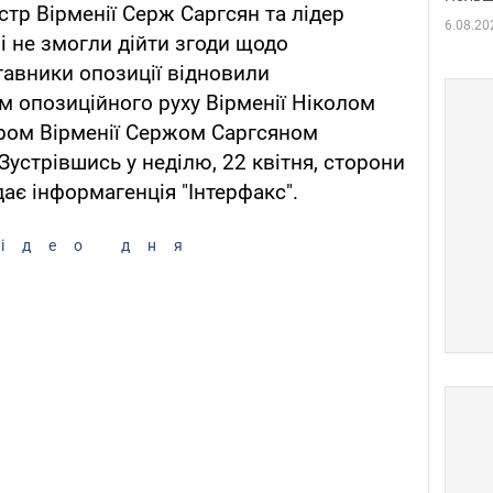
істр Вірменії Серж Саргсян та лідер
6.08.20
і не змогли дійти згоди щодо
тавники опозиції відновили
м опозиційного руху Вірменії Ніколом
тром Вірменії Сержом Саргсяном
Зустрівшись у неділю, 22 квітня, сторони
дає інформагенція "Інтерфакс".
ідео дня