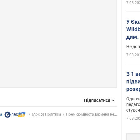
7.08.20
У Єк
Wildb
дим. 
Не доп
7.08.20
З 1 
підв
розк
Одноч
Підписатися
педаго
студен
ка
(Архів) Політика
Прем'єр-міністр Вірменії не...
7.08.20