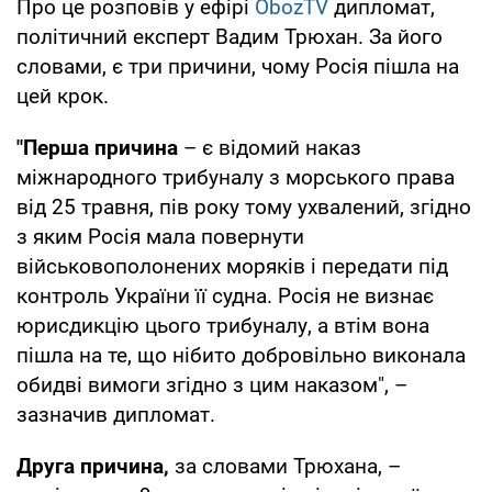
Про це розповів у ефірі
ObozTV
дипломат,
політичний експерт Вадим Трюхан. За його
словами, є три причини, чому Росія пішла на
цей крок.
"Перша
причина
– є відомий наказ
міжнародного трибуналу з морського права
від 25 травня, пів року тому ухвалений, згідно
з яким Росія мала повернути
військовополонених моряків і передати під
контроль України її судна. Росія не визнає
юрисдикцію цього трибуналу, а втім вона
пішла на те, що нібито добровільно виконала
обидві вимоги згідно з цим наказом", –
зазначив дипломат.
Друга причина,
за словами Трюхана, –