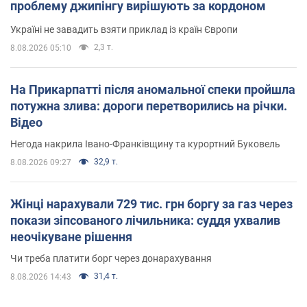
проблему джипінгу вирішують за кордоном
Україні не завадить взяти приклад із країн Європи
2,3 т.
8.08.2026 05:10
На Прикарпатті після аномальної спеки пройшла
потужна злива: дороги перетворились на річки.
Відео
Негода накрила Івано-Франківщину та курортний Буковель
32,9 т.
8.08.2026 09:27
Жінці нарахували 729 тис. грн боргу за газ через
покази зіпсованого лічильника: суддя ухвалив
неочікуване рішення
Чи треба платити борг через донарахування
31,4 т.
8.08.2026 14:43