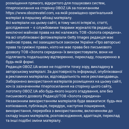
розміщення прямого, відкритого для пошукових систем,
гіперпосилання на сторінку OBOZ.UA за посиланням
https://www.obozrevatel.com
, на якій розміщено оригінальний
матеріал в першому абзаці матеріалу.
Всі матеріали на цьому сайті, в тому числі інтерв’ю, статті,
дослідження – є службовими творами журналістів редакції,
виключні майнові права на які належать ТОВ «Золота середина».
На всі опубліковані фотоматеріали Getty Images редакція має
майнові права, які захищаються законом України «Про авторські
права та суміжні права», ніхто не має права без письмового
дозволу ТОВ «Золота середина» їх використовувати, вони не
підлягають подальшому відтворенню, перекладу, поширенню в
будь-якій формі.
Редакція OBOZ.UA може не поділяти точку зору, викладену в
авторському матеріалі. За достовірність інформації, опублікованої
в рекламних матеріалах, відповідальність несе рекламодавець.
Заборонено використання матеріалів розміщених на цьому сайті,
хоч із зазначенням гіперпосилання на сторінку цього сайту,
логотипу OBOZ.UA або будь-якого іншого згадування, але без
письмового дозволу Редакції/ТОВ «Золота середина»
Незаконним використанням матеріалів буде вважатися: будь-яке
копiювання, публiкацiя, передрук, наступне поширення,
використання, переробка з використанням, включенням до
складу інших матеріалів, розповсюдження, адаптація, переклад
та інші подібні зміни матеріалу.