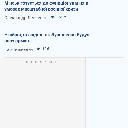
Мінськ готується до функціонування в
умовах масштабної воєнної кризи
Олександр Левченко
15,9 т.
Ні зброї, ні людей: як Лукашенко будує
нову армію
Ігар Тишкевич
13,6 т.