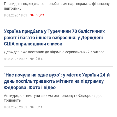
Президент подякував європейським партнерам за фінансову
підтримку
66,2 т.
8.08.2026 18:01
Україна придбала у Туреччини 70 балістичних
ракет і багато іншого озброєння: у Держдепі
США оприлюднили список
Держдеп вже поставив до відома американський Конгрес
9,0 т.
8.08.2026 20:37
"Нас почули на одне вухо": у містах України 24-й
день поспіль тривають мітинги на підтримку
Федорова. Фото і відео
Антиурядові виступи з вимогою повернути Федорова досі
тривають
3,2 т.
8.08.2026 20:51