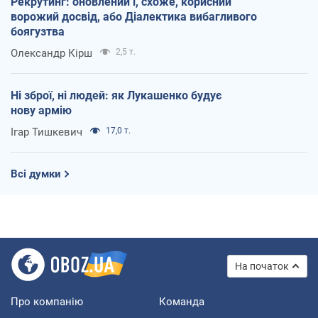
Рекрутинг: оновлений і, схоже, корисний
ворожий досвід, або Діалектика вибагливого
боягузтва
Олександр Кірш
2,5 т.
Ні зброї, ні людей: як Лукашенко будує
нову армію
Ігар Тишкевич
17,0 т.
Всі думки
На початок
Про компанію
Команда