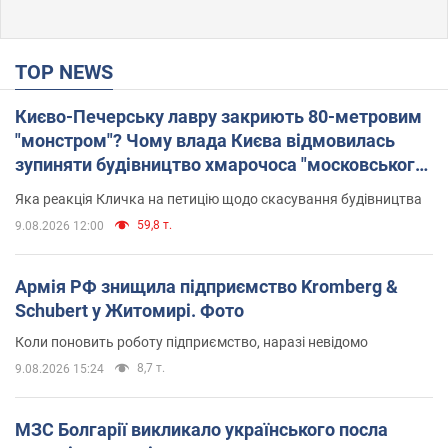
TOP NEWS
Києво-Печерську лавру закриють 80-метровим
"монстром"? Чому влада Києва відмовилась
зупиняти будівництво хмарочоса "московського
вірянина"
Яка реакція Кличка на петицію щодо скасування будівництва
59,8 т.
9.08.2026 12:00
Армія РФ знищила підприємство Kromberg &
Schubert у Житомирі. Фото
Коли поновить роботу підприємство, наразі невідомо
8,7 т.
9.08.2026 15:24
МЗС Болгарії викликало українського посла