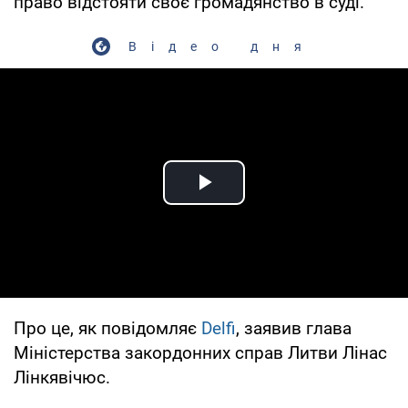
право відстояти своє громадянство в суді.
Відео дня
Play Video
Про це, як повідомляє
Delfi
, заявив глава
Міністерства закордонних справ Литви Лінас
Лінкявічюс.