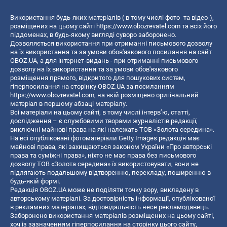
Використання будь-яких матеріалів ( в тому числі фото- та відео-),
розміщених на цьому сайті
https://www.obozrevatel.com
та всіх його
піддоменах, в будь-якому вигляді суворо заборонено.
Дозволяється використання при отриманні письмового дозволу
на їх використання та за умови обов'язкового посилання на сайт
OBOZ.UA, а для інтернет-видань - при отриманні письмового
дозволу на їх використання та за умови обов'язкового
розміщення прямого, відкритого для пошукових систем,
гіперпосилання на сторінку OBOZ.UA за посиланням
https://www.obozrevatel.com
, на якій розміщено оригінальний
матеріал в першому абзаці матеріалу.
Всі матеріали на цьому сайті, в тому числі інтерв’ю, статті,
дослідження – є службовими творами журналістів редакції,
виключні майнові права на які належать ТОВ «Золота середина».
На всі опубліковані фотоматеріали Getty Images редакція має
майнові права, які захищаються законом України «Про авторські
права та суміжні права», ніхто не має права без письмового
дозволу ТОВ «Золота середина» їх використовувати, вони не
підлягають подальшому відтворенню, перекладу, поширенню в
будь-якій формі.
Редакція OBOZ.UA може не поділяти точку зору, викладену в
авторському матеріалі. За достовірність інформації, опублікованої
в рекламних матеріалах, відповідальність несе рекламодавець.
Заборонено використання матеріалів розміщених на цьому сайті,
хоч із зазначенням гіперпосилання на сторінку цього сайту,