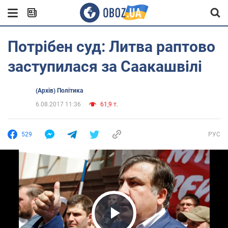
Потрібен суд: Литва раптово
заступилася за Саакашвілі
(Архів) Політика
6.08.2017 11:36
61,9 т.
529
РУС