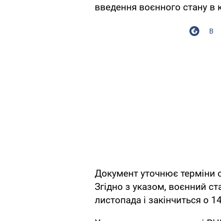
введення воєнного стану в к
В
Документ уточнює терміни ос
Згідно з указом, воєнний ста
листопада і закінчиться о 14