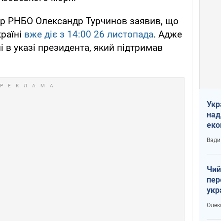
ар РНБО Олександр Турчинов заявив, що
країні
вже діє з 14:00 26 листопада
. Адже
ні в указі президента, який підтримав
Укр
над
еко
сві
Вади
Чий
пер
укр
чин
Олек
наз