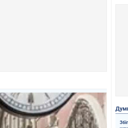
Дум
Збі