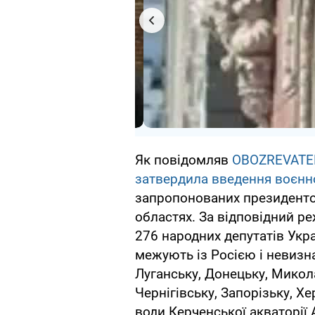
Як повідомляв
OBOZREVATE
затвердила введення воєнн
запропонованих президент
областях. За відповідний ре
276 народних депутатів Укра
межують із Росією і невизн
Луганську, Донецьку, Микола
Чернігівську, Запорізьку, Х
води Керченської акваторії