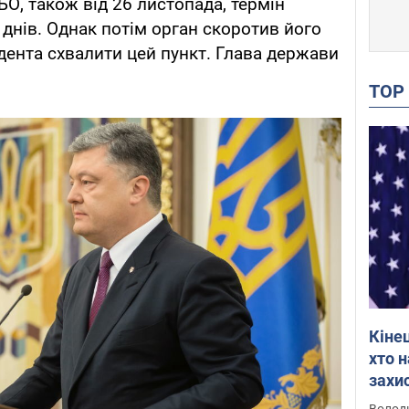
О, також від 26 листопада, термін
 днів. Однак потім орган скоротив його
идента схвалити цей пункт. Глава держави
TO
Кіне
хто 
захис
Інте
Володи