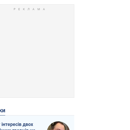
ки
г інтересів двох