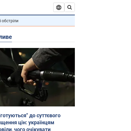
і обстріли
ливе
"готуються" до суттєвого
ищення цін: українцям
віли, чого очікувати