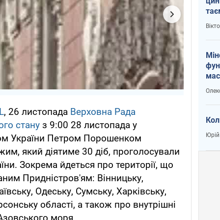
цин
тає
і Пу
Вікт
Мін
фун
мас
Олек
L
, 26 листопада
Верховна Рада
Кол
ого стану
з 9:00 28 листопада у
Юрій
ом України Петром Порошенком
жим, який діятиме 30 діб, проголосували
їни. Зокрема йдеться про території, що
аним Придністров'ям: Вінницьку,
ївську, Одеську, Сумську, Харківську,
ерсонську області, а також про внутрішні
 Азовського моря.