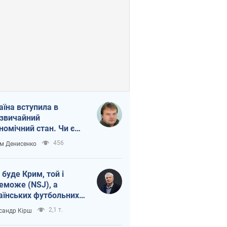
аїна вступила в
звичайний
номічний стан. Чи є
тло вкінці тунелю?
456
м Денисенко
 буде Крим, той і
еможе (NSJ), а
аїнських футбольних
овників можуть
2,1 т.
сандр Кірш
вати вбивцями