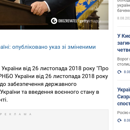
україн
баченн
у боро
8.08.20
У Киє
заги
аїні: опубліковано указ зі зміненими
четв
Ворог 
столиц
 України від 26 листопада 2018 року "Про
8.0
РНБО України від 26 листопада 2018 року
одо забезпечення державного
Украї
 України та введення воєнного стану в
Сизра
нті.
спос
уста
Росію 
розкр
8.0