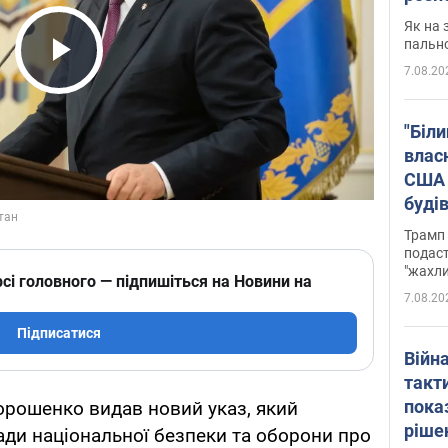
Як на 
пальн
7.08.20
Play Video
"Біли
влас
США 
буді
зали
Трамп 
подаст
"жахли
сі головного — підпишіться на Новини на
7.08.20
Підписатися
Війн
такт
пока
орошенко видав новий указ, який
ріше
ади національної безпеки та оборони про