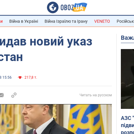
ни
Війна в Україні
Війна Ізраїлю та Ірану
VENETO
Російськ
Важ
идав новий указ
стан
8 15:56
217,8 т.
Читать на русском
АЗС 
підв
розпо