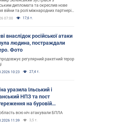
ським дипломата та окреслив нове
я війни та ролі міжнародних партнерів
тьбі з Росією
17,6 т.
26 07:00
ві внаслідок російської атаки
нула людина, постраждали
еро. Фото
продовжує регулярний ракетний терор
і
27,4 т.
8.2026 10:23
на уразила Ільський і
нський НПЗ та пост
тереження на буровій
новці "Сиваш": Генштаб
область всю ніч атакували БПЛА
ив деталі. Фото і відео
3,5 т.
8.2026 11:39