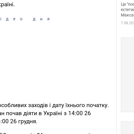
росі
раїні.
Це "по
Фото
естети
Макса
ідео дня
7.08.20
обливих заходів і дату їхнього початку.
н почав діяти в Україні з 14:00 26
:00 26 грудня.