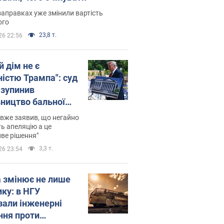
заправках уже змінили вартість
ого
23,8 т.
26 22:56
й дім не є
ністю Трампа": суд
зупинив
вництво бальної
 за $400 млн
вже заявив, що негайно
ь апеляцію а це
ве рішення"
3,3 т.
26 23:54
а змінює не лише
ику: в НГУ
зали інженерні
ння проти