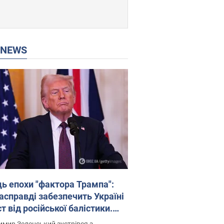
P NEWS
ць епохи "фактора Трампа":
насправді забезпечить Україні
т від російської балістики.
рв’ю з Безсмертним
мир Зеленський зустрівся з