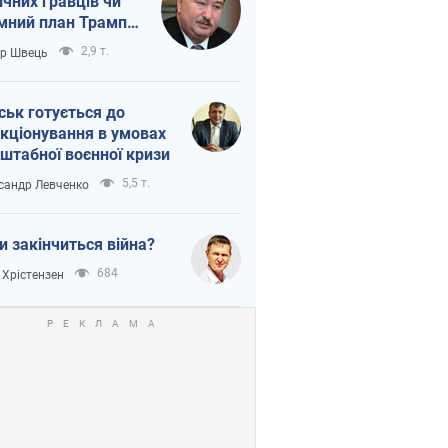
ічних гравців чи
мний план Трампа
тіна?
2,9 т.
ор Швець
ськ готується до
кціонування в умовах
штабної воєнної кризи
5,5 т.
сандр Левченко
и закінчиться війна?
684
 Хрістензен