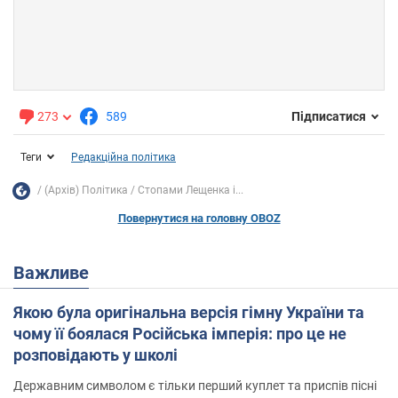
273
589
Підписатися
Теги
Редакційна політика
(Архів) Політика
Стопами Лещенка і...
Повернутися на головну OBOZ
Важливе
Якою була оригінальна версія гімну України та
чому її боялася Російська імперія: про це не
розповідають у школі
Державним символом є тільки перший куплет та приспів пісні