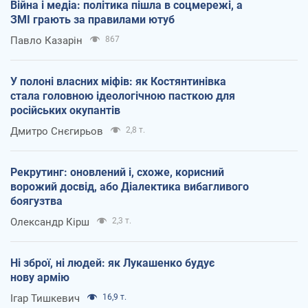
Війна і медіа: політика пішла в соцмережі, а
ЗМІ грають за правилами ютуб
Павло Казарін
867
У полоні власних міфів: як Костянтинівка
стала головною ідеологічною пасткою для
російських окупантів
Дмитро Снєгирьов
2,8 т.
Рекрутинг: оновлений і, схоже, корисний
ворожий досвід, або Діалектика вибагливого
боягузтва
Олександр Кірш
2,3 т.
Ні зброї, ні людей: як Лукашенко будує
нову армію
Ігар Тишкевич
16,9 т.