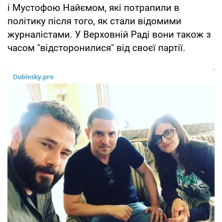
і Мустофою Найємом, які потрапили в
політику після того, як стали відомими
журналістами. У Верховній Раді вони також з
часом "відсторонилися" від своєї партії.