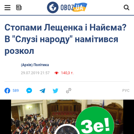
Стопами Лещенка і Найєма?
В "Слузі народу" намітився
розкол
(Архів) Політика
29.07.2019 21:57
140,3 т.
589
РУС