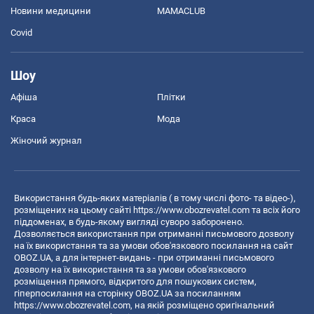
Новини медицини
MAMACLUB
Covid
Шоу
Афіша
Плітки
Краса
Мода
Жіночий журнал
Використання будь-яких матеріалів ( в тому числі фото- та відео-),
розміщених на цьому сайті
https://www.obozrevatel.com
та всіх його
піддоменах, в будь-якому вигляді суворо заборонено.
Дозволяється використання при отриманні письмового дозволу
на їх використання та за умови обов'язкового посилання на сайт
OBOZ.UA, а для інтернет-видань - при отриманні письмового
дозволу на їх використання та за умови обов'язкового
розміщення прямого, відкритого для пошукових систем,
гіперпосилання на сторінку OBOZ.UA за посиланням
https://www.obozrevatel.com
, на якій розміщено оригінальний