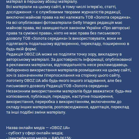
матеріал в першому абзаці матеріалу.
Всі матеріали на цьому сайті, в тому числі інтерв’ю, статті,
дослідження – є службовими творами журналістів редакції,
виключні майнові права на які належать ТОВ «Золота середина».
На всі опубліковані фотоматеріали Getty Images редакція має
майнові права, які захищаються законом України «Про авторські
права та суміжні права», ніхто не має права без письмового
дозволу ТОВ «Золота середина» їх використовувати, вони не
підлягають подальшому відтворенню, перекладу, поширенню в
будь-якій формі.
Редакція OBOZ.UA може не поділяти точку зору, викладену в
авторському матеріалі. За достовірність інформації, опублікованої
в рекламних матеріалах, відповідальність несе рекламодавець.
Заборонено використання матеріалів розміщених на цьому сайті,
хоч із зазначенням гіперпосилання на сторінку цього сайту,
логотипу OBOZ.UA або будь-якого іншого згадування, але без
письмового дозволу Редакції/ТОВ «Золота середина»
Незаконним використанням матеріалів буде вважатися: будь-яке
копiювання, публiкацiя, передрук, наступне поширення,
використання, переробка з використанням, включенням до
складу інших матеріалів, розповсюдження, адаптація, переклад
та інші подібні зміни матеріалу.
Назва онлайн медіа — «OBOZ.UA»
- суб'єкт у сфері онлайн медіа;
- ідентифікатор медіа — R40-06156;