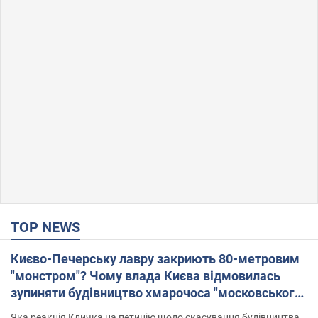
TOP NEWS
Києво-Печерську лавру закриють 80-метровим
"монстром"? Чому влада Києва відмовилась
зупиняти будівництво хмарочоса "московського
вірянина"
Яка реакція Кличка на петицію щодо скасування будівництва