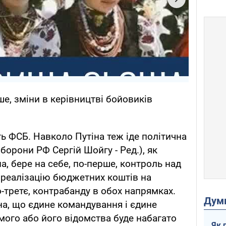
ше, зміни в керівництві бойовиків
ь ФСБ. Навколо Путіна теж іде політична
оборони РФ Сергій Шойгу - Ред.), як
на, бере на себе, по-перше, контроль над
, реалізацію бюджетних коштів на
по-третє, контрабанду в обох напрямках.
Дум
на, що єдине командування і єдине
мого або його відомства буде набагато
Як 