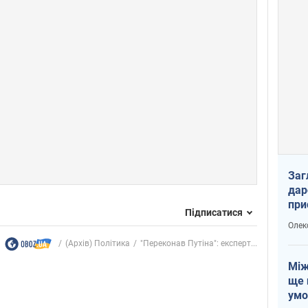
Заг
дар
при
Підписатися
доп
Олек
(Архів) Політика
"Переконав Путіна": експерт...
Між
ще 
умо