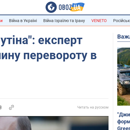
ни
Війна в Україні
Війна Ізраїлю та Ірану
VENETO
Російськ
Важ
утіна": експерт
ину перевороту в
Читать на русском
"Джи
форму
Gree