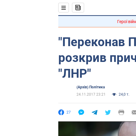
Герої вій
"Переконав П
розкрив прич
"ЛНР"
(Архів) Політика
24.11.2017 23:21
24,0 т.
27