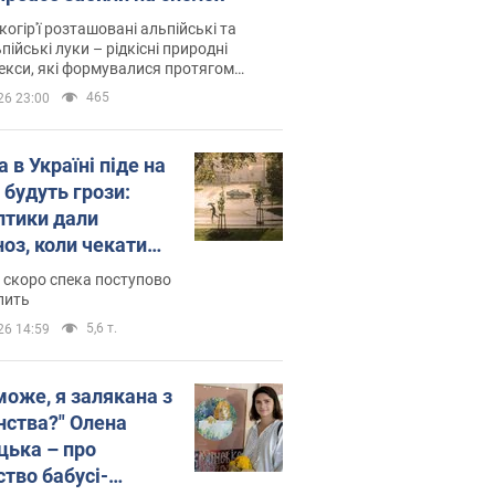
когір'ї розташовані альпійські та
пійські луки – рідкісні природні
си, які формувалися протягом
 років
465
26 23:00
 в Україні піде на
 будуть грози:
птики дали
ноз, коли чекати
и погоди
 скоро спека поступово
пить
5,6 т.
26 14:59
може, я залякана з
нства?" Олена
цька – про
ство бабусі-