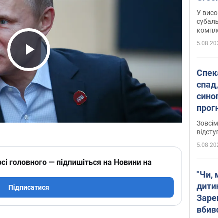
У висо
субаль
комплек
сотень
5.08.20
Play Video
Спека
спад,
сино
прог
змін
Зовсім
відсту
5.08.20
сі головного — підпишіться на Новини на
"Чи, 
дити
Підписатися
Заре
вбив