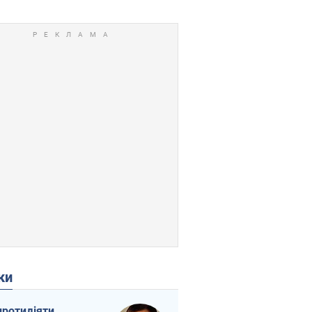
ки
протидіяти