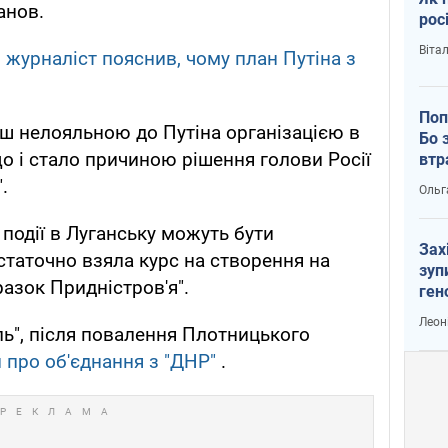
анов.
рос
Віта
 журналіст пояснив, чому план Путіна з
Поп
ьш нелояльною до Путіна організацією в
Бо 
що і стало причиною рішення голови Росії
втр
.
Ольг
події в Луганську можуть бути
Зах
статочно взяла курс на створення на
зуп
азок Придністров'я".
ген
Леон
ь", після повалення Плотницького
 про об'єднання з "ДНР"
.