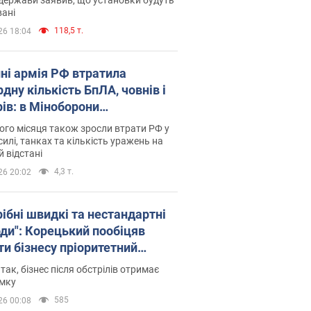
ані
118,5 т.
26 18:04
пні армія РФ втратила
дну кількість БпЛА, човнів і
рів: в Міноборони
люднили статистику
го місяця також зросли втрати РФ у
силі, танках та кількість уражень на
й відстані
4,3 т.
26 20:02
рібні швидкі та нестандартні
оди": Корецький пообіцяв
ти бізнесу пріоритетний
уп до наявних складських
 так, бізнес після обстрілів отримає
іщень
имку
585
26 00:08