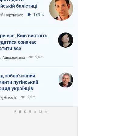
ійській балістиці
13,9 т.
лій Портников
ри все, Київ вистоїть.
здатися означає
атити все
9,6 т.
а Айвазовська
ід зобов'язаний
инити путінський
оцид українців
2,5 т.
ід Невзлін