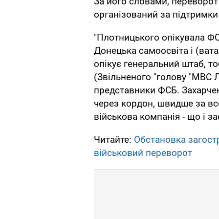
За його словами, переворот
організований за підтримки 
"Плотницького опікувала ФСБ
Донецька самоосвіта і (ват
опікує генеральний штаб, то
(Звільненого "голову "МВС 
представники ФСБ. Захарчен
через кордон, швидше за вс
військова компанія - що і з
Читайте:
Обстановка загост
військовий переворот