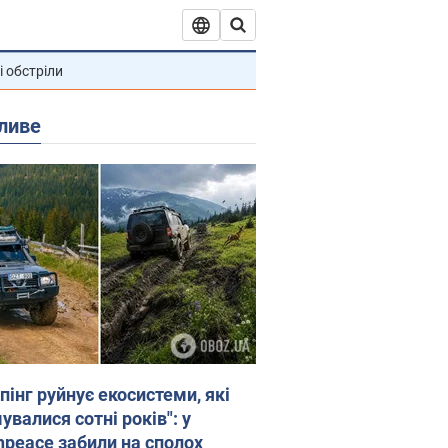
і обстріли
ливе
пінг руйнує екосистеми, які
валися сотні років": у
npeace забили на сполох