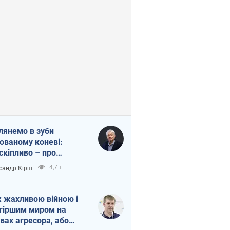
лянемо в зуби
ованому коневі:
скіпливо – про
омогу Україні
4,7 т.
сандр Кірш
 жахливою війною і
гіршим миром на
вах агресора, або