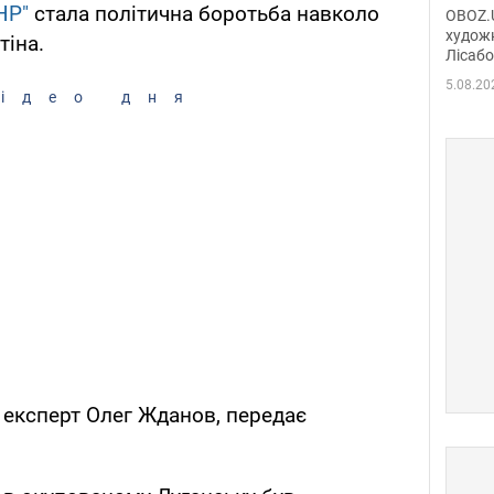
диси
НР"
стала політична боротьба навколо
OBOZ.U
Горсь
художн
тіна.
Лісабо
Дмит
в По
5.08.20
ідео дня
 експерт Олег Жданов, передає