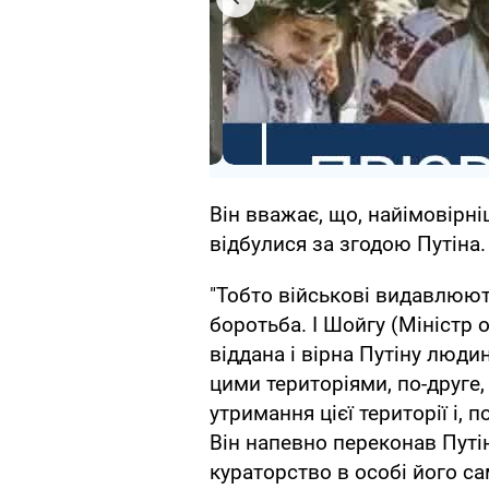
Він вважає, що, найімовірні
відбулися за згодою Путіна.
"Тобто військові видавлюют
боротьба. І Шойгу (Міністр 
віддана і вірна Путіну люди
цими територіями, по-друге
утримання цієї території і, 
Він напевно переконав Путі
кураторство в особі його са