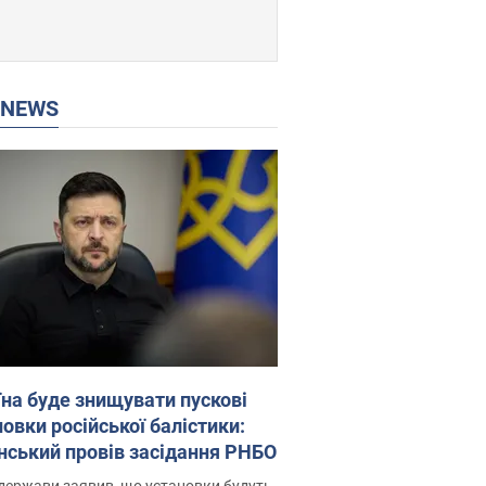
P NEWS
їна буде знищувати пускові
овки російської балістики:
нський провів засідання РНБО
держави заявив, що установки будуть