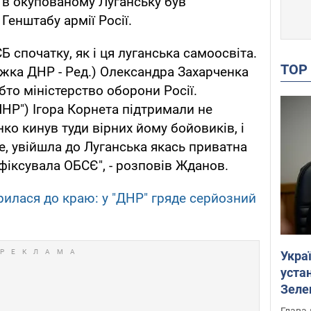
 в окупованому Луганську був
Генштабу армії Росії.
 спочатку, як і ця луганська самоосвіта.
TO
ажка ДНР - Ред.) Олександра Захарченка
бто міністерство оборони Росії.
ЛНР") Ігора Корнета підтримали не
ко кинув туди вірних йому бойовиків, і
е, увійшла до Луганська якась приватна
афіксувала ОБСЄ", - розповів Жданов.
рилася до краю: у "ДНР" гряде серйозний
Укра
устан
Зеле
Глава 