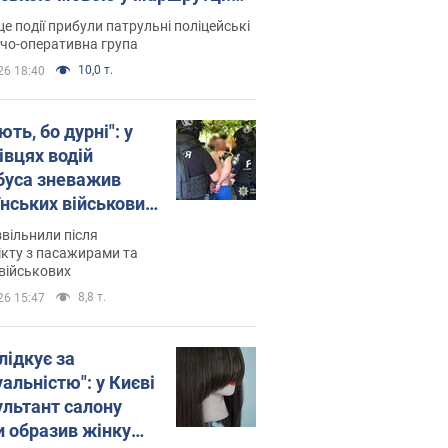
ція склала адмінпротокол.
це події прибули патрульні поліцейські
о
дчо-оперативна група
10,0 т.
26 18:40
ть, бо дурні": у
івцях водій
буса зневажив
їнських військових
латився. Відео
звільнили після
кту з пасажирами та
військових
8,8 т.
26 15:47
лідкує за
альністю": у Києві
ультант салону
и образив жінку