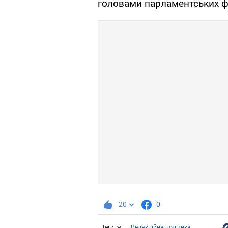
головами парламентських ф
20
0
Теги
Редакційна політика