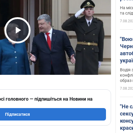
полі
На міс
Віде
та слі
7.08.20
Play Video
"Воюю
Черн
авто
укра
і поп
Водія 
конфлі
образ 
7.08.20
сі головного — підпишіться на Новини на
"Не с
сексу
Підписатися
конс
крас