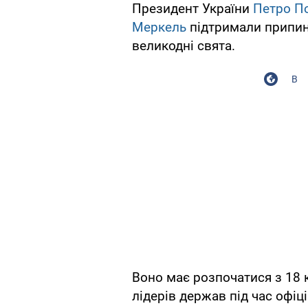
Президент України
Петро П
Меркель
підтримали припин
великодні свята.
В
Воно має розпочатися з 18 к
лідерів держав під час офі