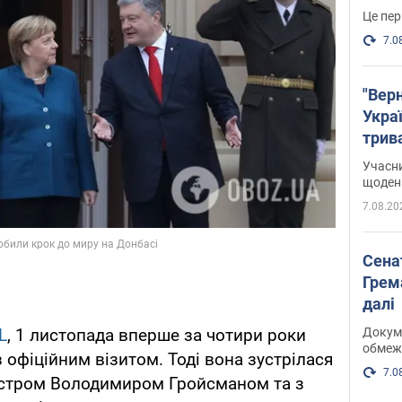
Це пер
7.0
"Верн
Украї
трив
карт
Учасн
щоденн
7.08.20
Сена
Грема
далі
Докуме
L
, 1 листопада вперше за чотири роки
обмеж
 офіційним візитом. Тоді вона зустрілася
7.0
істром Володимиром Гройсманом та з