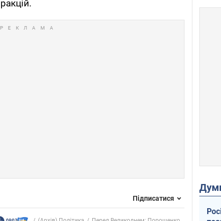
ракцій.
Дум
Підписатися
Рос
(Архів) Політика
Перед Великоднем: Порошенко...