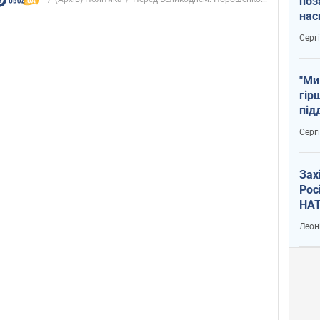
поз
нас
тем
Серг
"Ми
гір
під
рак
Серг
Зах
Рос
НАТ
Леон