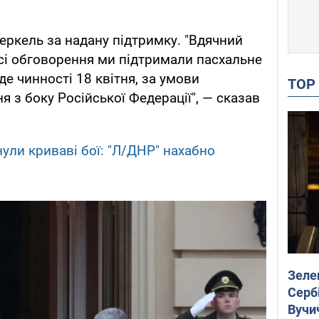
ркель за надану підтримку. "Вдячний
сі обговорення ми підтримали пасхальне
е чинності 18 квітня, за умови
TO
 з боку Російської Федерації", — сказав
ули криваві бої: "Л/ДНР" нахабно
Зеле
Сербі
Вучи