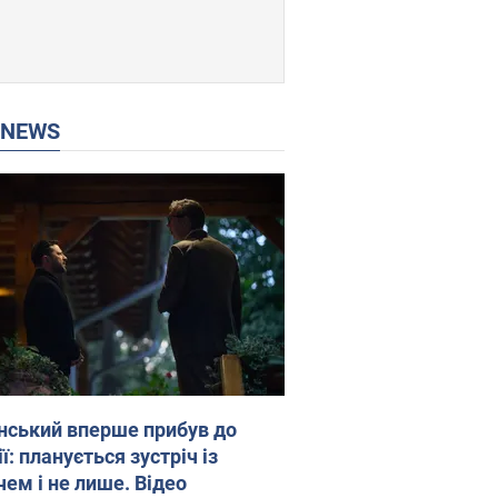
P NEWS
нський вперше прибув до
ї: планується зустріч із
чем і не лише. Відео