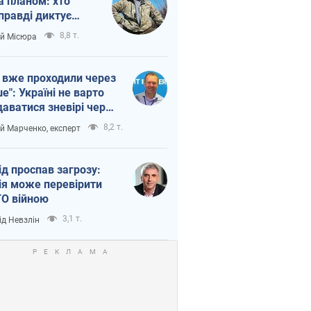
а планом: хто
правді диктує
п війни
8,8 т.
ій Місюра
 вже проходили через
ше": Україні не варто
даватися зневірі через
етний терор
8,2 т.
ій Марченко, експерт
ід проспав загрозу:
ія може перевірити
О війною
3,1 т.
ід Невзлін