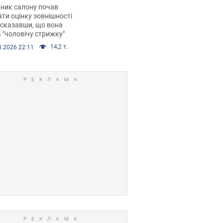
 хімієтерапії,
ник салону почав
орівся скандал.
ти оцінку зовнішності
 сказавши, що вона
 "чоловічу стрижку"
14,2 т.
8.2026 22:11