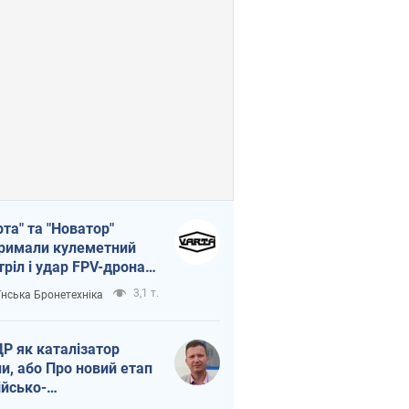
рта" та "Новатор"
римали кулеметний
тріл і удар FPV-дрона,
тувавши життя
3,1 т.
їнська Бронетехніка
церу ЗСУ
Р як каталізатор
ни, або Про новий етап
ійсько-
нічнокорейського