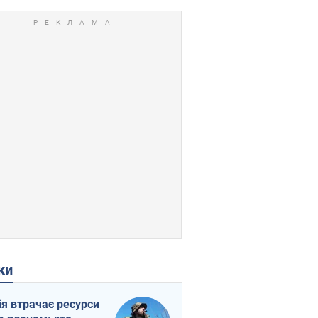
ки
ія втрачає ресурси