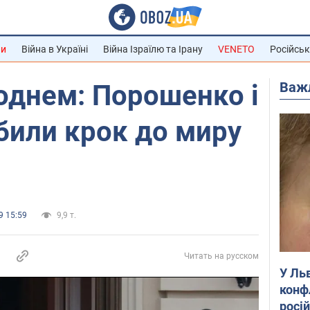
ни
Війна в Україні
Війна Ізраїлю та Ірану
VENETO
Російськ
Важ
однем: Порошенко і
били крок до миру
9 15:59
9,9 т.
Читать на русском
У Ль
конф
росі