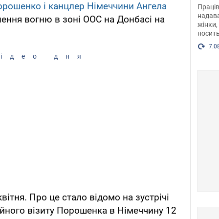
після
орошенко і канцлер Німеччини Ангела
Праців
розг
надава
ення вогню в зоні ООС на Донбасі на
жінки,
Фото
носить
7.0
ідео дня
вітня. Про це стало відомо на зустрічі
ційного візиту Порошенка в Німеччину 12