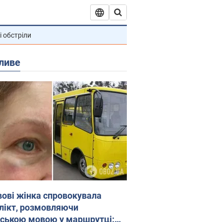
і обстріли
ливе
вові жінка спровокувала
лікт, розмовляючи
йською мовою у маршрутці: