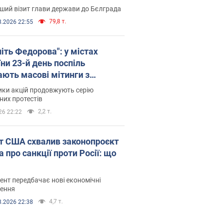
ший візит глави держави до Бєлграда
79,8 т.
8.2026 22:55
іть Федорова": у містах
ни 23-й день поспіль
ають масові мітинги з
онками. Фото і відео
ики акцій продовжують серію
их протестів
2,2 т.
26 22:22
т США схвалив законопроєкт
 про санкції проти Росії: що
нт передбачає нові економічні
ення
4,7 т.
8.2026 22:38