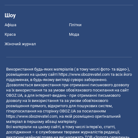
Шоу
Афіша
Плітки
Краса
Мода
Жіночий журнал
Використання будь-яких матеріалів ( в тому числі фото- та відео-),
розміщених на цьому сайті
https://www.obozrevatel.com
та всіх його
піддоменах, в будь-якому вигляді суворо заборонено.
Дозволяється використання при отриманні письмового дозволу
на їх використання та за умови обов'язкового посилання на сайт
OBOZ.UA, а для інтернет-видань - при отриманні письмового
дозволу на їх використання та за умови обов'язкового
розміщення прямого, відкритого для пошукових систем,
гіперпосилання на сторінку OBOZ.UA за посиланням
https://www.obozrevatel.com
, на якій розміщено оригінальний
матеріал в першому абзаці матеріалу.
Всі матеріали на цьому сайті, в тому числі інтерв’ю, статті,
дослідження – є службовими творами журналістів редакції,
виключні майнові права на які належать ТОВ «Золота середина».