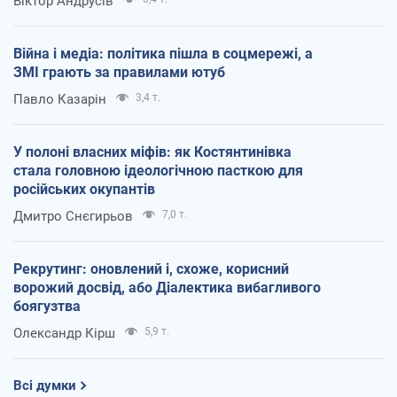
Віктор Андрусів
Війна і медіа: політика пішла в соцмережі, а
ЗМІ грають за правилами ютуб
Павло Казарін
3,4 т.
У полоні власних міфів: як Костянтинівка
стала головною ідеологічною пасткою для
російських окупантів
Дмитро Снєгирьов
7,0 т.
Рекрутинг: оновлений і, схоже, корисний
ворожий досвід, або Діалектика вибагливого
боягузтва
Олександр Кірш
5,9 т.
Всі думки