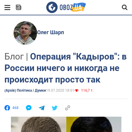
Олег Шарп
Блог |
Операция "Кадыров": в
России ничего и никогда не
происходит просто так
(Архів) Політика / Думки
19.07.2020 18:01
116,7 т.
468