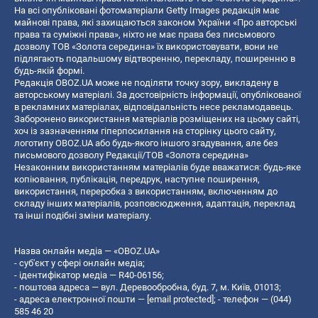
На всі опубліковані фотоматеріали Getty Images редакція має
майнові права, які захищаються законом України «Про авторські
права та суміжні права», ніхто не має права без письмового
дозволу ТОВ «Золота середина» їх використовувати, вони не
підлягають подальшому відтворенню, перекладу, поширенню в
будь-якій формі.
Редакція OBOZ.UA може не поділяти точку зору, викладену в
авторському матеріалі. За достовірність інформації, опублікованої
в рекламних матеріалах, відповідальність несе рекламодавець.
Заборонено використання матеріалів розміщених на цьому сайті,
хоч із зазначенням гіперпосилання на сторінку цього сайту,
логотипу OBOZ.UA або будь-якого іншого згадування, але без
письмового дозволу Редакції/ТОВ «Золота середина»
Незаконним використанням матеріалів буде вважатися: будь-яке
копiювання, публiкацiя, передрук, наступне поширення,
використання, переробка з використанням, включенням до
складу інших матеріалів, розповсюдження, адаптація, переклад
та інші подібні зміни матеріалу.
Назва онлайн медіа — «OBOZ.UA»
- суб'єкт у сфері онлайн медіа;
- ідентифікатор медіа — R40-06156;
- поштова адреса — вул. Деревообробна, буд. 7, м. Київ, 01013;
- адреса електронної пошти —
[email protected]
; - телефон — (044)
585 46 20