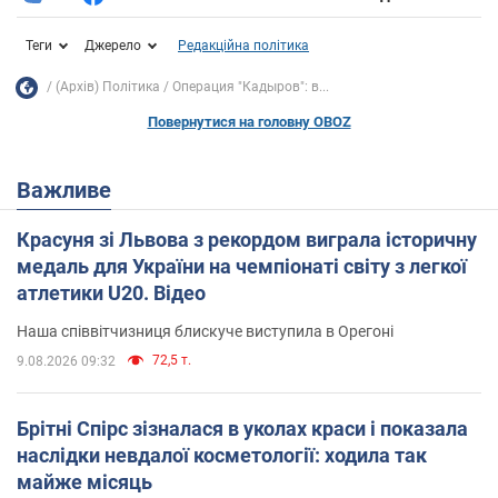
Теги
Джерело
Редакційна політика
(Архів) Політика
Операция "Кадыров": в...
Повернутися на головну OBOZ
Важливе
Красуня зі Львова з рекордом виграла історичну
медаль для України на чемпіонаті світу з легкої
атлетики U20. Відео
Наша співвітчизниця блискуче виступила в Орегоні
72,5 т.
9.08.2026 09:32
Брітні Спірс зізналася в уколах краси і показала
наслідки невдалої косметології: ходила так
майже місяць