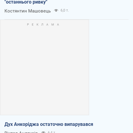
"останнього ривку"
Костянтин Машовець
6,0 т.
Дух Анкоріджа остаточно випарувався
6,4 т.