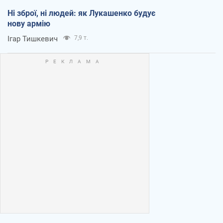
Ні зброї, ні людей: як Лукашенко будує
нову армію
Ігар Тишкевич
7,9 т.