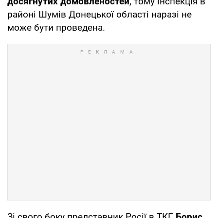
досягнутих домовленостей
, тому інспекція в
районі Шумів Донецької області наразі не
може бути проведена.
Зі свого боку представник Росії в ТКГ
Борис