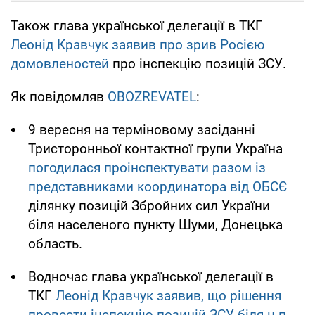
Також глава української делегації в ТКГ
Леонід Кравчук заявив про зрив Росією
домовленостей
про інспекцію позицій ЗСУ.
Як повідомляв
OBOZREVATEL
:
9 вересня на терміновому засіданні
Тристоронньої контактної групи Україна
погодилася проінспектувати разом із
представниками координатора від ОБСЄ
ділянку позицій Збройних сил України
біля населеного пункту Шуми, Донецька
область.
Водночас глава української делегації в
ТКГ
Леонід Кравчук заявив, що рішення
провести інспекцію позицій ЗСУ біля н.п.