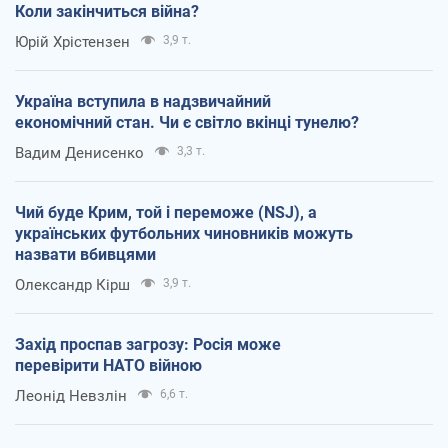
Коли закінчиться війна?
Юрій Хрістензен
3,9 т.
Україна вступила в надзвичайний
економічний стан. Чи є світло вкінці тунелю?
Вадим Денисенко
3,3 т.
Чий буде Крим, той і переможе (NSJ), а
українських футбольних чиновників можуть
назвати вбивцями
Олександр Кірш
3,9 т.
Захід проспав загрозу: Росія може
перевірити НАТО війною
Леонід Невзлін
6,6 т.