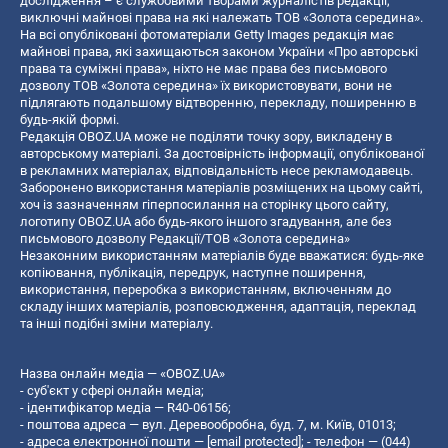
дослідження – є службовими творами журналістів редакції,
виключні майнові права на які належать ТОВ «Золота середина».
На всі опубліковані фотоматеріали Getty Images редакція має
майнові права, які захищаються законом України «Про авторські
права та суміжні права», ніхто не має права без письмового
дозволу ТОВ «Золота середина» їх використовувати, вони не
підлягають подальшому відтворенню, перекладу, поширенню в
будь-якій формі.
Редакція OBOZ.UA може не поділяти точку зору, викладену в
авторському матеріалі. За достовірність інформації, опублікованої
в рекламних матеріалах, відповідальність несе рекламодавець.
Заборонено використання матеріалів розміщених на цьому сайті,
хоч із зазначенням гіперпосилання на сторінку цього сайту,
логотипу OBOZ.UA або будь-якого іншого згадування, але без
письмового дозволу Редакції/ТОВ «Золота середина»
Незаконним використанням матеріалів буде вважатися: будь-яке
копiювання, публiкацiя, передрук, наступне поширення,
використання, переробка з використанням, включенням до
складу інших матеріалів, розповсюдження, адаптація, переклад
та інші подібні зміни матеріалу.
Назва онлайн медіа — «OBOZ.UA»
- суб'єкт у сфері онлайн медіа;
- ідентифікатор медіа — R40-06156;
- поштова адреса — вул. Деревообробна, буд. 7, м. Київ, 01013;
- адреса електронної пошти —
[email protected]
; - телефон — (044)