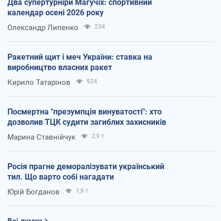
Два супертурніри Магучіх: спортивний
календар осені 2026 року
Олександр Липенко
234
Ракетний щит і меч України: ставка на
виробництво власних ракет
Кирило Татарінов
924
Посмертна "презумпція винуватості": хто
дозволив ТЦК судити загиблих захисників
Марина Ставнійчук
2,9 т.
Росія прагне деморалізувати український
тил. Що варто собі нагадати
Юрій Богданов
1,9 т.
Всі думки