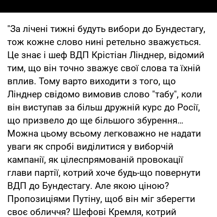
"За лічені тижні будуть вибори до Бундестагу,
тож кожне слово нині ретельно зважується.
Це знає і шеф ВДП Крістіан Лінднер, відомий
тим, що він точно зважує свої слова та їхній
вплив. Тому варто виходити з того, що
Лінднер свідомо вимовив слово "табу", коли
він виступав за більш дружній курс до Росії,
що призвело до ще більшого збурення…
Можна цьому всьому легковажно не надати
уваги як спробі виділитися у виборчій
кампанії, як цілеспрямованій провокації
глави партії, котрий хоче будь-що повернути
ВДП до Бундестагу. Але якою ціною?
Пропозиціями Путіну, щоб він міг зберегти
своє обличчя? Шефові Кремля, котрий