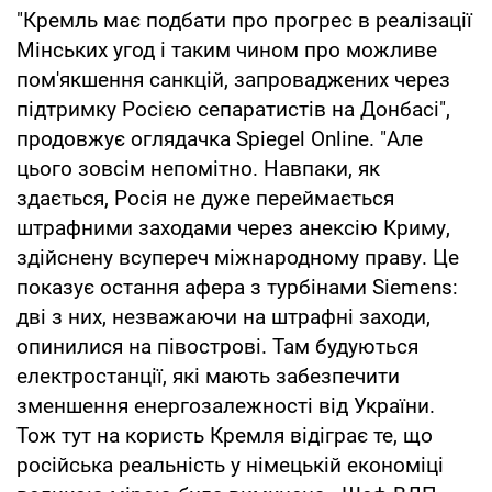
"Кремль має подбати про прогрес в реалізації
Мінських угод і таким чином про можливе
пом'якшення санкцій, запроваджених через
підтримку Росією сепаратистів на Донбасі",
продовжує оглядачка Spiegel Online. "Але
цього зовсім непомітно. Навпаки, як
здається, Росія не дуже переймається
штрафними заходами через анексію Криму,
здійснену всупереч міжнародному праву. Це
показує остання афера з турбінами Siemens:
дві з них, незважаючи на штрафні заходи,
опинилися на півострові. Там будуються
електростанції, які мають забезпечити
зменшення енергозалежності від України.
Тож тут на користь Кремля відіграє те, що
російська реальність у німецькій економіці