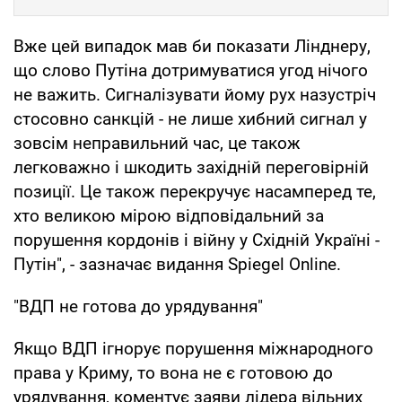
Вже цей випадок мав би показати Лінднеру,
що слово Путіна дотримуватися угод нічого
не важить. Сигналізувати йому рух назустріч
стосовно санкцій - не лише хибний сигнал у
зовсім неправильний час, це також
легковажно і шкодить західній переговірній
позиції. Це також перекручує насамперед те,
хто великою мірою відповідальний за
порушення кордонів і війну у Східній Україні -
Путін", - зазначає видання Spiegel Online.
"ВДП не готова до урядування"
Якщо ВДП ігнорує порушення міжнародного
права у Криму, то вона не є готовою до
урядування, коментує заяви лідера вільних