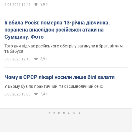
9,9 т.
6.08.2026 12:46
Її вбила Росія: померла 13-річна дівчинка,
поранена внаслідок російської атаки на
Сумщину. Фото
Того дня під час російського обстрілу загинули її брат, вітчим
та бабуся
8,9 т.
6.08.2026 12:13
Чому в СРСР лікарі носили лише білі халати
У цьому був як практичний, так і символічний сенс
2,4 т.
6.08.2026 13:00