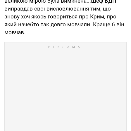
великою мірою була вимкнена...Шеф ВДП
виправдав свої висловлювання тим, що
знову хоч якось говориться про Крим, про
який начебто так довго мовчали. Краще б він
мовчав.