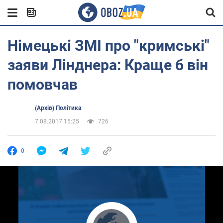
Німецькі ЗМІ про "кримські"
заяви Лінднера: Краще б він
помовчав
(Архів) Політика
7.08.2017 15:25
726
0