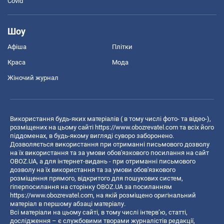
Covid
Шоу
Афіша
Плітки
Краса
Мода
Жіночий журнал
Використання будь-яких матеріалів ( в тому числі фото- та відео-),
розміщених на цьому сайті
https://www.obozrevatel.com
та всіх його
піддоменах, в будь-якому вигляді суворо заборонено.
Дозволяється використання при отриманні письмового дозволу
на їх використання та за умови обов'язкового посилання на сайт
OBOZ.UA, а для інтернет-видань - при отриманні письмового
дозволу на їх використання та за умови обов'язкового
розміщення прямого, відкритого для пошукових систем,
гіперпосилання на сторінку OBOZ.UA за посиланням
https://www.obozrevatel.com
, на якій розміщено оригінальний
матеріал в першому абзаці матеріалу.
Всі матеріали на цьому сайті, в тому числі інтерв’ю, статті,
дослідження – є службовими творами журналістів редакції,