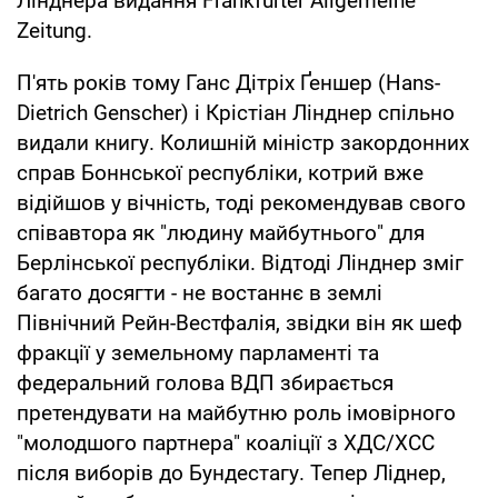
Лінднера видання Frankfurter Allgemeine
Zeitung.
П'ять років тому Ганс Дітріх Ґеншер (Hans-
Dietrich Genscher) і Крістіан Лінднер спільно
видали книгу. Колишній міністр закордонних
справ Боннської республіки, котрий вже
відійшов у вічність, тоді рекомендував свого
співавтора як "людину майбутнього" для
Берлінської республіки. Відтоді Лінднер зміг
багато досягти - не востаннє в землі
Північний Рейн-Вестфалія, звідки він як шеф
фракції у земельному парламенті та
федеральний голова ВДП збирається
претендувати на майбутню роль імовірного
"молодшого партнера" коаліції з ХДС/ХСС
після виборів до Бундестагу. Тепер Ліднер,