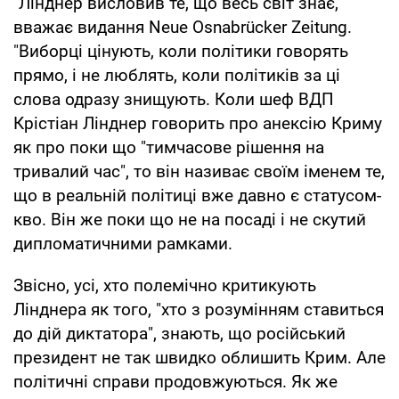
"Лінднер висловив те, що весь світ знає,
вважає видання Neue Osnabrücker Zeitung.
"Виборці цінують, коли політики говорять
прямо, і не люблять, коли політиків за ці
слова одразу знищують. Коли шеф ВДП
Крістіан Лінднер говорить про анексію Криму
як про поки що "тимчасове рішення на
тривалий час", то він називає своїм іменем те,
що в реальній політиці вже давно є статусом-
кво. Він же поки що не на посаді і не скутий
дипломатичними рамками.
Звісно, усі, хто полемічно критикують
Лінднера як того, "хто з розумінням ставиться
до дій диктатора", знають, що російський
президент не так швидко облишить Крим. Але
політичні справи продовжуються. Як же