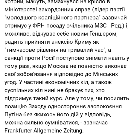
котрий, мабуть, замахнувся на крісло в
міністерстві закордонних справ (лідер партії
"молодшого коаліційного партнера" зазвичай
отримує у ФРН посаду очільника МЗС - Ред.) і,
можливо, відчуває себе новим Ґеншером,
радить прийняти анексію Криму як
"тимчасове рішення на тривалий час", а
санкції проти Росії поступово знімати навіть у
тому разі, якщо Москва не повністю виконає
свої зобов'язання відповідно до Мінських
угод. У частині економічних кіл, а також
суспільних кіл нині не бракує тих, хто
підтримує такий курс. Але у тому, чи посилить
позицію Заходу одностороннє заспокоєння
Путіна без якихось його дій у відповідь,
можна сильно сумніватися, - зазначає
Frankfurter Allgemeine Zeitung.