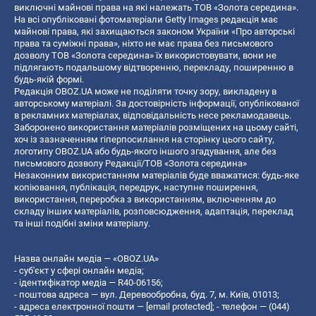
виключні майнові права на які належать ТОВ «Золота середина».
На всі опубліковані фотоматеріали Getty Images редакція має
майнові права, які захищаються законом України «Про авторські
права та суміжні права», ніхто не має права без письмового
дозволу ТОВ «Золота середина» їх використовувати, вони не
підлягають подальшому відтворенню, перекладу, поширенню в
будь-якій формі.
Редакція OBOZ.UA може не поділяти точку зору, викладену в
авторському матеріалі. За достовірність інформації, опублікованої
в рекламних матеріалах, відповідальність несе рекламодавець.
Заборонено використання матеріалів розміщених на цьому сайті,
хоч із зазначенням гіперпосилання на сторінку цього сайту,
логотипу OBOZ.UA або будь-якого іншого згадування, але без
письмового дозволу Редакції/ТОВ «Золота середина»
Незаконним використанням матеріалів буде вважатися: будь-яке
копiювання, публiкацiя, передрук, наступне поширення,
використання, переробка з використанням, включенням до
складу інших матеріалів, розповсюдження, адаптація, переклад
та інші подібні зміни матеріалу.
Назва онлайн медіа — «OBOZ.UA»
- суб'єкт у сфері онлайн медіа;
- ідентифікатор медіа — R40-06156;
- поштова адреса — вул. Деревообробна, буд. 7, м. Київ, 01013;
- адреса електронної пошти —
[email protected]
; - телефон — (044)