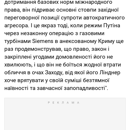
дотримання базових норм міжнародного
права, він підриває основні стовпи західної
переговорної позиції супроти автократичного
агресора. І це якраз тоді, коли режим Путіна
через незаконну операцію з газовими
турбінами Siemens в анексованому Криму ще
раз продемонстрував, що право, закон і
закріплені угодами домовленості його не
хвилюють, і що він не боїться жодної втрати
обличчя в очах Заходу, від якої його Лінднер
хоче врятувати у своїй суміші безтямної
наївності та завчасної запопадливості".