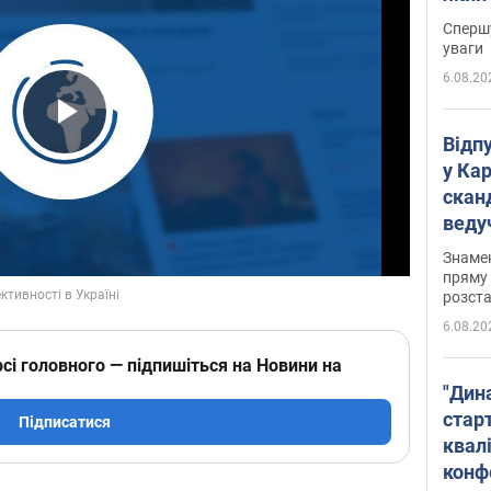
"агр
Спершу
уваги
6.08.20
Play Video
Відп
у Ка
скан
веду
захе
Знаме
пряму 
розста
6.08.20
сі головного — підпишіться на Новини на
"Дин
стар
Підписатися
квалі
конф