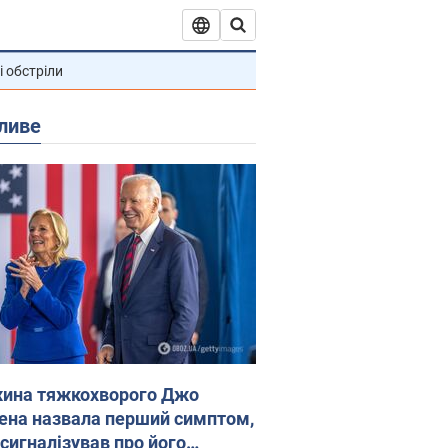
і обстріли
ливе
ина тяжкохворого Джо
ена назвала перший симптом,
 сигналізував про його