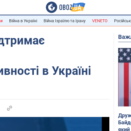
ни
Війна в Україні
Війна Ізраїлю та Ірану
VENETO
Російськ
Важ
ідтримає
вності в Україні
Друж
Байд
який