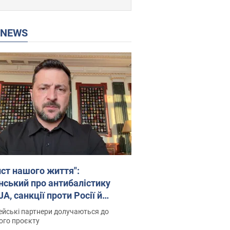
P NEWS
ист нашого життя":
нський про антибалістику
A, санкції проти Росії й
имку аграріїв. Відео
йські партнери долучаються до
ого проєкту