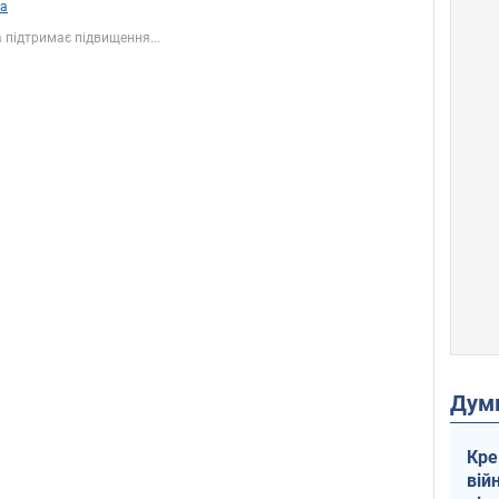
ка
 підтримає підвищення...
Дум
Кре
вій