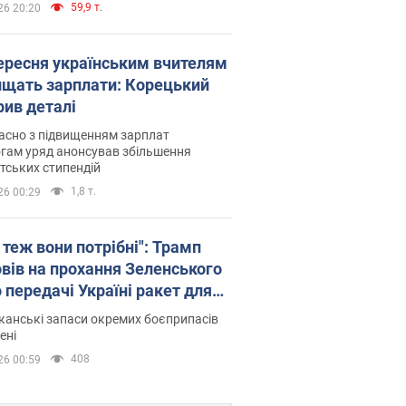
59,9 т.
26 20:20
вересня українським вчителям
ищать зарплати: Корецький
рив деталі
асно з підвищенням зарплат
гам уряд анонсував збільшення
тських стипендій
1,8 т.
26 00:29
 теж вони потрібні": Трамп
овів на прохання Зеленського
 передачі Україні ракет для
ot
анські запаси окремих боєприпасів
ені
408
26 00:59