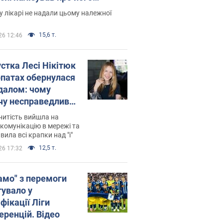
есивний" рак
 лікарі не надали цьому належної
15,6 т.
26 12:46
устка Лесі Нікітюк
рпатах обернулася
далом: чому
чу несправедливо
йтили
нитість вийшла на
комунікацію в мережі та
вила всі крапки над "і"
12,5 т.
26 17:32
амо" з перемоги
тувало у
фікації Ліги
еренцій. Відео