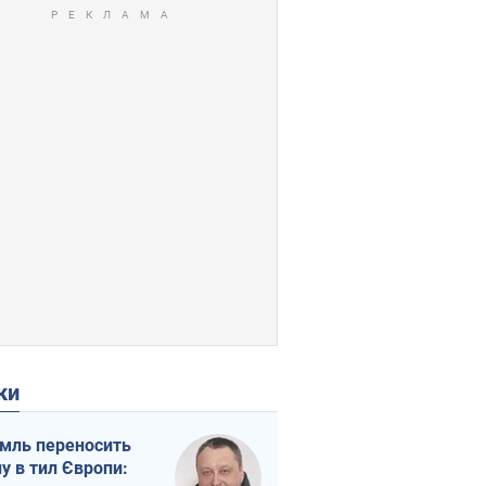
ки
мль переносить
ну в тил Європи: