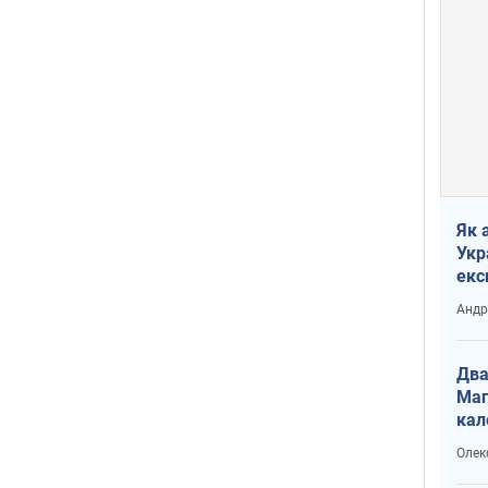
Як 
Укр
екс
наф
Андр
Два
Маг
кал
Олек