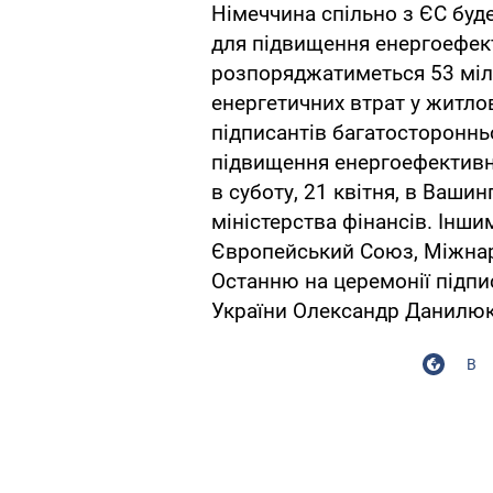
Німеччина спільно з ЄС буд
для підвищення енергоефект
розпоряджатиметься 53 міл
енергетичних втрат у житло
підписантів багатостороннь
підвищення енергоефективно
в суботу, 21 квітня, в Вашин
міністерства фінансів. Інши
Європейський Союз, Міжнаро
Останню на церемонії підпи
України Олександр Данилюк
В