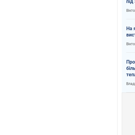
під
кри
Вікт
На 
вис
Вікт
Про
біл
теп
від
Влад
у К