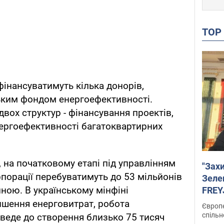
TO
інансуватимуть кілька донорів,
ьким фондом енергоефективності.
двох структур - фінансування проектів,
нергоефективності багатоквартирних
, на початковому етапі під управлінням
"Зах
порації перебуватимуть до 53 мільйонів
Зеле
иною. В українському мінфіні
FREYJ
підтр
ншення енерговитрат, робота
Європе
спільн
веде до створення близько 75 тисяч