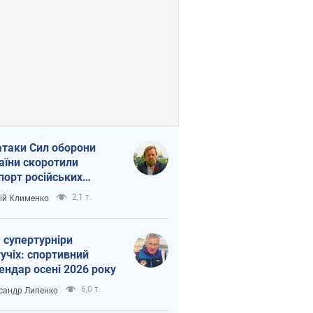
атаки Сил оборони
аїни скоротили
порт російських
топродуктів
2,1 т.
ій Клименко
 супертурніри
учіх: спортивний
ендар осені 2026 року
6,0 т.
сандр Липенко