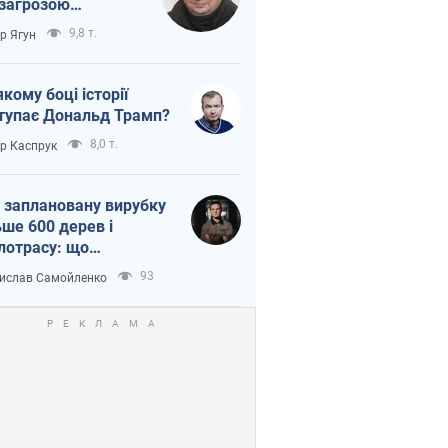
 загрозою
тична логістика
9,8 т.
ор Ягун
якому боці історії
тупає Дональд Трамп?
8,0 т.
ор Каспрук
 заплановану вирубку
ьше 600 дерев і
лотрасу: що
бувається на Теремках
93
ислав Самойленко
иєві