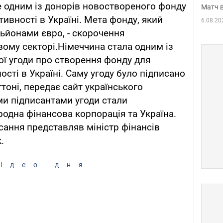
е одним із донорів новоствореного фонду
Матч в
ивності в Україні. Мета фонду, який
6.08.20
ьйонами євро, - скорочення
вому секторі.Німеччина стала одним із
ої угоди про створення фонду для
сті в Україні. Саму угоду було підписано
гтоні, передає сайт українського
ми підписантами угоди стали
дна фінансова корпорація та Україна.
сання представляв міністр фінансів
.
ідео дня