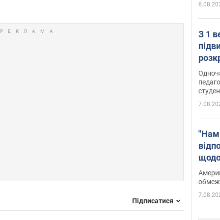
6.08.20
З 1 
підв
розк
Одноч
педаго
студен
7.08.20
"Нам
відп
щодо
Patri
Америк
обмеж
7.08.20
Підписатися