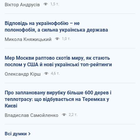
Віктор Андрусів
1,5 т.
Відповідь на українофобію – не
полонофобія, а сильна українська держава
Микола Княжицький
1,0 т.
Мер Москви раптово схотів миру, як стають
послом у США й нові українські топ-рейтинги
Олександр Кірш
4,6 т.
Про заплановану вирубку більше 600 дерев і
теплотрасу: що відбувається на Теремках у
Києві
Владислав Самойленко
2,2 т.
Всі думки