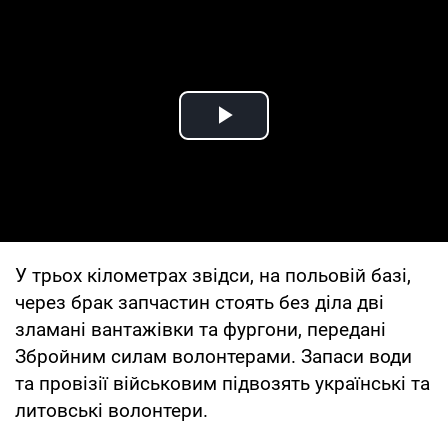
Play Video
У трьох кілометрах звідси, на польовій базі,
через брак запчастин стоять без діла дві
зламані вантажівки та фургони, передані
Збройним силам волонтерами. Запаси води
та провізії військовим підвозять українські та
литовські волонтери.