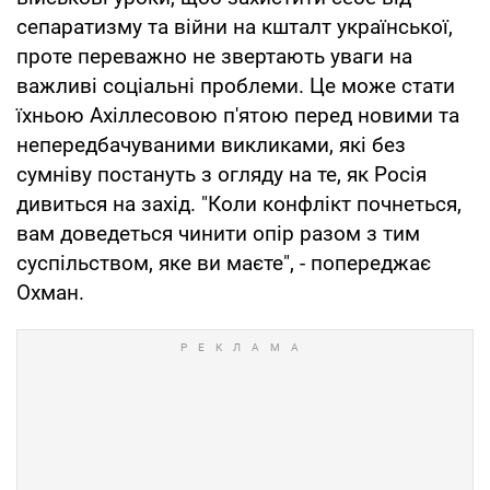
сепаратизму та війни на кшталт української,
проте переважно не звертають уваги на
важливі соціальні проблеми. Це може стати
їхньою Ахіллесовою п'ятою перед новими та
непередбачуваними викликами, які без
сумніву постануть з огляду на те, як Росія
дивиться на захід. "Коли конфлікт почнеться,
вам доведеться чинити опір разом з тим
суспільством, яке ви маєте", - попереджає
Охман.