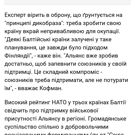
Експерт вірить в оброну, що ґрунтується на
"принципі дикобраза": треба зробити свою
країну вкрай непривабливою для окупації.
"Деякі Балтійські країни залучені у таке
планування, це завжди було підходом
Фінляндії", - каже він. "Альянс вже зробив
достатньо, щоб запевнити союзників у своїй
підтримці. Це складний компроміс -
союзників треба підтримати, але не потурати
їм", - вважає Кофман.
Високий рейтинг НАТО у трьох країнах Балтії
свідчить про підтримку військової
присутності Альянсу в регіоні. Громадянське
суспільство спільно з добровольчими
воєнізованими формуваннями (як-от "Союз