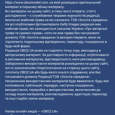
https://www.obozrevatel.com
, на якій розміщено оригінальний
матеріал в першому абзаці матеріалу.
Всі матеріали на цьому сайті, в тому числі інтерв’ю, статті,
дослідження – є службовими творами журналістів редакції,
виключні майнові права на які належать ТОВ «Золота середина».
На всі опубліковані фотоматеріали Getty Images редакція має
майнові права, які захищаються законом України «Про авторські
права та суміжні права», ніхто не має права без письмового
дозволу ТОВ «Золота середина» їх використовувати, вони не
підлягають подальшому відтворенню, перекладу, поширенню в
будь-якій формі.
Редакція OBOZ.UA може не поділяти точку зору, викладену в
авторському матеріалі. За достовірність інформації, опублікованої
в рекламних матеріалах, відповідальність несе рекламодавець.
Заборонено використання матеріалів розміщених на цьому сайті,
хоч із зазначенням гіперпосилання на сторінку цього сайту,
логотипу OBOZ.UA або будь-якого іншого згадування, але без
письмового дозволу Редакції/ТОВ «Золота середина»
Незаконним використанням матеріалів буде вважатися: будь-яке
копiювання, публiкацiя, передрук, наступне поширення,
використання, переробка з використанням, включенням до
складу інших матеріалів, розповсюдження, адаптація, переклад
та інші подібні зміни матеріалу.
Назва онлайн медіа — «OBOZ.UA»