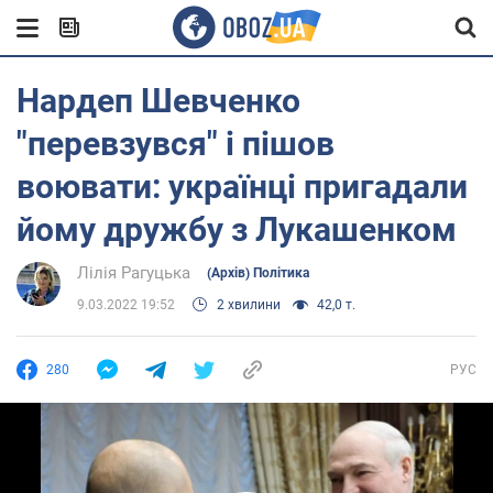
Нардеп Шевченко
"перевзувся" і пішов
воювати: українці пригадали
йому дружбу з Лукашенком
Лілія Рагуцька
(Архів) Політика
9.03.2022 19:52
2 хвилини
42,0 т.
280
РУС