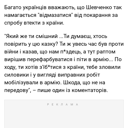
Багато українців вважають, що Шевченко так
намагається "відмазатися" від покарання за
спробу втекти з країни.
"Який же ти смішний ...Ти думаєш, хтось
повірить у цю казку? Ти ж увесь час був проти
війни і казав, що нам п*здець, а тут раптом
вирішив перефарбуватися і піти в армію... По
ходу, ти хотів з'їб*тися з країни, тебе зловили
силовики і у вигляді виправних робіт
мобілізували в армію. Шкода, що не на
передову", – пише один із коментаторів.