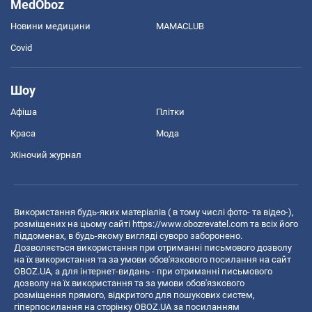
MedOboz
Новини медицини
MAMACLUB
Covid
Шоу
Афіша
Плітки
Краса
Мода
Жіночий журнал
Використання будь-яких матеріалів ( в тому числі фото- та відео-),
розміщених на цьому сайті
https://www.obozrevatel.com
та всіх його
піддоменах, в будь-якому вигляді суворо заборонено.
Дозволяється використання при отриманні письмового дозволу
на їх використання та за умови обов'язкового посилання на сайт
OBOZ.UA, а для інтернет-видань - при отриманні письмового
дозволу на їх використання та за умови обов'язкового
розміщення прямого, відкритого для пошукових систем,
гіперпосилання на сторінку OBOZ.UA за посиланням