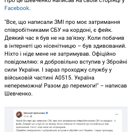
Про це Шевченко написав на своїй сторінці у
Facebook
.
"Все, що написали ЗМІ про моє затримання
співробітниками СБУ на кордоні, є фейк.
Деякий час я був не на зв'язку. Коли побачив
в інтернеті цю нісенітницю – був здивований.
Ніхто і ніде мене не затримував. Офіційно
повідомляю: я добровільно вступив у Збройні
сили України. І зараз проходжу службу у
військовій частині А0515. Україна
непереможна! Разом до перемоги!" – написав
Шевченко.