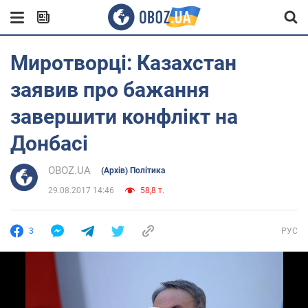
Миротворці: Казахстан
заявив про бажання
завершити конфлікт на
Донбасі
OBOZ.UA
(Архів) Політика
29.08.2017 14:46
58,8 т.
3
РУС