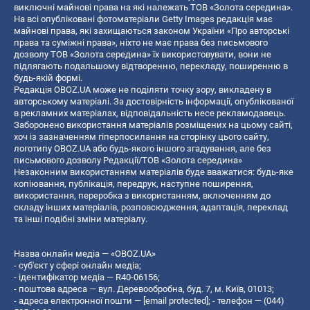
виключні майнові права на які належать ТОВ «Золота середина».
На всі опубліковані фотоматеріали Getty Images редакція має
майнові права, які захищаються законом України «Про авторські
права та суміжні права», ніхто не має права без письмового
дозволу ТОВ «Золота середина» їх використовувати, вони не
підлягають подальшому відтворенню, перекладу, поширенню в
будь-якій формі.
Редакція OBOZ.UA може не поділяти точку зору, викладену в
авторському матеріалі. За достовірність інформації, опублікованої
в рекламних матеріалах, відповідальність несе рекламодавець.
Заборонено використання матеріалів розміщених на цьому сайті,
хоч із зазначенням гіперпосилання на сторінку цього сайту,
логотипу OBOZ.UA або будь-якого іншого згадування, але без
письмового дозволу Редакції/ТОВ «Золота середина»
Незаконним використанням матеріалів буде вважатися: будь-яке
копiювання, публiкацiя, передрук, наступне поширення,
використання, переробка з використанням, включенням до
складу інших матеріалів, розповсюдження, адаптація, переклад
та інші подібні зміни матеріалу.
Назва онлайн медіа — «OBOZ.UA»
- суб'єкт у сфері онлайн медіа;
- ідентифікатор медіа — R40-06156;
- поштова адреса — вул. Деревообробна, буд. 7, м. Київ, 01013;
- адреса електронної пошти —
[email protected]
; - телефон — (044)