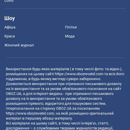
Covid
Шоу
Афіша
Плітки
Краса
Мода
Жіночий журнал
Використання будь-яких матеріалів ( в тому числі фото- та відео-),
розміщених на цьому сайті
https://www.obozrevatel.com
та всіх його
піддоменах, в будь-якому вигляді суворо заборонено.
Дозволяється використання при отриманні письмового дозволу
на їх використання та за умови обов'язкового посилання на сайт
OBOZ.UA, а для інтернет-видань - при отриманні письмового
дозволу на їх використання та за умови обов'язкового
розміщення прямого, відкритого для пошукових систем,
гіперпосилання на сторінку OBOZ.UA за посиланням
https://www.obozrevatel.com
, на якій розміщено оригінальний
матеріал в першому абзаці матеріалу.
Всі матеріали на цьому сайті, в тому числі інтерв’ю, статті,
дослідження – є службовими творами журналістів редакції,