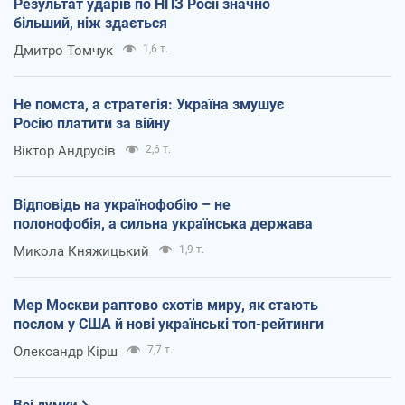
Результат ударів по НПЗ Росії значно
більший, ніж здається
Дмитро Томчук
1,6 т.
Не помста, а стратегія: Україна змушує
Росію платити за війну
Віктор Андрусів
2,6 т.
Відповідь на українофобію – не
полонофобія, а сильна українська держава
Микола Княжицький
1,9 т.
Мер Москви раптово схотів миру, як стають
послом у США й нові українські топ-рейтинги
Олександр Кірш
7,7 т.
Всі думки