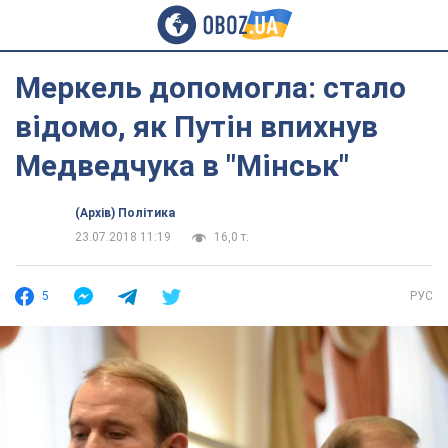
Меркель допомогла: стало
відомо, як Путін впихнув
Медведчука в "Мінськ"
(Архів) Політика
23.07.2018 11:19
16,0 т.
5
РУС