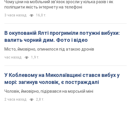
Чому ціни на мобільний зв'язок зросли у кілька разів і як
поліпшити якість інтернету на телефоні
3 часа назад
16,0 т.
В окупованій Ялті прогриміли потужні вибухи:
валить чорний дим. Фото і відео
Місто, ймовірно, опинилося під атакою дронів
час назад
1,9 т.
У Коблевому на Миколаївщині стався вибух у
морі: загинув чоловік, є постраждалі
Чоловік, ймовірно, підірвався на морській міні
2 часа назад
2,8 т.