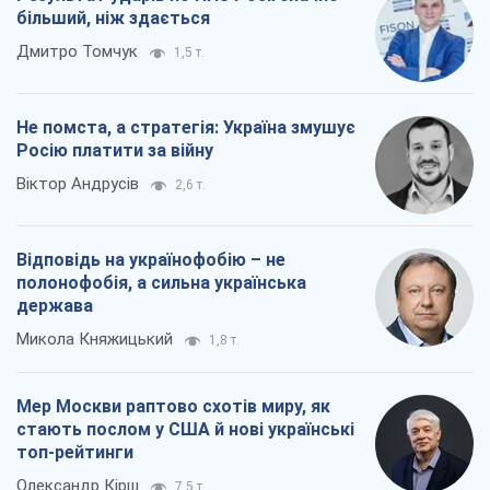
більший, ніж здається
Дмитро Томчук
1,5 т.
Не помста, а стратегія: Україна змушує
Росію платити за війну
Віктор Андрусів
2,6 т.
Відповідь на українофобію – не
полонофобія, а сильна українська
держава
Микола Княжицький
1,8 т.
Мер Москви раптово схотів миру, як
стають послом у США й нові українські
топ-рейтинги
Олександр Кірш
7,5 т.