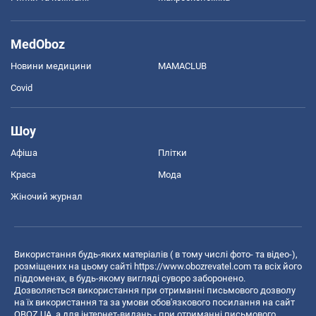
MedOboz
Новини медицини
MAMACLUB
Covid
Шоу
Афіша
Плітки
Краса
Мода
Жіночий журнал
Використання будь-яких матеріалів ( в тому числі фото- та відео-),
розміщених на цьому сайті
https://www.obozrevatel.com
та всіх його
піддоменах, в будь-якому вигляді суворо заборонено.
Дозволяється використання при отриманні письмового дозволу
на їх використання та за умови обов'язкового посилання на сайт
OBOZ.UA, а для інтернет-видань - при отриманні письмового