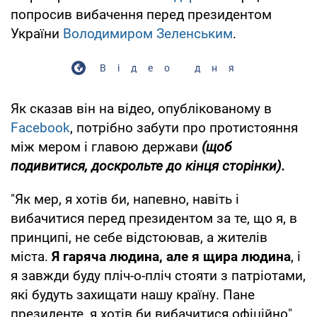
попросив вибачення перед президентом
України
Володимиром Зеленським
.
Відео дня
Як сказав він на відео, опублікованому в
Facebook
, потрібно забути про протистояння
між мером і главою держави
(щоб
подивитися, доскрольте до кінця сторінки).
"Як мер, я хотів би, напевно, навіть і
вибачитися перед президентом за те, що я, в
принципі, не себе відстоював, а жителів
міста.
Я гаряча людина, але я щира людина
, і
я завжди буду пліч-о-пліч стояти з патріотами,
які будуть захищати нашу країну. Пане
президенте, я хотів би вибачитися офіційно",