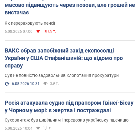
масово підвищують через позови, але грошей не
вистачає
Як перераховують пенсії
101,5 т.
6.08.2026 07:00
ВАКС обрав запобіжний захід експосолці
України у США Стефанішиній: що відомо про
справу
Суд не повністю задовольнив клопотання прокуратури
3,9 т.
6.08.2026 10:31
Росія атакувала судно під прапором Гвінеї-Бісау
у Чорному морі: є жертва і постраждалі
Суховантаж був цивільним і перевозив українську пшеницю
1,1 т.
6.08.2026 10:04