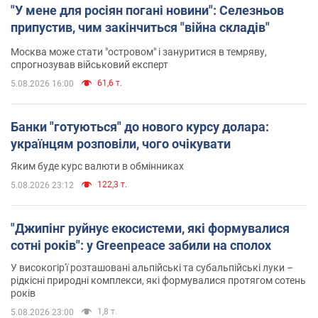
"У мене для росіян погані новини": Селезньов
припустив, чим закінчиться "війна складів"
Москва може стати "островом" і зануритися в темряву,
спрогнозував військовий експерт
61,6 т.
5.08.2026 16:00
Банки "готуються" до нового курсу долара:
українцям розповіли, чого очікувати
Яким буде курс валюти в обмінниках
122,3 т.
5.08.2026 23:12
"Джипінг руйнує екосистеми, які формувалися
сотні років": у Greenpeace забили на сполох
У високогір'ї розташовані альпійські та субальпійські луки –
рідкісні природні комплекси, які формувалися протягом сотень
років
1,8 т.
5.08.2026 23:00