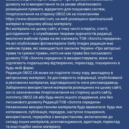
дозволу на їх використання та за умови обов'язкового
розміщення прямого, відкритого для пошукових систем,
гіперпосилання на сторінку OBOZ.UA за посиланням
https://www.obozrevatel.com
, на якій розміщено оригінальний
матеріал в першому абзаці матеріалу.
Всі матеріали на цьому сайті, в тому числі інтерв’ю, статті,
дослідження – є службовими творами журналістів редакції,
виключні майнові права на які належать ТОВ «Золота середина».
На всі опубліковані фотоматеріали Getty Images редакція має
майнові права, які захищаються законом України «Про авторські
права та суміжні права», ніхто не має права без письмового
дозволу ТОВ «Золота середина» їх використовувати, вони не
підлягають подальшому відтворенню, перекладу, поширенню в
будь-якій формі.
Редакція OBOZ.UA може не поділяти точку зору, викладену в
авторському матеріалі. За достовірність інформації, опублікованої
в рекламних матеріалах, відповідальність несе рекламодавець.
Заборонено використання матеріалів розміщених на цьому сайті,
хоч із зазначенням гіперпосилання на сторінку цього сайту,
логотипу OBOZ.UA або будь-якого іншого згадування, але без
письмового дозволу Редакції/ТОВ «Золота середина»
Незаконним використанням матеріалів буде вважатися: будь-яке
копiювання, публiкацiя, передрук, наступне поширення,
використання, переробка з використанням, включенням до
складу інших матеріалів, розповсюдження, адаптація, переклад
та інші подібні зміни матеріалу.