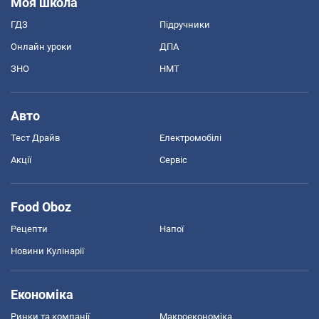
Моя школа
ГДЗ
Підручники
Онлайн уроки
ДПА
ЗНО
НМТ
Авто
Тест Драйв
Електромобілі
Акції
Сервіс
Food Oboz
Рецепти
Напої
Новини Кулінарії
Економіка
Ринки та компанії
Макроекономіка