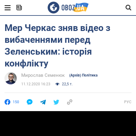
Мер Черкас зняв відео з
вибаченнями перед
Зеленським: історія
конфлікту
Мирослав Семенюк
(Архів) Політика
11.12.2020 16:23
22,5 т.
150
РУС