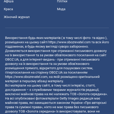
Афіша
Плітки
Краса
Мода
Жіночий журнал
Використання будь-яких матеріалів ( в тому числі фото- та відео-),
розміщених на цьому сайті
https://www.obozrevatel.com
та всіх його
піддоменах, в будь-якому вигляді суворо заборонено.
Дозволяється використання при отриманні письмового дозволу
на їх використання та за умови обов'язкового посилання на сайт
OBOZ.UA, а для інтернет-видань - при отриманні письмового
дозволу на їх використання та за умови обов'язкового
розміщення прямого, відкритого для пошукових систем,
гіперпосилання на сторінку OBOZ.UA за посиланням
https://www.obozrevatel.com
, на якій розміщено оригінальний
матеріал в першому абзаці матеріалу.
Всі матеріали на цьому сайті, в тому числі інтерв’ю, статті,
дослідження – є службовими творами журналістів редакції,
виключні майнові права на які належать ТОВ «Золота середина».
На всі опубліковані фотоматеріали Getty Images редакція має
майнові права, які захищаються законом України «Про авторські
права та суміжні права», ніхто не має права без письмового
дозволу ТОВ «Золота середина» їх використовувати, вони не