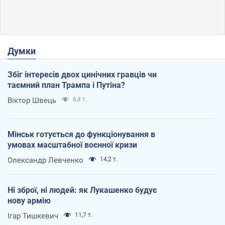
Думки
Збіг інтересів двох цинічних гравців чи
таємний план Трампа і Путіна?
Віктор Швець
8,4 т.
Мінськ готується до функціонування в
умовах масштабної воєнної кризи
Олександр Левченко
14,2 т.
Ні зброї, ні людей: як Лукашенко будує
нову армію
Ігар Тишкевич
11,7 т.