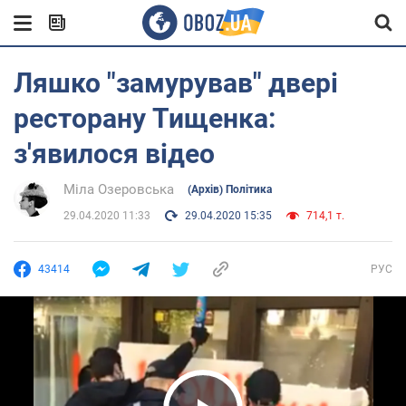
Ляшко "замурував" двері
ресторану Тищенка:
з'явилося відео
Міла Озеровська
(Архів) Політика
29.04.2020 11:33
29.04.2020 15:35
714,1 т.
43414
РУС