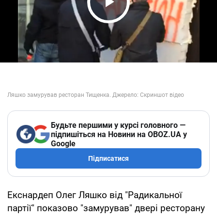
Play Video
Будьте першими у курсі головного —
підпишіться на Новини на OBOZ.UA у
Google
Підписатися
Екснардеп Олег Ляшко від "Радикальної
партії" показово "замурував" двері ресторану