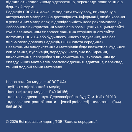
підлягають подальшому відтворенню, перекладу, поширенню в
будь-якій формі.
Редакція OBOZ.UA може не поділяти точку зору, викладену в
авторському матеріалі. За достовірність інформації, опублікованої
в рекламних матеріалах, відповідальність несе рекламодавець.
Заборонено використання матеріалів розміщених на цьому сайті,
хоч із зазначенням гіперпосилання на сторінку цього сайту,
логотипу OBOZ.UA або будь-якого іншого згадування, але без
письмового дозволу Редакції/ТОВ «Золота середина»
Незаконним використанням матеріалів буде вважатися: будь-яке
копiювання, публiкацiя, передрук, наступне поширення,
використання, переробка з використанням, включенням до
складу інших матеріалів, розповсюдження, адаптація, переклад
та інші подібні зміни матеріалу.
Назва онлайн медіа — «OBOZ.UA»
- суб'єкт у сфері онлайн медіа;
- ідентифікатор медіа — R40-06156;
- поштова адреса — вул. Деревообробна, буд. 7, м. Київ, 01013;
- адреса електронної пошти —
[email protected]
; - телефон — (044)
585 46 20
© 2026 Всі права захищені, ТОВ "Золота середина".