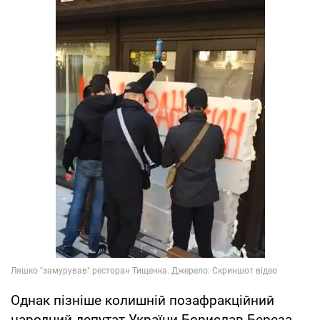
Однак пізніше колишній позафракційний
народний депутат України Борислав Береза