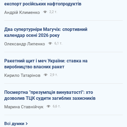
експорт російських нафтопродуктів
Андрій Клименко
2,2 т.
Два супертурніри Магучіх: спортивний
календар осені 2026 року
Олександр Липенко
6,1 т.
Ракетний щит і меч України: ставка на
виробництво власних ракет
Кирило Татарінов
2,9 т.
Посмертна "презумпція винуватості": хто
дозволив ТЦК судити загиблих захисників
Марина Ставнійчук
6,6 т.
Всі думки