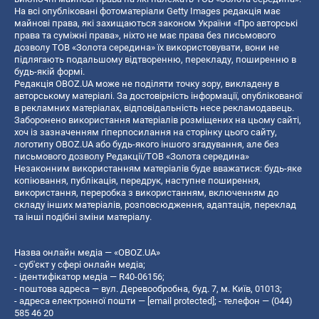
На всі опубліковані фотоматеріали Getty Images редакція має
майнові права, які захищаються законом України «Про авторські
права та суміжні права», ніхто не має права без письмового
дозволу ТОВ «Золота середина» їх використовувати, вони не
підлягають подальшому відтворенню, перекладу, поширенню в
будь-якій формі.
Редакція OBOZ.UA може не поділяти точку зору, викладену в
авторському матеріалі. За достовірність інформації, опублікованої
в рекламних матеріалах, відповідальність несе рекламодавець.
Заборонено використання матеріалів розміщених на цьому сайті,
хоч із зазначенням гіперпосилання на сторінку цього сайту,
логотипу OBOZ.UA або будь-якого іншого згадування, але без
письмового дозволу Редакції/ТОВ «Золота середина»
Незаконним використанням матеріалів буде вважатися: будь-яке
копiювання, публiкацiя, передрук, наступне поширення,
використання, переробка з використанням, включенням до
складу інших матеріалів, розповсюдження, адаптація, переклад
та інші подібні зміни матеріалу.
Назва онлайн медіа — «OBOZ.UA»
- суб'єкт у сфері онлайн медіа;
- ідентифікатор медіа — R40-06156;
- поштова адреса — вул. Деревообробна, буд. 7, м. Київ, 01013;
- адреса електронної пошти —
[email protected]
; - телефон — (044)
585 46 20