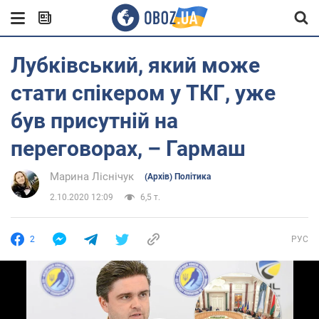
Лубківський, який може
стати спікером у ТКГ, уже
був присутній на
переговорах, – Гармаш
Марина Ліснічук
(Архів) Політика
2.10.2020 12:09
6,5 т.
2
РУС