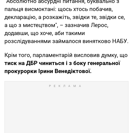
"Абсолютно абсурдні питання, буквально з
пальця висмоктані: щось хтось побачив,
декларацію, а розкажіть, звідки те, звідки се,
а що з мистецтвом", – зазначив Лерос,
додавши, що хоче, аби такими
розслідуваннями займалося винятково НАБУ.
Крім того, парламентарій висловив думку, що
тиск на ДБР чиниться і з боку генеральної
прокурорки Ірини Венедіктової.