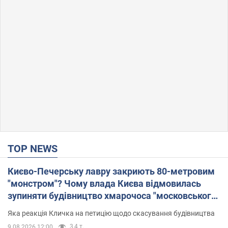
TOP NEWS
Києво-Печерську лавру закриють 80-метровим
"монстром"? Чому влада Києва відмовилась
зупиняти будівництво хмарочоса "московського
вірянина"
Яка реакція Кличка на петицію щодо скасування будівництва
3,4 т.
9.08.2026 12:00