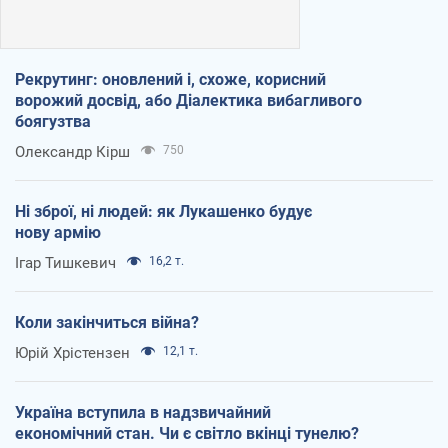
Рекрутинг: оновлений і, схоже, корисний
ворожий досвід, або Діалектика вибагливого
боягузтва
Олександр Кірш
750
Ні зброї, ні людей: як Лукашенко будує
нову армію
Ігар Тишкевич
16,2 т.
Коли закінчиться війна?
Юрій Хрістензен
12,1 т.
Україна вступила в надзвичайний
економічний стан. Чи є світло вкінці тунелю?