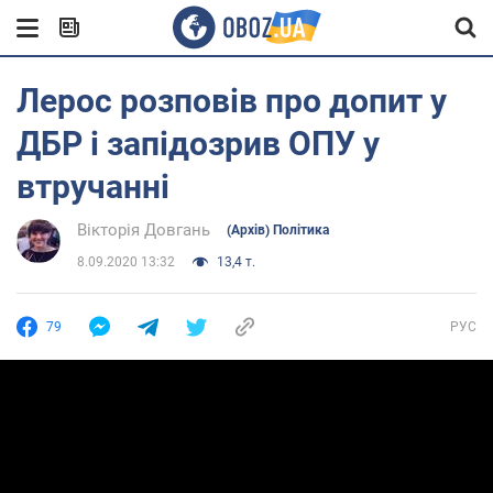
Лерос розповів про допит у
ДБР і запідозрив ОПУ у
втручанні
Вікторія Довгань
(Архів) Політика
8.09.2020 13:32
13,4 т.
79
РУС