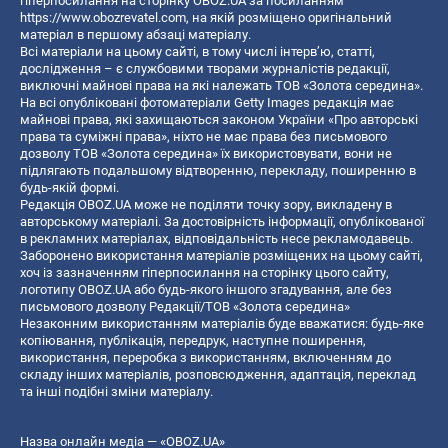
гіперпосилання на сторінку OBOZ.UA за посиланням
https://www.obozrevatel.com
, на якій розміщено оригінальний
матеріал в першому абзаці матеріалу.
Всі матеріали на цьому сайті, в тому числі інтерв’ю, статті,
дослідження – є службовими творами журналістів редакції,
виключні майнові права на які належать ТОВ «Золота середина».
На всі опубліковані фотоматеріали Getty Images редакція має
майнові права, які захищаються законом України «Про авторські
права та суміжні права», ніхто не має права без письмового
дозволу ТОВ «Золота середина» їх використовувати, вони не
підлягають подальшому відтворенню, перекладу, поширенню в
будь-якій формі.
Редакція OBOZ.UA може не поділяти точку зору, викладену в
авторському матеріалі. За достовірність інформації, опублікованої
в рекламних матеріалах, відповідальність несе рекламодавець.
Заборонено використання матеріалів розміщених на цьому сайті,
хоч із зазначенням гіперпосилання на сторінку цього сайту,
логотипу OBOZ.UA або будь-якого іншого згадування, але без
письмового дозволу Редакції/ТОВ «Золота середина»
Незаконним використанням матеріалів буде вважатися: будь-яке
копiювання, публiкацiя, передрук, наступне поширення,
використання, переробка з використанням, включенням до
складу інших матеріалів, розповсюдження, адаптація, переклад
та інші подібні зміни матеріалу.
Назва онлайн медіа — «OBOZ.UA»