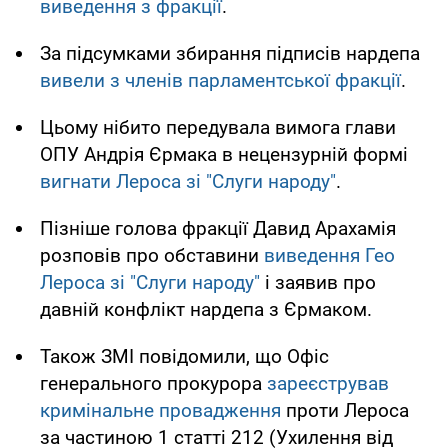
виведення з фракції
.
За підсумками збирання підписів нардепа
вивели з членів парламентської фракції
.
Цьому нібито передувала вимога глави
ОПУ Андрія Єрмака в нецензурній формі
вигнати Лероса зі "Слуги народу"
.
Пізніше голова фракції Давид Арахамія
розповів про обставини
виведення Гео
Лероса зі "Слуги народу"
і заявив про
давній конфлікт нардепа з Єрмаком.
Також ЗМІ повідомили, що Офіс
генерального прокурора
зареєстрував
кримінальне провадження
проти Лероса
за частиною 1 статті 212 (Ухилення від