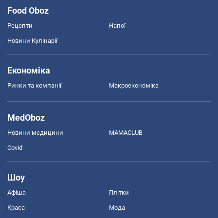
Food Oboz
Рецепти
Напої
Новини Кулінарії
Економіка
Ринки та компанії
Макроекономіка
MedOboz
Новини медицини
MAMACLUB
Covid
Шоу
Афіша
Плітки
Краса
Мода