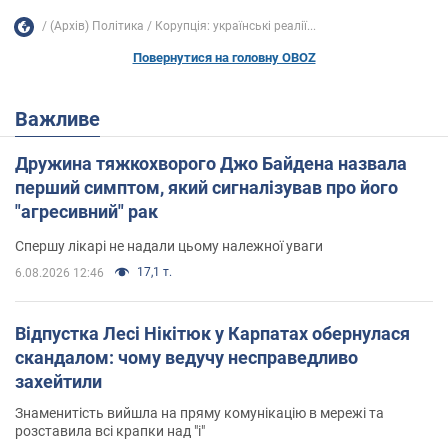
(Архів) Політика
Корупція: українські реалії...
Повернутися на головну OBOZ
Важливе
Дружина тяжкохворого Джо Байдена назвала
перший симптом, який сигналізував про його
"агресивний" рак
Спершу лікарі не надали цьому належної уваги
17,1 т.
6.08.2026 12:46
Відпустка Лесі Нікітюк у Карпатах обернулася
скандалом: чому ведучу несправедливо
захейтили
Знаменитість вийшла на пряму комунікацію в мережі та
розставила всі крапки над "і"