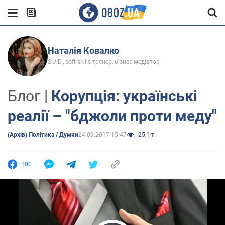
Наталія Ковалко
S.J.D., soft-skills тренер, бізнес-медіатор
Блог |
Корупція: українські
реалії – "бджоли проти меду"
(Архів) Політика / Думки
24.09.2017 15:47
25,1 т.
100