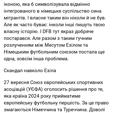
іконою, яка б символізувала відмінно
інтегрованого в німецьке суспільство сина
мігрантів. І власне таким він ніколи й не був.
Але як часто буває: інколи інші пишуть твою
власну історію. І DFB тут якраз добряче
постарався. Але разом з таким гучним
розлученням між Месутом Езілом та
Німецьким футбольним союзом постала ще
одна, зовсім інша проблема.
Скандал навколо Езіла
27 вересня Союз європейських спортивних
асоціацій (УЄФА) оголосить рішення про те,
яка країна 2024 року прийматиме
європейську футбольну першість. За це право
змагаються Німеччина та Туреччина. Доволі