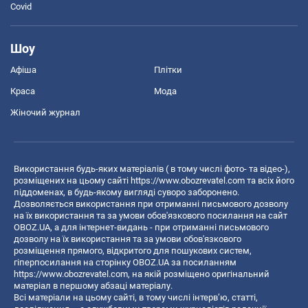
Covid
Шоу
Афіша
Плітки
Краса
Мода
Жіночий журнал
Використання будь-яких матеріалів ( в тому числі фото- та відео-),
розміщених на цьому сайті
https://www.obozrevatel.com
та всіх його
піддоменах, в будь-якому вигляді суворо заборонено.
Дозволяється використання при отриманні письмового дозволу
на їх використання та за умови обов'язкового посилання на сайт
OBOZ.UA, а для інтернет-видань - при отриманні письмового
дозволу на їх використання та за умови обов'язкового
розміщення прямого, відкритого для пошукових систем,
гіперпосилання на сторінку OBOZ.UA за посиланням
https://www.obozrevatel.com
, на якій розміщено оригінальний
матеріал в першому абзаці матеріалу.
Всі матеріали на цьому сайті, в тому числі інтерв’ю, статті,