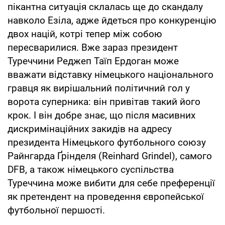
пікантна ситуація склалась ще до скандалу
навколо Езіла, адже йдеться про конкуренцію
двох націй, котрі тепер між собою
пересварилися. Вже зараз президент
Туреччини Реджеп Таїп Ердоган може
вважати відставку німецького національного
гравця як вирішальний політичний гол у
ворота суперника: він привітав такий його
крок. І він добре знає, що після масивних
дискримінаційних закидів на адресу
президента Німецького футбольного союзу
Райнгарда Ґрінделя (Reinhard Grindel), самого
DFB, а також німецького суспільства
Туреччина може вибити для себе преференції
як претендент на проведення європейської
футбольної першості.