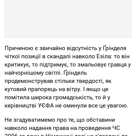
Причиною є звичайно відсутність у Ґрінделя
чіткої позиції в скандалі навколо Езіла: то він
критикує, то підтримує, то змальовує гравця у
найчорнішому світлі. Ґріндель
продемонстрував стільки твердості, як
кутовий прапорець на вітру. І якщо це
помітила широка громадськість, то й у
керівництві УЄФА не оминули все це увагою.
Не згадуватимемо про те, що обставини
навколо надання права на проведення ЧС