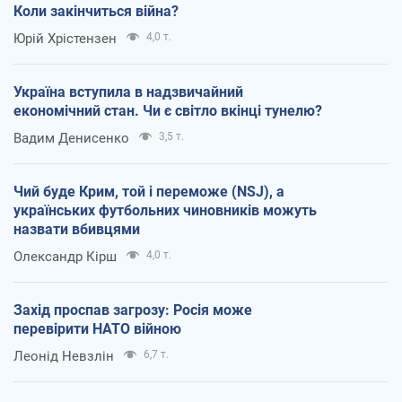
Коли закінчиться війна?
Юрій Хрістензен
4,0 т.
Україна вступила в надзвичайний
економічний стан. Чи є світло вкінці тунелю?
Вадим Денисенко
3,5 т.
Чий буде Крим, той і переможе (NSJ), а
українських футбольних чиновників можуть
назвати вбивцями
Олександр Кірш
4,0 т.
Захід проспав загрозу: Росія може
перевірити НАТО війною
Леонід Невзлін
6,7 т.