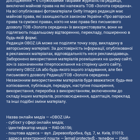
дослідження – є службовими творами журналістів редакції,
виключні майнові права на які належать ТОВ «Золота середина».
На всі опубліковані фотоматеріали Getty Images редакція має
майнові права, які захищаються законом України «Про авторські
права та суміжні права», ніхто не має права без письмового
дозволу ТОВ «Золота середина» їх використовувати, вони не
підлягають подальшому відтворенню, перекладу, поширенню в
будь-якій формі.
Редакція OBOZ.UA може не поділяти точку зору, викладену в
авторському матеріалі. За достовірність інформації, опублікованої
в рекламних матеріалах, відповідальність несе рекламодавець.
Заборонено використання матеріалів розміщених на цьому сайті,
хоч із зазначенням гіперпосилання на сторінку цього сайту,
логотипу OBOZ.UA або будь-якого іншого згадування, але без
письмового дозволу Редакції/ТОВ «Золота середина»
Незаконним використанням матеріалів буде вважатися: будь-яке
копiювання, публiкацiя, передрук, наступне поширення,
використання, переробка з використанням, включенням до
складу інших матеріалів, розповсюдження, адаптація, переклад
та інші подібні зміни матеріалу.
Назва онлайн медіа — «OBOZ.UA»
- суб'єкт у сфері онлайн медіа;
- ідентифікатор медіа — R40-06156;
- поштова адреса — вул. Деревообробна, буд. 7, м. Київ, 01013;
- адреса електронної пошти —
[email protected]
; - телефон — (044)