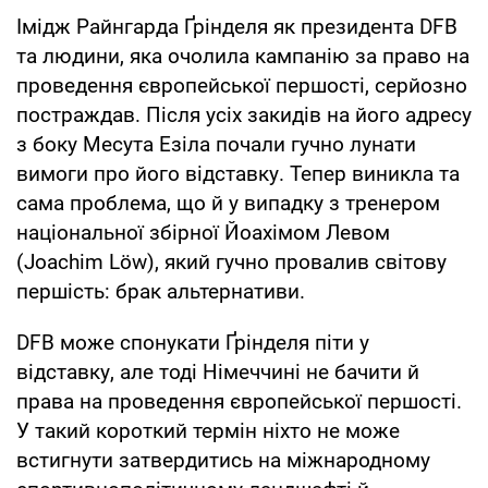
Імідж Райнгарда Ґрінделя як президента DFB
та людини, яка очолила кампанію за право на
проведення європейської першості, серйозно
постраждав. Після усіх закидів на його адресу
з боку Месута Езіла почали гучно лунати
вимоги про його відставку. Тепер виникла та
сама проблема, що й у випадку з тренером
національної збірної Йоахімом Левом
(Joachim Löw), який гучно провалив світову
першість: брак альтернативи.
DFB може спонукати Ґрінделя піти у
відставку, але тоді Німеччині не бачити й
права на проведення європейської першості.
У такий короткий термін ніхто не може
встигнути затвердитись на міжнародному