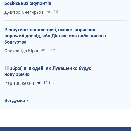
російських окупантів
Дмитро Снєгирьов
2,8 т.
Рекрутинг: оновлений і, схоже, корисний
ворожий досвід, або Діалектика вибагливого
боягузтва
Олександр Кірш
2,3 т.
Ні зброї, ні людей: як Лукашенко будує
нову армію
Ігар Тишкевич
16,9 т.
Всі думки