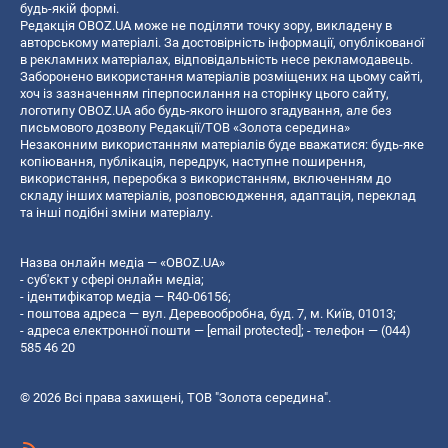
будь-якій формі.
Редакція OBOZ.UA може не поділяти точку зору, викладену в
авторському матеріалі. За достовірність інформації, опублікованої
в рекламних матеріалах, відповідальність несе рекламодавець.
Заборонено використання матеріалів розміщених на цьому сайті,
хоч із зазначенням гіперпосилання на сторінку цього сайту,
логотипу OBOZ.UA або будь-якого іншого згадування, але без
письмового дозволу Редакції/ТОВ «Золота середина»
Незаконним використанням матеріалів буде вважатися: будь-яке
копiювання, публiкацiя, передрук, наступне поширення,
використання, переробка з використанням, включенням до
складу інших матеріалів, розповсюдження, адаптація, переклад
та інші подібні зміни матеріалу.
Назва онлайн медіа — «OBOZ.UA»
- суб'єкт у сфері онлайн медіа;
- ідентифікатор медіа — R40-06156;
- поштова адреса — вул. Деревообробна, буд. 7, м. Київ, 01013;
- адреса електронної пошти —
[email protected]
; - телефон — (044)
585 46 20
© 2026 Всі права захищені, ТОВ "Золота середина".