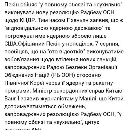
Пекін обіцяє "у повному обсязі та неухильно"
виконувати нову резолюцію Радбезу ООН
щодо КНДР. Тим часом Пхеньян заявив, що є
"відповідальною ядерною державою" та
погрожуватиме ядерною зброєю лише
США.Офіційний Пекін у понеділок, 7 серпня,
пообіцяв, що на "сто відсотків" виконуватиме
зобов'язання щодо втілення нових санкцій,
запроваджених Радою Безпеки Організації
Об'єднаних Націй (РБ ООН) стосовно
Північної Кореї через її ядерну та ракетну
програми. Міністр закордонних справ Китаю
Ванг Ї заявив журналістам у Манілі, що Китай
дотримуватиметься обмежень,
запроваджених резолюцією Радбезу ООН, "у
повному обсязі та неухильно", цитує
агентство AFP.