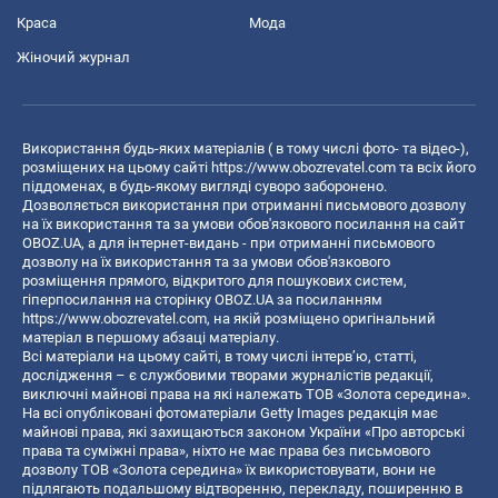
Краса
Мода
Жіночий журнал
Використання будь-яких матеріалів ( в тому числі фото- та відео-),
розміщених на цьому сайті
https://www.obozrevatel.com
та всіх його
піддоменах, в будь-якому вигляді суворо заборонено.
Дозволяється використання при отриманні письмового дозволу
на їх використання та за умови обов'язкового посилання на сайт
OBOZ.UA, а для інтернет-видань - при отриманні письмового
дозволу на їх використання та за умови обов'язкового
розміщення прямого, відкритого для пошукових систем,
гіперпосилання на сторінку OBOZ.UA за посиланням
https://www.obozrevatel.com
, на якій розміщено оригінальний
матеріал в першому абзаці матеріалу.
Всі матеріали на цьому сайті, в тому числі інтерв’ю, статті,
дослідження – є службовими творами журналістів редакції,
виключні майнові права на які належать ТОВ «Золота середина».
На всі опубліковані фотоматеріали Getty Images редакція має
майнові права, які захищаються законом України «Про авторські
права та суміжні права», ніхто не має права без письмового
дозволу ТОВ «Золота середина» їх використовувати, вони не
підлягають подальшому відтворенню, перекладу, поширенню в