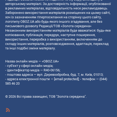
авторському матеріалі. За достовірність інформації, опублікованої
в рекламних матеріалах, відповідальність несе рекламодавець.
Заборонено використання матеріалів розміщених на цьому сайті,
хоч із зазначенням гіперпосилання на сторінку цього сайту,
логотипу OBOZ.UA або будь-якого іншого згадування, але без
письмового дозволу Редакції/ТОВ «Золота середина»
Незаконним використанням матеріалів буде вважатися: будь-яке
копiювання, публiкацiя, передрук, наступне поширення,
використання, переробка з використанням, включенням до
складу інших матеріалів, розповсюдження, адаптація, переклад
та інші подібні зміни матеріалу.
Назва онлайн медіа — «OBOZ.UA»
- суб'єкт у сфері онлайн медіа;
- ідентифікатор медіа — R40-06156;
- поштова адреса — вул. Деревообробна, буд. 7, м. Київ, 01013;
- адреса електронної пошти —
[email protected]
; - телефон — (044)
585 46 20
© 2026 Всі права захищені, ТОВ "Золота середина".