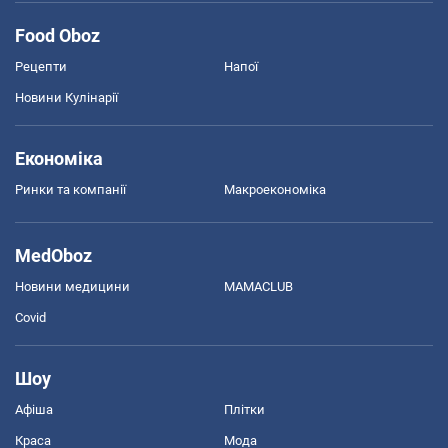
Food Oboz
Рецепти
Напої
Новини Кулінарії
Економіка
Ринки та компанії
Макроекономіка
MedOboz
Новини медицини
MAMACLUB
Covid
Шоу
Афіша
Плітки
Краса
Мода