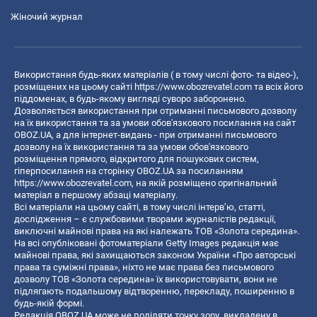
Жіночий журнал
Використання будь-яких матеріалів ( в тому числі фото- та відео-),
розміщених на цьому сайті
https://www.obozrevatel.com
та всіх його
піддоменах, в будь-якому вигляді суворо заборонено.
Дозволяється використання при отриманні письмового дозволу
на їх використання та за умови обов'язкового посилання на сайт
OBOZ.UA, а для інтернет-видань - при отриманні письмового
дозволу на їх використання та за умови обов'язкового
розміщення прямого, відкритого для пошукових систем,
гіперпосилання на сторінку OBOZ.UA за посиланням
https://www.obozrevatel.com
, на якій розміщено оригінальний
матеріал в першому абзаці матеріалу.
Всі матеріали на цьому сайті, в тому числі інтерв’ю, статті,
дослідження – є службовими творами журналістів редакції,
виключні майнові права на які належать ТОВ «Золота середина».
На всі опубліковані фотоматеріали Getty Images редакція має
майнові права, які захищаються законом України «Про авторські
права та суміжні права», ніхто не має права без письмового
дозволу ТОВ «Золота середина» їх використовувати, вони не
підлягають подальшому відтворенню, перекладу, поширенню в
будь-якій формі.
Редакція OBOZ.UA може не поділяти точку зору, викладену в