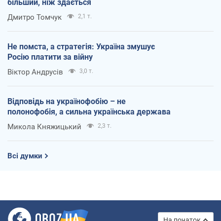
більший, ніж здається
Дмитро Томчук
2,1 т.
Не помста, а стратегія: Україна змушує
Росію платити за війну
Віктор Андрусів
3,0 т.
Відповідь на українофобію – не
полонофобія, а сильна українська держава
Микола Княжицький
2,3 т.
Всі думки
На початок