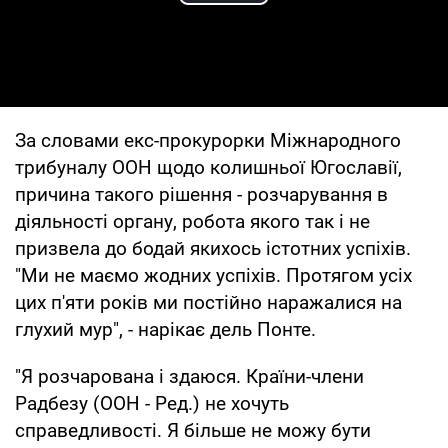
Play Video
За словами екс-прокурорки Міжнародного
трибуналу ООН щодо колишньої Югославії,
причина такого рішення - розчарування в
діяльності органу, робота якого так і не
призвела до бодай якихось істотних успіхів.
"Ми не маємо жодних успіхів. Протягом усіх
цих п'яти років ми постійно наражалися на
глухий мур", - нарікає дель Понте.
"Я розчарована і здаюся. Країни-члени
Радбезу (ООН - Ред.) не хочуть
справедливості. Я більше не можу бути