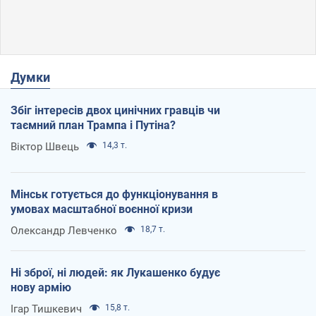
Думки
Збіг інтересів двох цинічних гравців чи
таємний план Трампа і Путіна?
Віктор Швець
14,3 т.
Мінськ готується до функціонування в
умовах масштабної воєнної кризи
Олександр Левченко
18,7 т.
Ні зброї, ні людей: як Лукашенко будує
нову армію
Ігар Тишкевич
15,8 т.