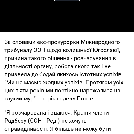
Play Video
За словами екс-прокурорки Міжнародного
трибуналу ООН щодо колишньої Югославії,
причина такого рішення - розчарування в
діяльності органу, робота якого так і не
призвела до бодай якихось істотних успіхів.
"Ми не маємо жодних успіхів. Протягом усіх
цих п'яти років ми постійно наражалися на
глухий мур", - нарікає дель Понте.
"Я розчарована і здаюся. Країни-члени
Радбезу (ООН - Ред.) не хочуть
справедливості. Я більше не можу бути