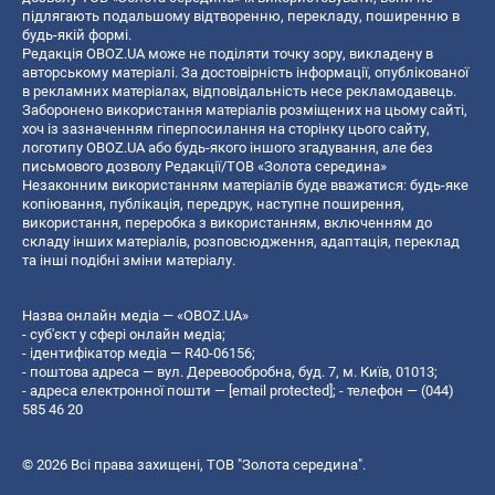
підлягають подальшому відтворенню, перекладу, поширенню в
будь-якій формі.
Редакція OBOZ.UA може не поділяти точку зору, викладену в
авторському матеріалі. За достовірність інформації, опублікованої
в рекламних матеріалах, відповідальність несе рекламодавець.
Заборонено використання матеріалів розміщених на цьому сайті,
хоч із зазначенням гіперпосилання на сторінку цього сайту,
логотипу OBOZ.UA або будь-якого іншого згадування, але без
письмового дозволу Редакції/ТОВ «Золота середина»
Незаконним використанням матеріалів буде вважатися: будь-яке
копiювання, публiкацiя, передрук, наступне поширення,
використання, переробка з використанням, включенням до
складу інших матеріалів, розповсюдження, адаптація, переклад
та інші подібні зміни матеріалу.
Назва онлайн медіа — «OBOZ.UA»
- суб'єкт у сфері онлайн медіа;
- ідентифікатор медіа — R40-06156;
- поштова адреса — вул. Деревообробна, буд. 7, м. Київ, 01013;
- адреса електронної пошти —
[email protected]
; - телефон — (044)
585 46 20
© 2026 Всі права захищені, ТОВ "Золота середина".