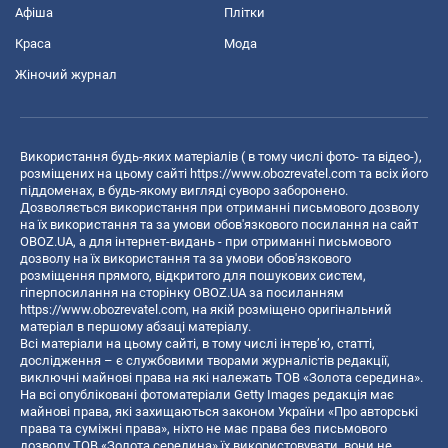
Афіша
Плітки
Краса
Мода
Жіночий журнал
Використання будь-яких матеріалів ( в тому числі фото- та відео-),
розміщених на цьому сайті
https://www.obozrevatel.com
та всіх його
піддоменах, в будь-якому вигляді суворо заборонено.
Дозволяється використання при отриманні письмового дозволу
на їх використання та за умови обов'язкового посилання на сайт
OBOZ.UA, а для інтернет-видань - при отриманні письмового
дозволу на їх використання та за умови обов'язкового
розміщення прямого, відкритого для пошукових систем,
гіперпосилання на сторінку OBOZ.UA за посиланням
https://www.obozrevatel.com
, на якій розміщено оригінальний
матеріал в першому абзаці матеріалу.
Всі матеріали на цьому сайті, в тому числі інтерв’ю, статті,
дослідження – є службовими творами журналістів редакції,
виключні майнові права на які належать ТОВ «Золота середина».
На всі опубліковані фотоматеріали Getty Images редакція має
майнові права, які захищаються законом України «Про авторські
права та суміжні права», ніхто не має права без письмового
дозволу ТОВ «Золота середина» їх використовувати, вони не