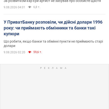
За розвитком кар'єри артист не забував про особисте щастя
6,8 т.
9.08.2026 04:01
У ПриватБанку розповіли, чи дійсні долари 1996
року: чи приймають обмінники та банки такі
купюри
Що робити, якщо банки та обмінні пункти не приймають старі
долари
59,6 т.
9.08.2026 02:20