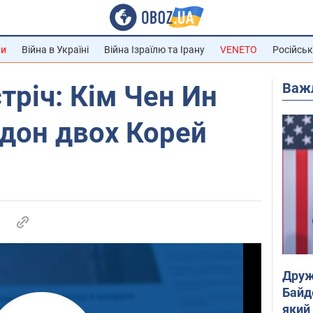
ни
Війна в Україні
Війна Ізраїлю та Ірану
VENETO
Російськ
Важ
тріч: Кім Чен Ин
дон двох Корей
Друж
Байд
який