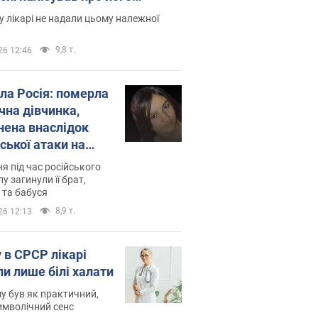
есивний" рак
 лікарі не надали цьому належної
9,8 т.
26 12:46
ила Росія: померла
чна дівчинка,
нена внаслідок
ської атаки на
ину. Фото
ня під час російського
лу загинули її брат,
 та бабуся
8,9 т.
26 12:13
 в СРСР лікарі
ли лише білі халати
у був як практичний,
символічний сенс