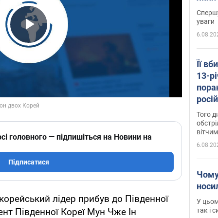
"агр
Спершу
уваги
6.08.20
Play Video
Її вб
13-рі
пора
росій
Сумщ
Того д
обстрі
вітчим
сі головного — підпишіться на Новини на
6.08.20
Підписатися
Чому
носи
окорейський лідер прибув до Південної
У цьом
так і 
ент Південної Кореї Мун Чже Ін