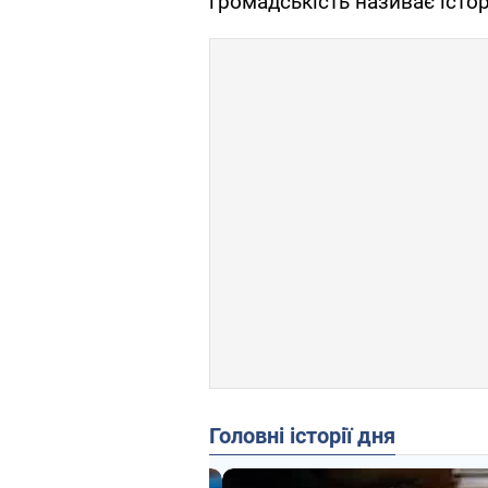
громадськість називає істо
Головні історії дня