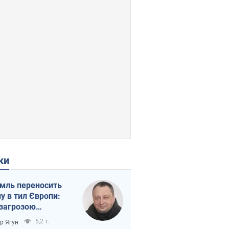
ки
мль переносить
ну в тил Європи:
 загрозою
тична логістика
5,2 т.
ор Ягун