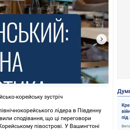
Дум
йсько-корейську зустріч
Кре
північнокорейського лідера в Південну
вій
під
вили сподівання, що ці переговори
кри
Корейському півострові. У Вашингтоні
Вікт