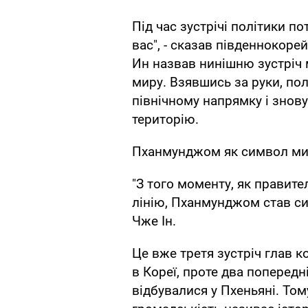
Під час зустрічі політики п
вас", - сказав південнокор
Ин назвав нинішню зустріч 
миру. Взявшись за руки, по
північному напрямку і знов
територію.
Пханмунджом як символ ми
"З того моменту, як правит
лінію, Пханмунджом став сим
Чже Ін.
Це вже третя зустріч глав к
в Кореї, проте два попередні
відбувалися у Пхеньяні. Том