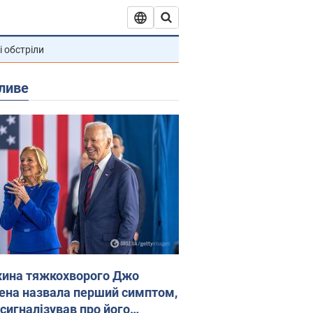
і обстріли
ливе
ина тяжкохворого Джо
ена назвала перший симптом,
 сигналізував про його