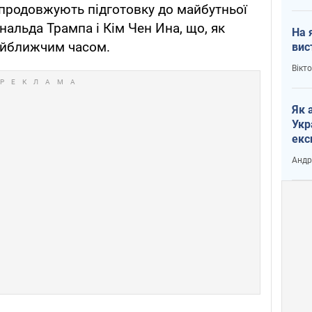
продовжують підготовку до майбутньої
нальда Трампа і Кім Чен Ина, що, як
На 
найближчим часом.
вис
Вікт
Як 
Укр
екс
наф
Андр