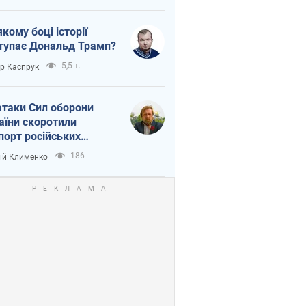
якому боці історії
тупає Дональд Трамп?
5,5 т.
ор Каспрук
атаки Сил оборони
аїни скоротили
порт російських
топродуктів
186
ій Клименко