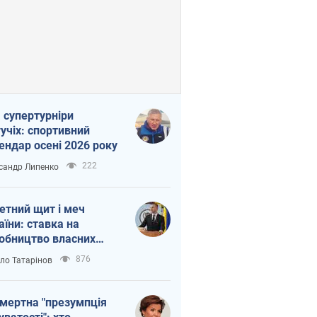
 супертурніри
учіх: спортивний
ендар осені 2026 року
222
сандр Липенко
етний щит і меч
аїни: ставка на
обництво власних
ет
876
ло Татарінов
мертна "презумпція