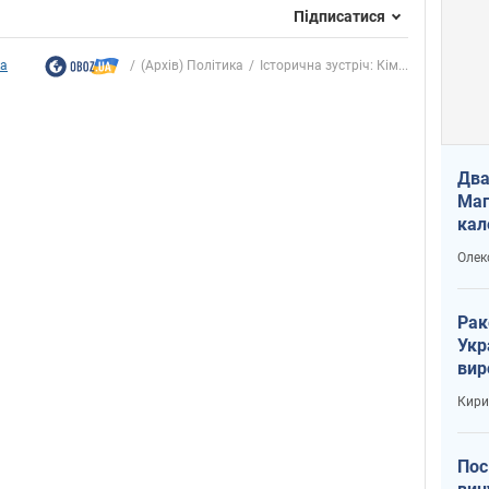
Підписатися
ка
(Архів) Політика
Історична зустріч: Кім...
Два
Маг
кал
Олек
Рак
Укр
вир
рак
Кири
Пос