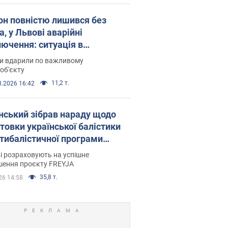
он повністю лишився без
а, у Львові аварійні
лючення: ситуація в
госистемі 6 серпня
ни вдарили по важливому
об'єкту
11,2 т.
8.2026 16:42
нський зібрав нараду щодо
товки української балістики
JA: які рішення готуються
і розраховують на успішне
шення проєкту FREYJA
35,8 т.
26 14:58