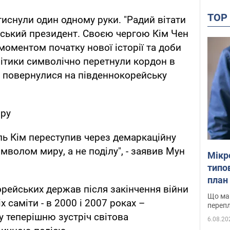
TO
отиснули один одному руки. "Радий вітати
ейський президент. Своєю чергою Кім Чен
моментом початку нової історії та доби
літики символічно перетнули кордон в
у повернулися на південнокорейську
ру
ель Кім переступив через демаркаційну
волом миру, а не поділу", - заявив Мун
Мікр
типов
план 
орейських держав після закінчення війни
Що маю
х саміти - в 2000 і 2007 роках –
перепл
у теперішню зустріч світова
6.08.20