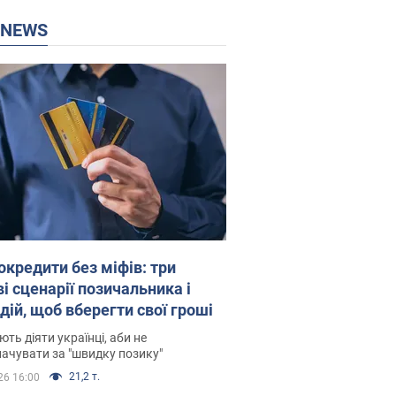
P NEWS
окредити без міфів: три
і сценарії позичальника і
дій, щоб вберегти свої гроші
ть діяти українці, аби не
ачувати за "швидку позику"
21,2 т.
26 16:00