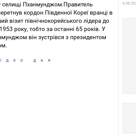
у селищі Пханмунджом.Правитель
6.08.20
перетнув кордон Південної Кореї вранці в
ший візит північнокорейського лідера до
1953 року, тобто за останні 65 років. У
мунджом він зустрівся з президентом
ом.
ідео дня