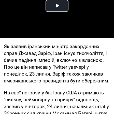
Play Video
Як заявив іранський міністр закордонних
справ Джавад Заріф, Іран існує тисячоліття, і
бачив падіння імперій, включно з власною.
Про це він написав у Twitter увечері у
понеділок, 23 липня. Заріф також закликав
американського президента бути обережним.
На свої погрози у бік Ірану США отримають
"сильну, неймовірну та прикру" відповідь,
заявив у вівторок, 24 липня, начальник штабу
Збройних сил країни Мохаммад Багері, цитує