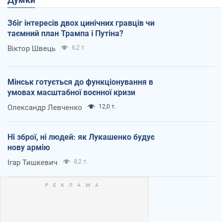
Збіг інтересів двох цинічних гравців чи
таємний план Трампа і Путіна?
Віктор Швець
6,2 т.
Мінськ готується до функціонування в
умовах масштабної воєнної кризи
Олександр Левченко
12,0 т.
Ні зброї, ні людей: як Лукашенко будує
нову армію
Ігар Тишкевич
8,2 т.