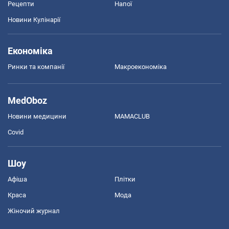
Рецепти
Напої
Новини Кулінарії
Економіка
Ринки та компанії
Макроекономіка
MedOboz
Новини медицини
MAMACLUB
Covid
Шоу
Афіша
Плітки
Краса
Мода
Жіночий журнал