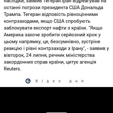
наслідки, заявив Тегеран.Іран відреагував на
останні погрози президента США Дональда
Трампа. Тегеран відповість рівноцінними
контрзаходами, якщо США спробують
заблокувати експорт нафти з країни. "Якщо
Америка захоче зробити серйозний крок у
цьому напрямку, це, безсумнівно, зустріне
реакцію і рівні контрзаходи з Ірану", - заявив у
вівторок, 24 липня, речник міністерства
закордонних справ країни, цитує агенція
Reuters.
Відео дня