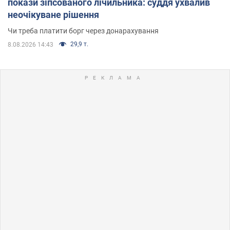
покази зіпсованого лічильника: суддя ухвалив
неочікуване рішення
Чи треба платити борг через донарахування
29,9 т.
8.08.2026 14:43