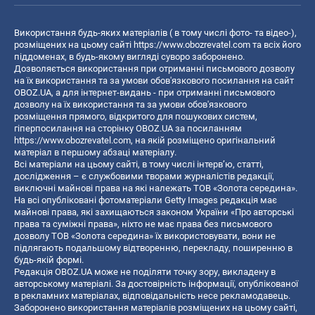
Використання будь-яких матеріалів ( в тому числі фото- та відео-),
розміщених на цьому сайті
https://www.obozrevatel.com
та всіх його
піддоменах, в будь-якому вигляді суворо заборонено.
Дозволяється використання при отриманні письмового дозволу
на їх використання та за умови обов'язкового посилання на сайт
OBOZ.UA, а для інтернет-видань - при отриманні письмового
дозволу на їх використання та за умови обов'язкового
розміщення прямого, відкритого для пошукових систем,
гіперпосилання на сторінку OBOZ.UA за посиланням
https://www.obozrevatel.com
, на якій розміщено оригінальний
матеріал в першому абзаці матеріалу.
Всі матеріали на цьому сайті, в тому числі інтерв’ю, статті,
дослідження – є службовими творами журналістів редакції,
виключні майнові права на які належать ТОВ «Золота середина».
На всі опубліковані фотоматеріали Getty Images редакція має
майнові права, які захищаються законом України «Про авторські
права та суміжні права», ніхто не має права без письмового
дозволу ТОВ «Золота середина» їх використовувати, вони не
підлягають подальшому відтворенню, перекладу, поширенню в
будь-якій формі.
Редакція OBOZ.UA може не поділяти точку зору, викладену в
авторському матеріалі. За достовірність інформації, опублікованої
в рекламних матеріалах, відповідальність несе рекламодавець.
Заборонено використання матеріалів розміщених на цьому сайті,