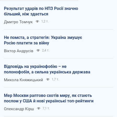
Результат ударів по НПЗ Росії значно
більший, ніж здається
Дмитро Томчук
1,2 т.
Не помста, а стратегія: Україна змушує
Росію платити за війну
Віктор Андрусів
2,4 т.
Відповідь на українофобію – не
полонофобія, а сильна українська держава
Микола Княжицький
1,7 т.
Мер Москви раптово схотів миру, як стають
послом у США й нові українські топ-рейтинги
Олександр Кірш
7,1 т.