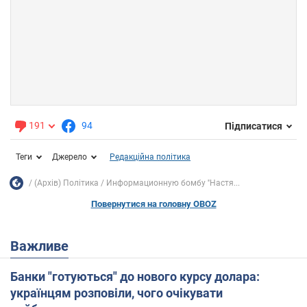
191
94
Підписатися
Теги
Джерело
Редакційна політика
(Архів) Політика
Информационную бомбу ''Настя...
Повернутися на головну OBOZ
Важливе
Банки "готуються" до нового курсу долара:
українцям розповіли, чого очікувати