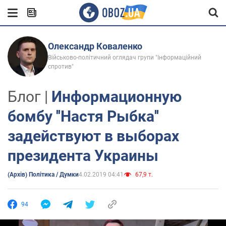
Олександр Коваленко
Військово-політичний оглядач групи "Інформаційний
спротив"
Блог |
Информационную
бомбу ''Настя Рыбка''
задействуют в выборах
президента Украины
(Архів) Політика / Думки
4.02.2019 04:41
67,9 т.
94