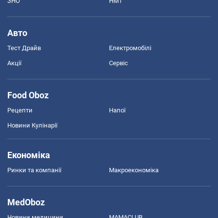
ЗНО
НМТ
Авто
Тест Драйв
Електромобілі
Акції
Сервіс
Food Oboz
Рецепти
Напої
Новини Кулінарії
Економіка
Ринки та компанії
Макроекономіка
MedOboz
Новини медицини
MAMACLUB