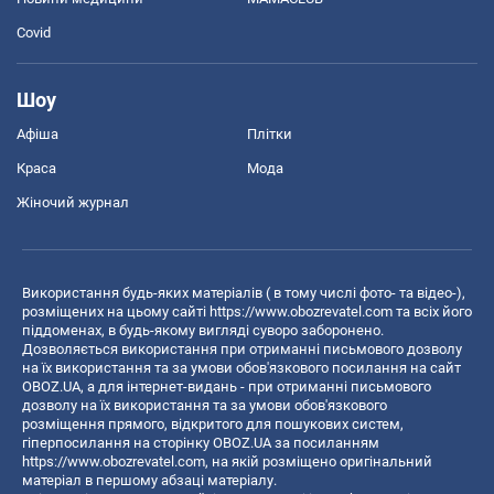
Covid
Шоу
Афіша
Плітки
Краса
Мода
Жіночий журнал
Використання будь-яких матеріалів ( в тому числі фото- та відео-),
розміщених на цьому сайті
https://www.obozrevatel.com
та всіх його
піддоменах, в будь-якому вигляді суворо заборонено.
Дозволяється використання при отриманні письмового дозволу
на їх використання та за умови обов'язкового посилання на сайт
OBOZ.UA, а для інтернет-видань - при отриманні письмового
дозволу на їх використання та за умови обов'язкового
розміщення прямого, відкритого для пошукових систем,
гіперпосилання на сторінку OBOZ.UA за посиланням
https://www.obozrevatel.com
, на якій розміщено оригінальний
матеріал в першому абзаці матеріалу.