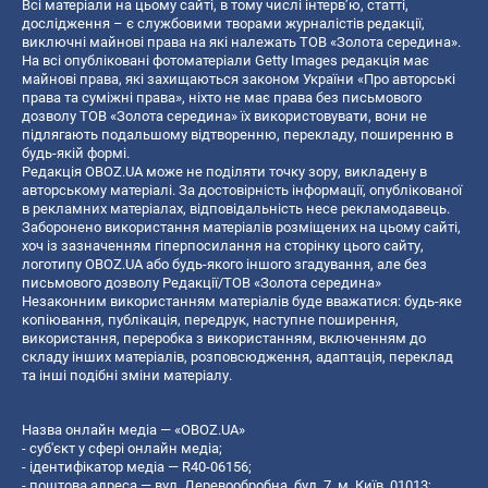
Всі матеріали на цьому сайті, в тому числі інтерв’ю, статті,
дослідження – є службовими творами журналістів редакції,
виключні майнові права на які належать ТОВ «Золота середина».
На всі опубліковані фотоматеріали Getty Images редакція має
майнові права, які захищаються законом України «Про авторські
права та суміжні права», ніхто не має права без письмового
дозволу ТОВ «Золота середина» їх використовувати, вони не
підлягають подальшому відтворенню, перекладу, поширенню в
будь-якій формі.
Редакція OBOZ.UA може не поділяти точку зору, викладену в
авторському матеріалі. За достовірність інформації, опублікованої
в рекламних матеріалах, відповідальність несе рекламодавець.
Заборонено використання матеріалів розміщених на цьому сайті,
хоч із зазначенням гіперпосилання на сторінку цього сайту,
логотипу OBOZ.UA або будь-якого іншого згадування, але без
письмового дозволу Редакції/ТОВ «Золота середина»
Незаконним використанням матеріалів буде вважатися: будь-яке
копiювання, публiкацiя, передрук, наступне поширення,
використання, переробка з використанням, включенням до
складу інших матеріалів, розповсюдження, адаптація, переклад
та інші подібні зміни матеріалу.
Назва онлайн медіа — «OBOZ.UA»
- суб'єкт у сфері онлайн медіа;
- ідентифікатор медіа — R40-06156;
- поштова адреса — вул. Деревообробна, буд. 7, м. Київ, 01013;