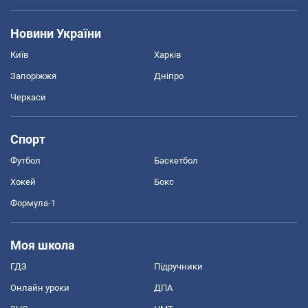
Новини України
Київ
Харків
Запоріжжя
Дніпро
Черкаси
Спорт
Футбол
Баскетбол
Хокей
Бокс
Формула-1
Моя школа
ГДЗ
Підручники
Онлайн уроки
ДПА