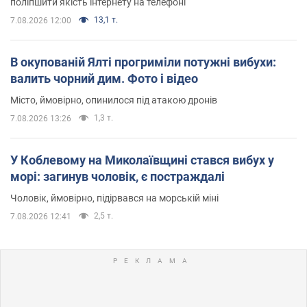
поліпшити якість інтернету на телефоні
13,1 т.
7.08.2026 12:00
В окупованій Ялті прогриміли потужні вибухи:
валить чорний дим. Фото і відео
Місто, ймовірно, опинилося під атакою дронів
1,3 т.
7.08.2026 13:26
У Коблевому на Миколаївщині стався вибух у
морі: загинув чоловік, є постраждалі
Чоловік, ймовірно, підірвався на морській міні
2,5 т.
7.08.2026 12:41