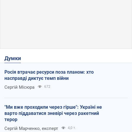
Думки
Росія втрачає ресурси поза планом: хто
насправді диктує темп війни
Сергій Місюра
672
"Ми вже проходили через гірше": Україні не
варто піддаватися зневірі через ракетний
терор
Сергій Марченко, експерт
4,0 т.