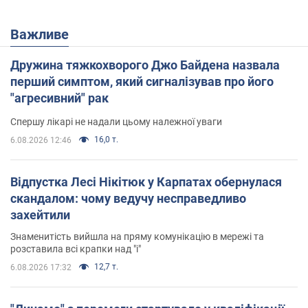
Важливе
Дружина тяжкохворого Джо Байдена назвала
перший симптом, який сигналізував про його
"агресивний" рак
Спершу лікарі не надали цьому належної уваги
16,0 т.
6.08.2026 12:46
Відпустка Лесі Нікітюк у Карпатах обернулася
скандалом: чому ведучу несправедливо
захейтили
Знаменитість вийшла на пряму комунікацію в мережі та
розставила всі крапки над "і"
12,7 т.
6.08.2026 17:32