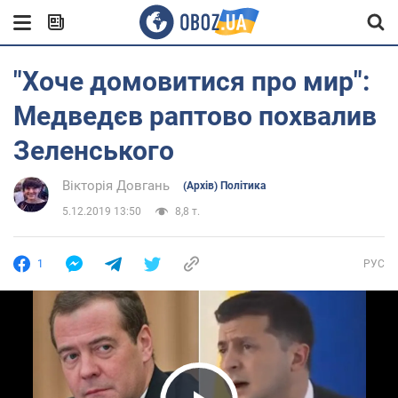
"Хоче домовитися про мир":
Медведєв раптово похвалив
Зеленського
Вікторія Довгань
(Архів) Політика
5.12.2019 13:50
8,8 т.
1
РУС