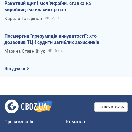
Ракетний щит і меч України: ставка на
виробництво власних ракет
Кирило Татарінов
2,9 т.
Посмертна "презумпція винуватості": хто
дозволив ТЦК судити загиблих захисників
Марина Ставнійчук
6,7 т.
Всі думки
На початок
Про компанію
Команда