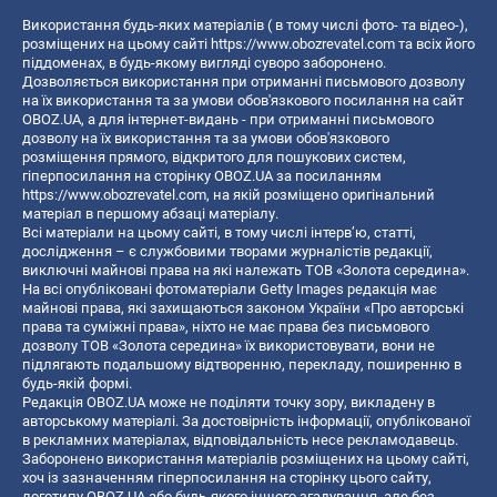
Використання будь-яких матеріалів ( в тому числі фото- та відео-),
розміщених на цьому сайті
https://www.obozrevatel.com
та всіх його
піддоменах, в будь-якому вигляді суворо заборонено.
Дозволяється використання при отриманні письмового дозволу
на їх використання та за умови обов'язкового посилання на сайт
OBOZ.UA, а для інтернет-видань - при отриманні письмового
дозволу на їх використання та за умови обов'язкового
розміщення прямого, відкритого для пошукових систем,
гіперпосилання на сторінку OBOZ.UA за посиланням
https://www.obozrevatel.com
, на якій розміщено оригінальний
матеріал в першому абзаці матеріалу.
Всі матеріали на цьому сайті, в тому числі інтерв’ю, статті,
дослідження – є службовими творами журналістів редакції,
виключні майнові права на які належать ТОВ «Золота середина».
На всі опубліковані фотоматеріали Getty Images редакція має
майнові права, які захищаються законом України «Про авторські
права та суміжні права», ніхто не має права без письмового
дозволу ТОВ «Золота середина» їх використовувати, вони не
підлягають подальшому відтворенню, перекладу, поширенню в
будь-якій формі.
Редакція OBOZ.UA може не поділяти точку зору, викладену в
авторському матеріалі. За достовірність інформації, опублікованої
в рекламних матеріалах, відповідальність несе рекламодавець.
Заборонено використання матеріалів розміщених на цьому сайті,
хоч із зазначенням гіперпосилання на сторінку цього сайту,
логотипу OBOZ.UA або будь-якого іншого згадування, але без