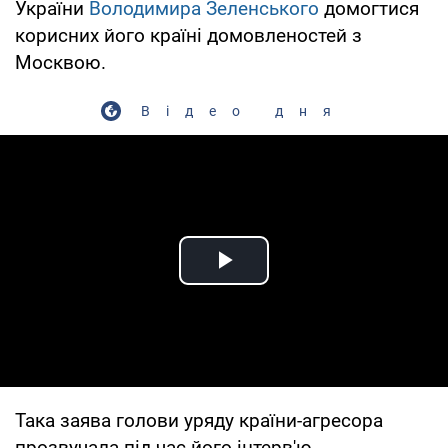
України
Володимира Зеленського
домогтися
корисних його країні домовленостей з
Москвою.
Відео дня
Play Video
Така заява голови уряду країни-агресора
прозвучала під час його інтерв'ю