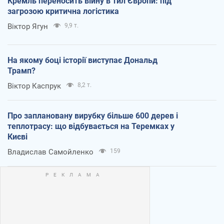
Кремль переносить війну в тил Європи: під
загрозою критична логістика
Віктор Ягун
9,9 т.
На якому боці історії виступає Дональд
Трамп?
Віктор Каспрук
8,2 т.
Про заплановану вирубку більше 600 дерев і
теплотрасу: що відбувається на Теремках у
Києві
Владислав Самойленко
159