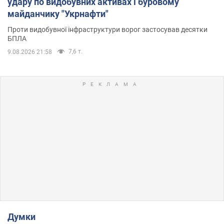
удару по видобувних активах і буровому
майданчику "Укрнафти"
Проти видобувної інфраструктури ворог застосував десятки
БПЛА
7,6 т.
9.08.2026 21:58
Думки