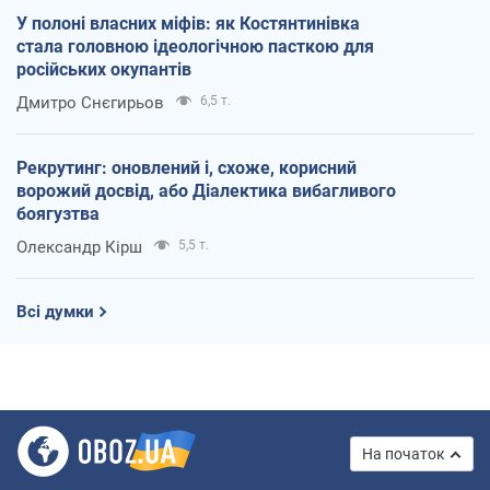
У полоні власних міфів: як Костянтинівка
стала головною ідеологічною пасткою для
російських окупантів
Дмитро Снєгирьов
6,5 т.
Рекрутинг: оновлений і, схоже, корисний
ворожий досвід, або Діалектика вибагливого
боягузтва
Олександр Кірш
5,5 т.
Всі думки
На початок