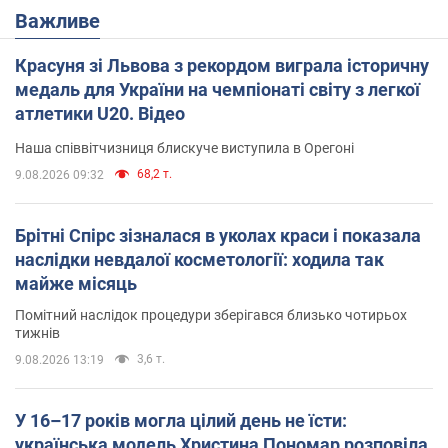
Важливе
Красуня зі Львова з рекордом виграла історичну
медаль для України на чемпіонаті світу з легкої
атлетики U20. Відео
Наша співвітчизниця блискуче виступила в Орегоні
68,2 т.
9.08.2026 09:32
Брітні Спірс зізналася в уколах краси і показала
наслідки невдалої косметології: ходила так
майже місяць
Помітний наслідок процедури зберігався близько чотирьох
тижнів
3,6 т.
9.08.2026 13:19
У 16–17 років могла цілий день не їсти:
українська модель Христина Пономар розповіла