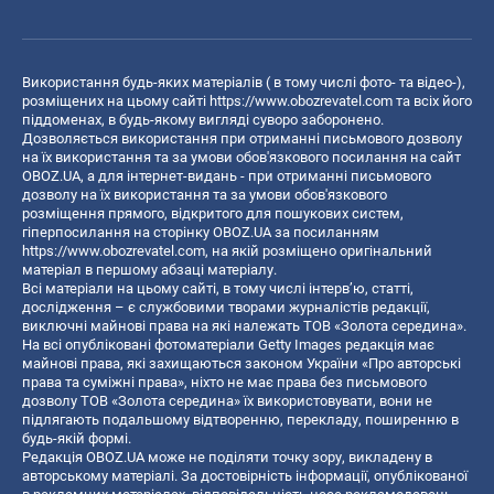
Використання будь-яких матеріалів ( в тому числі фото- та відео-),
розміщених на цьому сайті
https://www.obozrevatel.com
та всіх його
піддоменах, в будь-якому вигляді суворо заборонено.
Дозволяється використання при отриманні письмового дозволу
на їх використання та за умови обов'язкового посилання на сайт
OBOZ.UA, а для інтернет-видань - при отриманні письмового
дозволу на їх використання та за умови обов'язкового
розміщення прямого, відкритого для пошукових систем,
гіперпосилання на сторінку OBOZ.UA за посиланням
https://www.obozrevatel.com
, на якій розміщено оригінальний
матеріал в першому абзаці матеріалу.
Всі матеріали на цьому сайті, в тому числі інтерв’ю, статті,
дослідження – є службовими творами журналістів редакції,
виключні майнові права на які належать ТОВ «Золота середина».
На всі опубліковані фотоматеріали Getty Images редакція має
майнові права, які захищаються законом України «Про авторські
права та суміжні права», ніхто не має права без письмового
дозволу ТОВ «Золота середина» їх використовувати, вони не
підлягають подальшому відтворенню, перекладу, поширенню в
будь-якій формі.
Редакція OBOZ.UA може не поділяти точку зору, викладену в
авторському матеріалі. За достовірність інформації, опублікованої