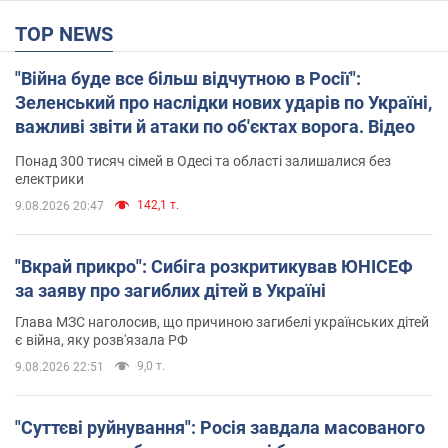
TOP NEWS
"Війна буде все більш відчутною в Росії":
Зеленський про наслідки нових ударів по Україні,
важливі звіти й атаки по об'єктах ворога. Відео
Понад 300 тисяч сімей в Одесі та області залишалися без
електрики
142,1 т.
9.08.2026 20:47
"Вкрай прикро": Сибіга розкритикував ЮНІСЕФ
за заяву про загиблих дітей в Україні
Глава МЗС наголосив, що причиною загибелі українських дітей
є війна, яку розв'язала РФ
9,0 т.
9.08.2026 22:51
"Суттєві руйнування": Росія завдала масованого