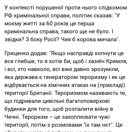
У контексті порушеної проти нього слідкомом
РФ кримінальної справи, політик сказав: "У
моєму житті за 60 років це перша
кримінальна справа, такого ще не було. І
звідки? З боку Росії? Чия б корова мичала".
Гриценко додав: "Якщо насправді копнути це
все глибше, то я хотів би, щоб і хазяїн Кремля,
і всі, хто навколо, всі вже давно зрозуміли,
яка держава є генератором тероризму і як це
відбувається на хімічних атаках на (прикладі)
території Британії. Тероризмом називають те,
що підривали цивільні багатоповерхові
будинки для того, щоб розпалити війну в
Чечні. Тероризм – це захоплювати чужі
території, потім з розмовами "іх там нєт". Це