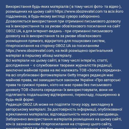
Використання будь-яких матеріалів ( в тому числі фото- та відео-),
розміщених на цьому сайті
https://www.obozrevatel.com
та всіх його
піддоменах, в будь-якому вигляді суворо заборонено.
Дозволяється використання при отриманні письмового дозволу
на їх використання та за умови обов'язкового посилання на сайт
OBOZ.UA, а для інтернет-видань - при отриманні письмового
дозволу на їх використання та за умови обов'язкового
розміщення прямого, відкритого для пошукових систем,
гіперпосилання на сторінку OBOZ.UA за посиланням
https://www.obozrevatel.com
, на якій розміщено оригінальний
матеріал в першому абзаці матеріалу.
Всі матеріали на цьому сайті, в тому числі інтерв’ю, статті,
дослідження – є службовими творами журналістів редакції,
виключні майнові права на які належать ТОВ «Золота середина».
На всі опубліковані фотоматеріали Getty Images редакція має
майнові права, які захищаються законом України «Про авторські
права та суміжні права», ніхто не має права без письмового
дозволу ТОВ «Золота середина» їх використовувати, вони не
підлягають подальшому відтворенню, перекладу, поширенню в
будь-якій формі.
Редакція OBOZ.UA може не поділяти точку зору, викладену в
авторському матеріалі. За достовірність інформації, опублікованої
в рекламних матеріалах, відповідальність несе рекламодавець.
Заборонено використання матеріалів розміщених на цьому сайті,
хоч із зазначенням гіперпосилання на сторінку цього сайту,
логотипу OBOZ.UA або будь-якого іншого згадування, але без