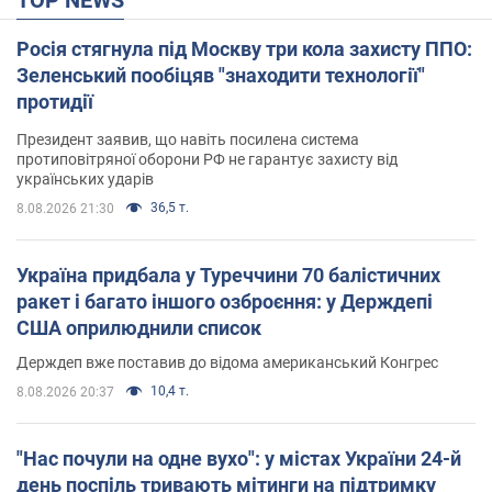
Росія стягнула під Москву три кола захисту ППО:
Зеленський пообіцяв "знаходити технології"
протидії
Президент заявив, що навіть посилена система
протиповітряної оборони РФ не гарантує захисту від
українських ударів
36,5 т.
8.08.2026 21:30
Україна придбала у Туреччини 70 балістичних
ракет і багато іншого озброєння: у Держдепі
США оприлюднили список
Держдеп вже поставив до відома американський Конгрес
10,4 т.
8.08.2026 20:37
"Нас почули на одне вухо": у містах України 24-й
день поспіль тривають мітинги на підтримку