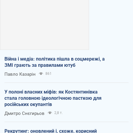
Війна і медіа: політика пішла в соцмережі, а
ЗМІ грають за правилами ютуб
Павло Казарін
861
У полоні власних міфів: як Костянтинівка
стала головною ідеологічною пасткою для
російських окупантів
Дмитро Снєгирьов
2,8 т.
Рекрутинг: оновлений і, схоже, корисний