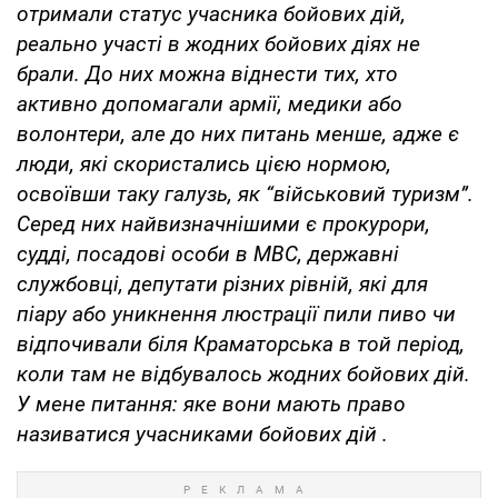
отримали статус учасника бойових дій,
реально участі в жодних бойових діях не
брали. До них можна віднести тих, хто
активно допомагали армії, медики або
волонтери, але до них питань менше, адже є
люди, які скористались цією нормою,
освоївши таку галузь, як “військовий туризм”.
Серед них найвизначнішими є прокурори,
судді, посадові особи в МВС, державні
службовці, депутати різних рівній, які для
піару або уникнення люстрації пили пиво чи
відпочивали біля Краматорська в той період,
коли там не відбувалось жодних бойових дій.
У мене питання: яке вони мають право
називатися учасниками бойових дій
.