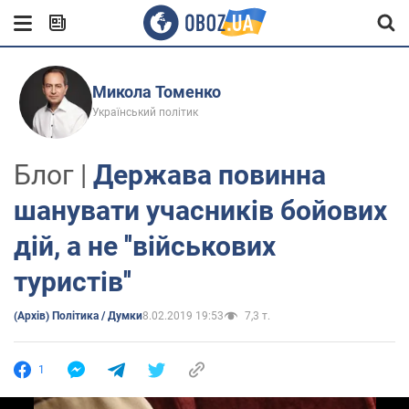
Микола Томенко
Український політик
Блог |
Держава повинна
шанувати учасників бойових
дій, а не ''військових
туристів''
(Архів) Політика / Думки
8.02.2019 19:53
7,3 т.
1