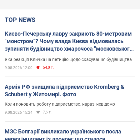
TOP NEWS
Києво-Печерську лавру закриють 80-метровим
"монстром"? Чому влада Києва відмовилась
зупиняти будівництво хмарочоса "московського
вірянина"
Яка реакція Кличка на петицію щодо скасування будівництва
54,0 т.
9.08.2026 12:00
Армія РФ знищила підприємство Kromberg &
Schubert у Житомирі. Фото
Коли поновить роботу підприємство, наразі невідомо
7,6 т.
9.08.2026 15:24
МЗС Болгарії викликало українського посла
через інцидент із дроном: що сталося