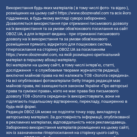
Використання будь-яких матеріалів ( в тому числі фото- та відео-),
розміщених на цьому сайті
https://www.obozrevatel.com
та всіх його
піддоменах, в будь-якому вигляді суворо заборонено.
Дозволяється використання при отриманні письмового дозволу
на їх використання та за умови обов'язкового посилання на сайт
OBOZ.UA, а для інтернет-видань - при отриманні письмового
дозволу на їх використання та за умови обов'язкового
розміщення прямого, відкритого для пошукових систем,
гіперпосилання на сторінку OBOZ.UA за посиланням
https://www.obozrevatel.com
, на якій розміщено оригінальний
матеріал в першому абзаці матеріалу.
Всі матеріали на цьому сайті, в тому числі інтерв’ю, статті,
дослідження – є службовими творами журналістів редакції,
виключні майнові права на які належать ТОВ «Золота середина».
На всі опубліковані фотоматеріали Getty Images редакція має
майнові права, які захищаються законом України «Про авторські
права та суміжні права», ніхто не має права без письмового
дозволу ТОВ «Золота середина» їх використовувати, вони не
підлягають подальшому відтворенню, перекладу, поширенню в
будь-якій формі.
Редакція OBOZ.UA може не поділяти точку зору, викладену в
авторському матеріалі. За достовірність інформації, опублікованої
в рекламних матеріалах, відповідальність несе рекламодавець.
Заборонено використання матеріалів розміщених на цьому сайті,
хоч із зазначенням гіперпосилання на сторінку цього сайту,