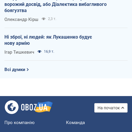
ворожий досвід, або Діалектика вибагливого
боягузтва
Олександр Кірш
2,3 т.
Ні зброї, ні людей: як Лукашенко будує
нову армію
Ігар Тишкевич
16,9 т.
Всі думки
На початок
Про компанію
Команда